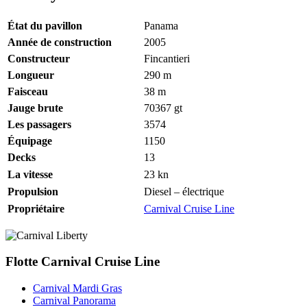
État du pavillon
Panama
Année de construction
2005
Constructeur
Fincantieri
Longueur
290
m
Faisceau
38
m
Jauge brute
70367
gt
Les passagers
3574
Équipage
1150
Decks
13
La vitesse
23
kn
Propulsion
Diesel – électrique
Propriétaire
Carnival Cruise Line
Flotte Carnival Cruise Line
Carnival Mardi Gras
Carnival Panorama