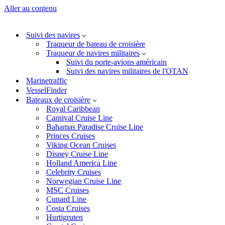
Aller au contenu
Suivi des navires
Traqueur de bateau de croisière
Traqueur de navires militaires
Suivi du porte-avions américain
Suivi des navires militaires de l'OTAN
Marinetraffic
VesselFinder
Bateaux de croisière
Royal Caribbean
Carnival Cruise Line
Bahamas Paradise Cruise Line
Princes Cruises
Viking Ocean Cruises
Disney Cruise Line
Holland America Line
Celebrity Cruises
Norwegian Cruise Line
MSC Cruises
Cunard Line
Costa Cruises
Hurtigruten