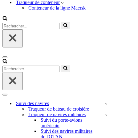
Traqueur de conteneur
Conteneur de la ligne Maersk
Rechercher...
Menu
de
Rechercher...
navigation
Menu
de
Suivi des navires
navigation
Traqueur de bateau de croisière
Traqueur de navires militaires
Suivi du porte-avions
américain
Suivi des navires militaires
de l'OTAN