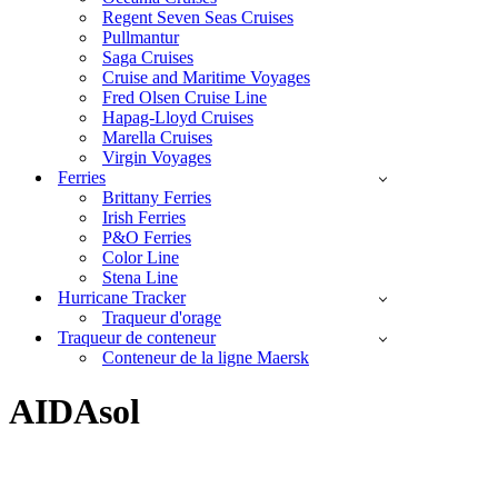
Regent Seven Seas Cruises
Pullmantur
Saga Cruises
Cruise and Maritime Voyages
Fred Olsen Cruise Line
Hapag-Lloyd Cruises
Marella Cruises
Virgin Voyages
Ferries
Brittany Ferries
Irish Ferries
P&O Ferries
Color Line
Stena Line
Hurricane Tracker
Traqueur d'orage
Traqueur de conteneur
Conteneur de la ligne Maersk
AIDAsol