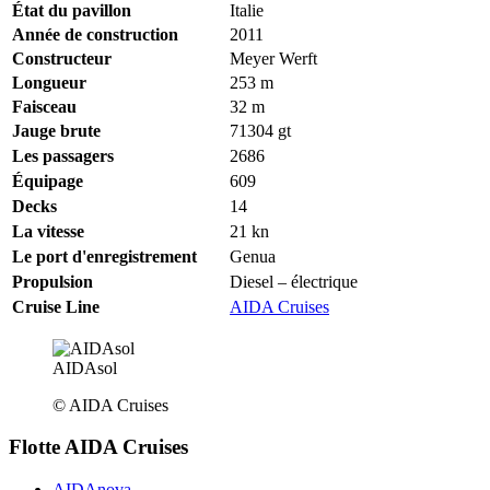
État du pavillon
Italie
Année de construction
2011
Constructeur
Meyer Werft
Longueur
253
m
Faisceau
32
m
Jauge brute
71304
gt
Les passagers
2686
Équipage
609
Decks
14
La vitesse
21
kn
Le port d'enregistrement
Genua
Propulsion
Diesel – électrique
Cruise Line
AIDA Cruises
AIDAsol
© AIDA Cruises
Flotte AIDA Cruises
AIDAnova