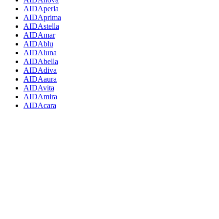
AIDAperla
AIDAprima
AIDAstella
AIDAmar
AIDAblu
AIDAluna
AIDAbella
AIDAdiva
AIDAaura
AIDAvita
AIDAmira
AIDAcara