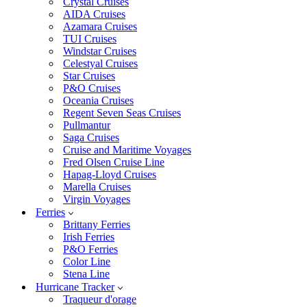
Crystal Cruises
AIDA Cruises
Azamara Cruises
TUI Cruises
Windstar Cruises
Celestyal Cruises
Star Cruises
P&O Cruises
Oceania Cruises
Regent Seven Seas Cruises
Pullmantur
Saga Cruises
Cruise and Maritime Voyages
Fred Olsen Cruise Line
Hapag-Lloyd Cruises
Marella Cruises
Virgin Voyages
Ferries
Brittany Ferries
Irish Ferries
P&O Ferries
Color Line
Stena Line
Hurricane Tracker
Traqueur d'orage