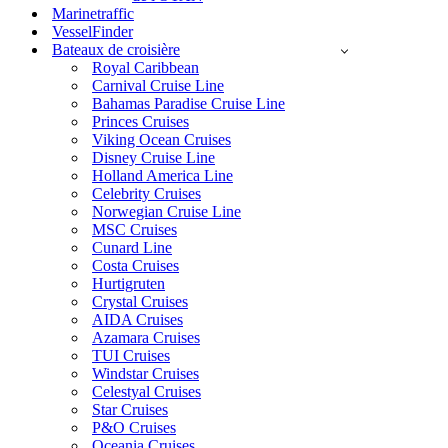
Marinetraffic
VesselFinder
Bateaux de croisière
Royal Caribbean
Carnival Cruise Line
Bahamas Paradise Cruise Line
Princes Cruises
Viking Ocean Cruises
Disney Cruise Line
Holland America Line
Celebrity Cruises
Norwegian Cruise Line
MSC Cruises
Cunard Line
Costa Cruises
Hurtigruten
Crystal Cruises
AIDA Cruises
Azamara Cruises
TUI Cruises
Windstar Cruises
Celestyal Cruises
Star Cruises
P&O Cruises
Oceania Cruises