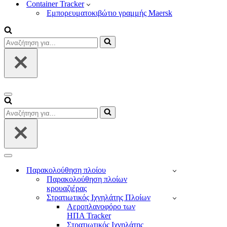
Container Tracker
Εμπορευματοκιβώτιο γραμμής Maersk
Αναζήτηση
για...
Μενού
πλοήγησης
Αναζήτηση
για...
Μενού
πλοήγησης
Παρακολούθηση πλοίου
Παρακολούθηση πλοίων
κρουαζιέρας
Στρατιωτικός Ιχνηλάτης Πλοίων
Αεροπλανοφόρο των
ΗΠΑ Tracker
Στρατιωτικός Ιχνηλάτης