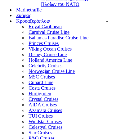
Πλοίων του ΝΑΤΟ
Marinetraffic
Σκάφος
Κρουαζερόπλοια
Royal Caribbean
Carnival Cruise Line
Bahamas Paradise Cruise Line
Princes Cruises
Viking Ocean Cruises
Disney Cruise Line
Holland America Line
Celebrity Cruises
Norwegian Cruise Line
MSC Cruises
Cunard Line
Costa Cruises
Hurtigruten
Crystal Cruises
AIDA Cruises
Azamara Cruises
TUI Cruises
Windstar Cruises
Celestyal Cruises
Star Cruises
P&O Cruises