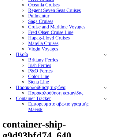
Oceania Cruises
Regent Seven Seas Cruises
Pullmantur
Saga Cruises
Cruise and Maritime Voyages
Fred Olsen Cruise Line
Hapag-Lloyd Cruises
Marella Cruises
Virgin Voyages
Πλοία
Brittany Ferries
Irish Ferries
P&O Ferries
Color Line
Stena Line
Παρακολούθηση τυφώνα
Παρακολούθηση καταιγίδας
Container Tracker
Εμπορευματοκιβώτιο γραμμής
Maersk
container-ship-
g9d93bfd74_640