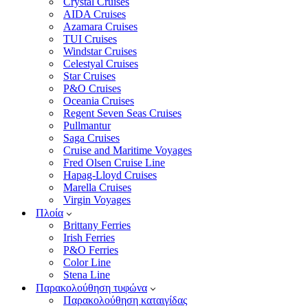
Crystal Cruises
AIDA Cruises
Azamara Cruises
TUI Cruises
Windstar Cruises
Celestyal Cruises
Star Cruises
P&O Cruises
Oceania Cruises
Regent Seven Seas Cruises
Pullmantur
Saga Cruises
Cruise and Maritime Voyages
Fred Olsen Cruise Line
Hapag-Lloyd Cruises
Marella Cruises
Virgin Voyages
Πλοία
Brittany Ferries
Irish Ferries
P&O Ferries
Color Line
Stena Line
Παρακολούθηση τυφώνα
Παρακολούθηση καταιγίδας