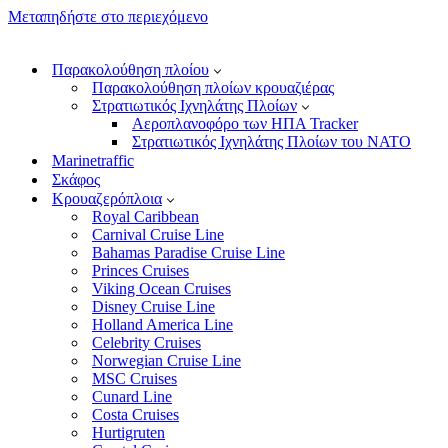
Μεταπηδήστε στο περιεχόμενο
Παρακολούθηση πλοίου
Παρακολούθηση πλοίων κρουαζιέρας
Στρατιωτικός Ιχνηλάτης Πλοίων
Αεροπλανοφόρο των ΗΠΑ Tracker
Στρατιωτικός Ιχνηλάτης Πλοίων του ΝΑΤΟ
Marinetraffic
Σκάφος
Κρουαζερόπλοια
Royal Caribbean
Carnival Cruise Line
Bahamas Paradise Cruise Line
Princes Cruises
Viking Ocean Cruises
Disney Cruise Line
Holland America Line
Celebrity Cruises
Norwegian Cruise Line
MSC Cruises
Cunard Line
Costa Cruises
Hurtigruten