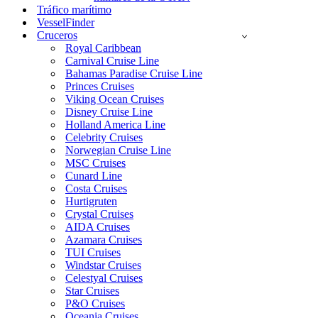
Tráfico marítimo
VesselFinder
Cruceros
Royal Caribbean
Carnival Cruise Line
Bahamas Paradise Cruise Line
Princes Cruises
Viking Ocean Cruises
Disney Cruise Line
Holland America Line
Celebrity Cruises
Norwegian Cruise Line
MSC Cruises
Cunard Line
Costa Cruises
Hurtigruten
Crystal Cruises
AIDA Cruises
Azamara Cruises
TUI Cruises
Windstar Cruises
Celestyal Cruises
Star Cruises
P&O Cruises
Oceania Cruises