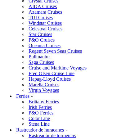
Crystal Cruises
AIDA Cruises
Azamara Cruises
TUI Cruises
Windstar Cruises
Celestyal Cruises
Star Cruises
P&O Cruises
Oceania Cruises
Regent Seven Seas Cruises
Pullmantur
Saga Cruises
Cruise and Maritime Voyages
Fred Olsen Cruise Line
Hapag-Lloyd Cruises
Marella Cruises
Virgin Voyages
Ferries
Brittany Ferries
Irish Ferries
P&O Ferries
Color Line
Stena Line
Rastreador de huracanes
Rastreador de tormentas