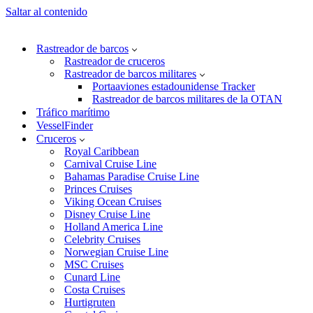
Saltar al contenido
Rastreador de barcos
Rastreador de cruceros
Rastreador de barcos militares
Portaaviones estadounidense Tracker
Rastreador de barcos militares de la OTAN
Tráfico marítimo
VesselFinder
Cruceros
Royal Caribbean
Carnival Cruise Line
Bahamas Paradise Cruise Line
Princes Cruises
Viking Ocean Cruises
Disney Cruise Line
Holland America Line
Celebrity Cruises
Norwegian Cruise Line
MSC Cruises
Cunard Line
Costa Cruises
Hurtigruten