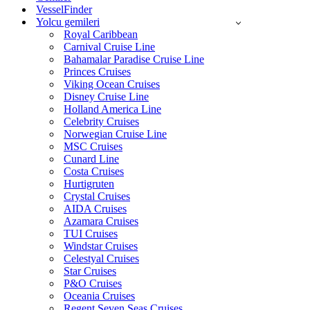
VesselFinder
Yolcu gemileri
Royal Caribbean
Carnival Cruise Line
Bahamalar Paradise Cruise Line
Princes Cruises
Viking Ocean Cruises
Disney Cruise Line
Holland America Line
Celebrity Cruises
Norwegian Cruise Line
MSC Cruises
Cunard Line
Costa Cruises
Hurtigruten
Crystal Cruises
AIDA Cruises
Azamara Cruises
TUI Cruises
Windstar Cruises
Celestyal Cruises
Star Cruises
P&O Cruises
Oceania Cruises
Regent Seven Seas Cruises