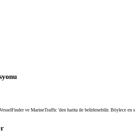
isyonu
lFinder ve MarineTraffic 'den harita ile belirlenebilir. Böylece en 
er