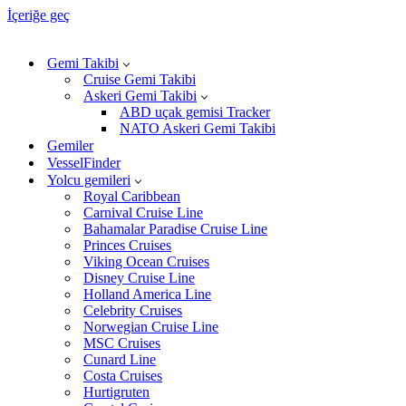
İçeriğe geç
Gemi Takibi
Cruise Gemi Takibi
Askeri Gemi Takibi
ABD uçak gemisi Tracker
NATO Askeri Gemi Takibi
Gemiler
VesselFinder
Yolcu gemileri
Royal Caribbean
Carnival Cruise Line
Bahamalar Paradise Cruise Line
Princes Cruises
Viking Ocean Cruises
Disney Cruise Line
Holland America Line
Celebrity Cruises
Norwegian Cruise Line
MSC Cruises
Cunard Line
Costa Cruises
Hurtigruten