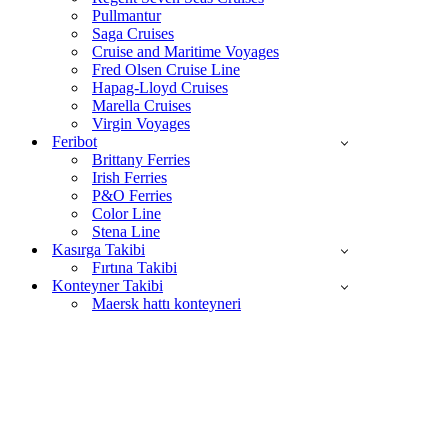
Pullmantur
Saga Cruises
Cruise and Maritime Voyages
Fred Olsen Cruise Line
Hapag-Lloyd Cruises
Marella Cruises
Virgin Voyages
Feribot
Brittany Ferries
Irish Ferries
P&O Ferries
Color Line
Stena Line
Kasırga Takibi
Fırtına Takibi
Konteyner Takibi
Maersk hattı konteyneri