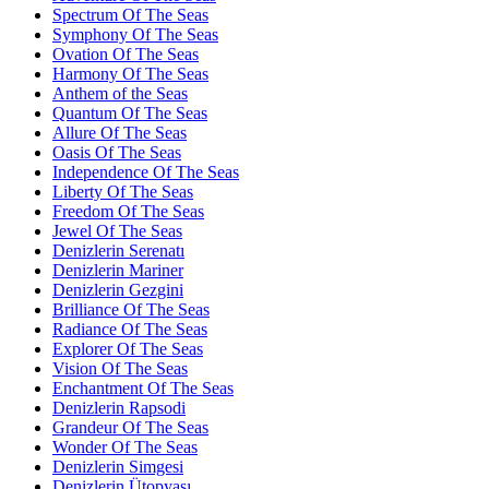
Spectrum Of The Seas
Symphony Of The Seas
Ovation Of The Seas
Harmony Of The Seas
Anthem of the Seas
Quantum Of The Seas
Allure Of The Seas
Oasis Of The Seas
Independence Of The Seas
Liberty Of The Seas
Freedom Of The Seas
Jewel Of The Seas
Denizlerin Serenatı
Denizlerin Mariner
Denizlerin Gezgini
Brilliance Of The Seas
Radiance Of The Seas
Explorer Of The Seas
Vision Of The Seas
Enchantment Of The Seas
Denizlerin Rapsodi
Grandeur Of The Seas
Wonder Of The Seas
Denizlerin Simgesi
Denizlerin Ütopyası