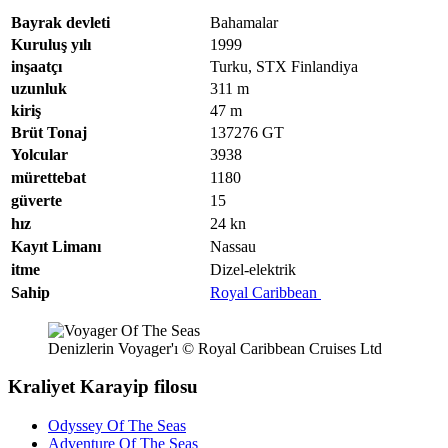
Bayrak devleti
Bahamalar
Kuruluş yılı
1999
inşaatçı
Turku, STX Finlandiya
uzunluk
311
m
kiriş
47
m
Brüt Tonaj
137276
GT
Yolcular
3938
mürettebat
1180
güverte
15
hız
24
kn
Kayıt Limanı
Nassau
itme
Dizel-elektrik
Sahip
Royal Caribbean
Denizlerin Voyager'ı © Royal Caribbean Cruises Ltd
Kraliyet Karayip filosu
Odyssey Of The Seas
Adventure Of The Seas