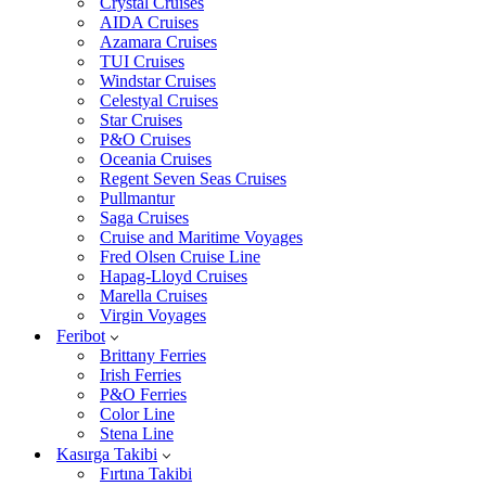
Crystal Cruises
AIDA Cruises
Azamara Cruises
TUI Cruises
Windstar Cruises
Celestyal Cruises
Star Cruises
P&O Cruises
Oceania Cruises
Regent Seven Seas Cruises
Pullmantur
Saga Cruises
Cruise and Maritime Voyages
Fred Olsen Cruise Line
Hapag-Lloyd Cruises
Marella Cruises
Virgin Voyages
Feribot
Brittany Ferries
Irish Ferries
P&O Ferries
Color Line
Stena Line
Kasırga Takibi
Fırtına Takibi