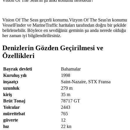
Vision Of The Seas'in şu anki konumu nerededir?
Vision Of The Seas geçerli konumu.Vizyon Of The Seas'ın konumu
VesselFinder ve MarineTraffic haritaları tarafından doğru bir şekilde
belirlenebilir. Böylece en sevdiğiniz geminin şu anda nerede olduğu
her zaman iyi bilgilendirilirsiniz.
Denizlerin Gözden Geçirilmesi ve
Özellikleri
Bayrak devleti
Bahamalar
Kuruluş yılı
1998
inşaatçı
Saint-Nazaire, STX Fransa
uzunluk
279
m
kiriş
35
m
Brüt Tonaj
78717
GT
Yolcular
2443
mürettebat
765
güverte
12
hız
22
kn