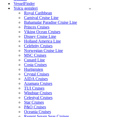
VesselFinder
Yolcu gemileri
Royal Caribbean
Carnival Cruise Line
Bahamalar Paradise Cruise Line
Princes Cruises
Viking Ocean Cruises
Disney Cruise Line
Holland America Line
Celebrity Cruises
Norwegian Cruise Line
MSC Cruises
Cunard Line
Costa Cruises
Hurtigruten
Crystal Cruises
AIDA Cruises
Azamara Cruises
TUI Cruises
Windstar Cruises
Celestyal Cruises
Star Cruises
P&O Cruises
Oceania Cruises
Regent Seven Seas Cruises