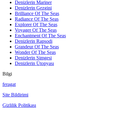
Denizlerin Mariner
Denizlerin Gezgini
Brilliance Of The Seas
Radiance Of The Seas
Explorer Of The Seas
Voyager Of The Seas
Enchantment Of The Seas
Denizlerin Rapsodi
Grandeur Of The Seas
Wonder Of The Seas
Denizlerin Simgesi
Denizlerin Ütopyası
Bilgi
feragat
Site Bildirimi
Gizlilik Politikası