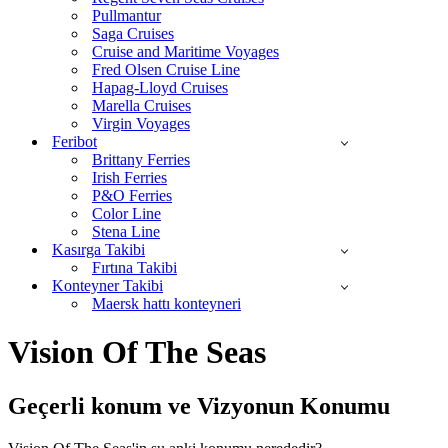
Pullmantur
Saga Cruises
Cruise and Maritime Voyages
Fred Olsen Cruise Line
Hapag-Lloyd Cruises
Marella Cruises
Virgin Voyages
Feribot
Brittany Ferries
Irish Ferries
P&O Ferries
Color Line
Stena Line
Kasırga Takibi
Fırtına Takibi
Konteyner Takibi
Maersk hattı konteyneri
Vision Of The Seas
Geçerli konum ve
Vizyonun Konumu