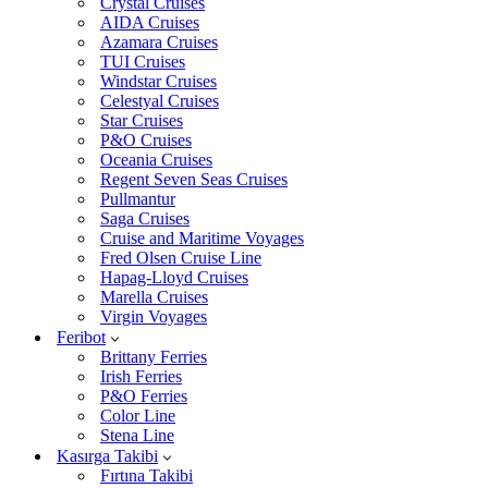
Crystal Cruises
AIDA Cruises
Azamara Cruises
TUI Cruises
Windstar Cruises
Celestyal Cruises
Star Cruises
P&O Cruises
Oceania Cruises
Regent Seven Seas Cruises
Pullmantur
Saga Cruises
Cruise and Maritime Voyages
Fred Olsen Cruise Line
Hapag-Lloyd Cruises
Marella Cruises
Virgin Voyages
Feribot
Brittany Ferries
Irish Ferries
P&O Ferries
Color Line
Stena Line
Kasırga Takibi
Fırtına Takibi