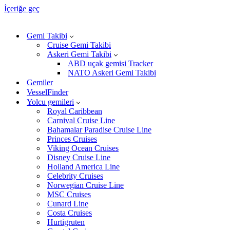
İçeriğe geç
Gemi Takibi
Cruise Gemi Takibi
Askeri Gemi Takibi
ABD uçak gemisi Tracker
NATO Askeri Gemi Takibi
Gemiler
VesselFinder
Yolcu gemileri
Royal Caribbean
Carnival Cruise Line
Bahamalar Paradise Cruise Line
Princes Cruises
Viking Ocean Cruises
Disney Cruise Line
Holland America Line
Celebrity Cruises
Norwegian Cruise Line
MSC Cruises
Cunard Line
Costa Cruises
Hurtigruten