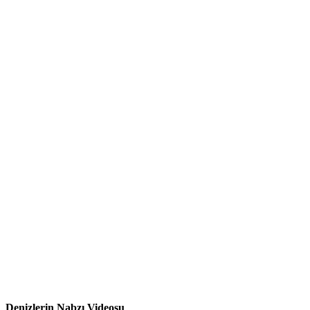
Denizlerin Nabzı Videosu