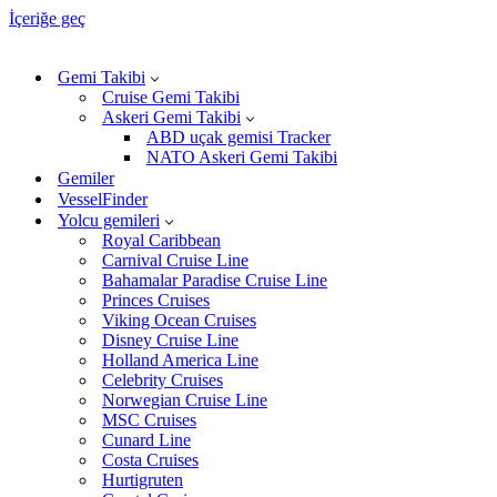
İçeriğe geç
Gemi Takibi
Cruise Gemi Takibi
Askeri Gemi Takibi
ABD uçak gemisi Tracker
NATO Askeri Gemi Takibi
Gemiler
VesselFinder
Yolcu gemileri
Royal Caribbean
Carnival Cruise Line
Bahamalar Paradise Cruise Line
Princes Cruises
Viking Ocean Cruises
Disney Cruise Line
Holland America Line
Celebrity Cruises
Norwegian Cruise Line
MSC Cruises
Cunard Line
Costa Cruises
Hurtigruten