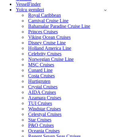
VesselFinder
Yolcu gemileri
Royal Caribbean
Carnival Cruise Line
Bahamalar Paradise Cruise Line
Princes Cruises
Viking Ocean Cruises
Disney Cruise Line
Holland America Line
Celebrity Cruises
Norwegian Cruise Line
MSC Cruises
Cunard Line
Costa Cruises
Hurtigruten
Crystal Cruises
AIDA Cruises
Azamara Cruises
TUI Cruises
Windstar Cruises
Celestyal Cruises
Star Cruises
P&O Cruises
Oceania Cruises
Regent Seven Seas Cruises