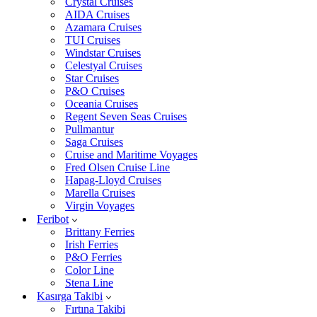
Crystal Cruises
AIDA Cruises
Azamara Cruises
TUI Cruises
Windstar Cruises
Celestyal Cruises
Star Cruises
P&O Cruises
Oceania Cruises
Regent Seven Seas Cruises
Pullmantur
Saga Cruises
Cruise and Maritime Voyages
Fred Olsen Cruise Line
Hapag-Lloyd Cruises
Marella Cruises
Virgin Voyages
Feribot
Brittany Ferries
Irish Ferries
P&O Ferries
Color Line
Stena Line
Kasırga Takibi
Fırtına Takibi