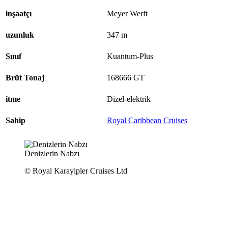
inşaatçı
Meyer Werft
uzunluk
347
m
Sınıf
Kuantum-Plus
Brüt Tonaj
168666
GT
itme
Dizel-elektrik
Sahip
Royal Caribbean Cruises
Denizlerin Nabzı
© Royal Karayipler Cruises Ltd