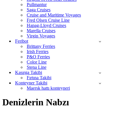
Pullmantur
Saga Cruises
Cruise and Maritime Voyages
Fred Olsen Cruise Line
Hapag-Lloyd Cruises
Marella Cruises
Virgin Voyages
Feribot
Brittany Ferries
Irish Ferries
P&O Ferries
Color Line
Stena Line
Kasırga Takibi
Fırtına Takibi
Konteyner Takibi
Maersk hattı konteyneri
Denizlerin Nabzı