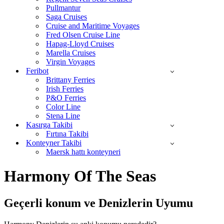
Pullmantur
Saga Cruises
Cruise and Maritime Voyages
Fred Olsen Cruise Line
Hapag-Lloyd Cruises
Marella Cruises
Virgin Voyages
Feribot
Brittany Ferries
Irish Ferries
P&O Ferries
Color Line
Stena Line
Kasırga Takibi
Fırtına Takibi
Konteyner Takibi
Maersk hattı konteyneri
Harmony Of The Seas
Geçerli konum ve
Denizlerin Uyumu