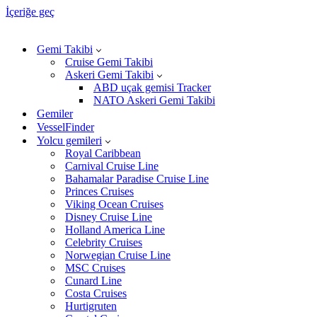
İçeriğe geç
Gemi Takibi
Cruise Gemi Takibi
Askeri Gemi Takibi
ABD uçak gemisi Tracker
NATO Askeri Gemi Takibi
Gemiler
VesselFinder
Yolcu gemileri
Royal Caribbean
Carnival Cruise Line
Bahamalar Paradise Cruise Line
Princes Cruises
Viking Ocean Cruises
Disney Cruise Line
Holland America Line
Celebrity Cruises
Norwegian Cruise Line
MSC Cruises
Cunard Line
Costa Cruises
Hurtigruten