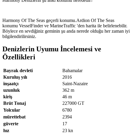
Harmony Denizlerin şu anki konumu nerededir?
Harmony Of The Seas geçerli konumu.Ardion Of The Seas
konumu VesselFinder ve MarineTraffic 'den harita ile belirlenebilir.
Böylece en sevdiğiniz geminin şu anda nerede olduğu her zaman iyi
bilgilendirilirsiniz.
Denizlerin Uyumu İncelemesi ve
Özellikleri
Bayrak devleti
Bahamalar
Kuruluş yılı
2016
inşaatçı
Saint-Nazaire
uzunluk
362
m
kiriş
46
m
Brüt Tonaj
227000
GT
Yolcular
6780
mürettebat
2394
güverte
17
hız
23
kn