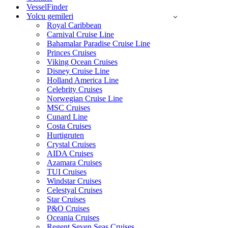
VesselFinder
Yolcu gemileri
Royal Caribbean
Carnival Cruise Line
Bahamalar Paradise Cruise Line
Princes Cruises
Viking Ocean Cruises
Disney Cruise Line
Holland America Line
Celebrity Cruises
Norwegian Cruise Line
MSC Cruises
Cunard Line
Costa Cruises
Hurtigruten
Crystal Cruises
AIDA Cruises
Azamara Cruises
TUI Cruises
Windstar Cruises
Celestyal Cruises
Star Cruises
P&O Cruises
Oceania Cruises
Regent Seven Seas Cruises