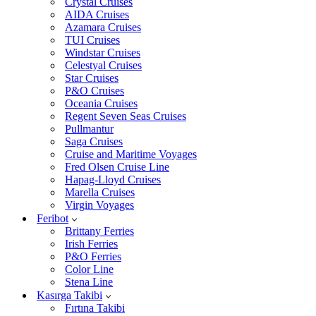
Crystal Cruises
AIDA Cruises
Azamara Cruises
TUI Cruises
Windstar Cruises
Celestyal Cruises
Star Cruises
P&O Cruises
Oceania Cruises
Regent Seven Seas Cruises
Pullmantur
Saga Cruises
Cruise and Maritime Voyages
Fred Olsen Cruise Line
Hapag-Lloyd Cruises
Marella Cruises
Virgin Voyages
Feribot
Brittany Ferries
Irish Ferries
P&O Ferries
Color Line
Stena Line
Kasırga Takibi
Fırtına Takibi