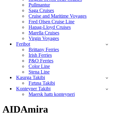
Pullmantur
Saga Cruises
Cruise and Maritime Voyages
Fred Olsen Cruise Line
Hapag-Lloyd Cruises
Marella Cruises
Virgin Voyages
Feribot
Brittany Ferries
Irish Ferries
P&O Ferries
Color Line
Stena Line
Kasırga Takibi
Fırtına Takibi
Konteyner Takibi
Maersk hattı konteyneri
AIDAmira