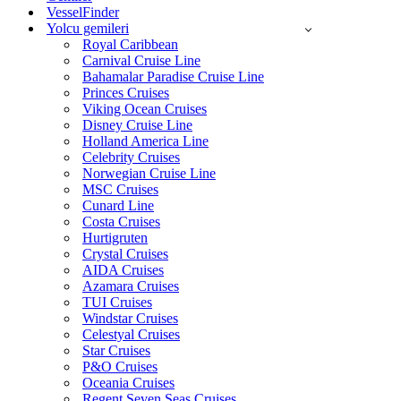
VesselFinder
Yolcu gemileri
Royal Caribbean
Carnival Cruise Line
Bahamalar Paradise Cruise Line
Princes Cruises
Viking Ocean Cruises
Disney Cruise Line
Holland America Line
Celebrity Cruises
Norwegian Cruise Line
MSC Cruises
Cunard Line
Costa Cruises
Hurtigruten
Crystal Cruises
AIDA Cruises
Azamara Cruises
TUI Cruises
Windstar Cruises
Celestyal Cruises
Star Cruises
P&O Cruises
Oceania Cruises
Regent Seven Seas Cruises