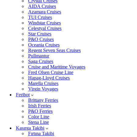
Crystal Cruises
AIDA Cruises
Azamara Cruises
TUI Cruises
Windstar Cruises
Celestyal Cruises
Star Cruises
P&O Cruises
Oceania Cruises
Regent Seven Seas Cruises
Pullmantur
Saga Cruises
Cruise and Maritime Voyages
Fred Olsen Cruise Line
Hapag-Lloyd Cruises
Marella Cruises
Virgin Voyages
Feribot
Brittany Ferries
Irish Ferries
P&O Ferries
Color Line
Stena Line
Kasırga Takibi
Fırtına Takibi