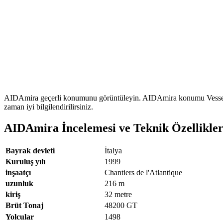
AIDAmira geçerli konumunu görüntüleyin. AIDAmira konumu VesselFinde
zaman iyi bilgilendirilirsiniz.
AIDAmira İncelemesi ve Teknik Özellikler
Bayrak devleti
İtalya
Kuruluş yılı
1999
inşaatçı
Chantiers de l'Atlantique
uzunluk
216
m
kiriş
32 metre
Brüt Tonaj
48200
GT
Yolcular
1498