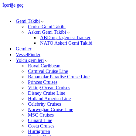
İçeriğe geç
Gemi Takibi
Cruise Gemi Takibi
Askeri Gemi Takibi
ABD uçak gemisi Tracker
NATO Askeri Gemi Takibi
Gemiler
VesselFinder
Yolcu gemileri
Royal Caribbean
Carnival Cruise Line
Bahamalar Paradise Cruise Line
Princes Cruises
Viking Ocean Cruises
Disney Cruise Line
Holland America Line
Celebrity Cruises
Norwegian Cruise Line
MSC Cruises
Cunard Line
Costa Cruises
Hurtigruten