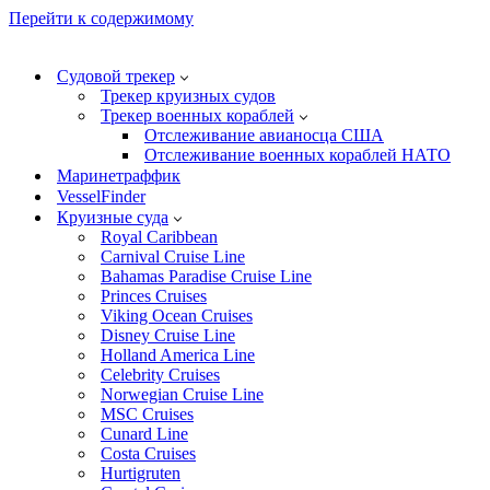
Перейти к содержимому
Судовой трекер
Трекер круизных судов
Трекер военных кораблей
Отслеживание авианосца США
Отслеживание военных кораблей НАТО
Маринетраффик
VesselFinder
Круизные суда
Royal Caribbean
Carnival Cruise Line
Bahamas Paradise Cruise Line
Princes Cruises
Viking Ocean Cruises
Disney Cruise Line
Holland America Line
Celebrity Cruises
Norwegian Cruise Line
MSC Cruises
Cunard Line
Costa Cruises
Hurtigruten