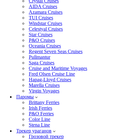
Crystal Cruises
AIDA Cruises
Azamara Cruises
TUI Cruises
Windstar Cruises
Celestyal Cruises
Star Cruises
P&O Cruises
Oceania Cruises
Regent Seven Seas Cruises
Pullmantur
Saga Cruises
Cruise and Maritime Voyages
Fred Olsen Cruise Line
Hapag-Lloyd Cruises
Marella Cruises
Virgin Voyages
Паромы
Brittany Ferries
Irish Ferries
P&O Ferries
Color Line
Stena Line
Трекер ураганов
Грозовой трекер