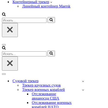
Контейнерный трекер
Линейный контейнер Maersk
Искать...
Меню
навигации
Искать...
Меню
навигации
Судовой трекер
Трекер круизных судов
Трекер военных кораблей
Отслеживание
авианосца США
Отслеживание военных
кораблей НАТО