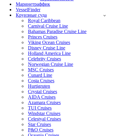
Маринетраффик
VesselFinder
Круизные суда
Royal Caribbean
Carnival Cruise Line
Bahamas Paradise Cruise Line
Princes Cruises
Viking Ocean Cruises
Disney Cruise Line
Holland America Line
Celebrity Cruises
Norwegian Cruise Line
MSC Cruises
Cunard Line
Costa Cruises
Hurtigruten
Crystal Cruises
AIDA Cruises
Azamara Cruises
TUI Cruises
Windstar Cruises
Celestyal Cruises
Star Cruises
P&O Cruises
Oceania Cruises