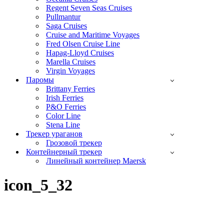
Regent Seven Seas Cruises
Pullmantur
Saga Cruises
Cruise and Maritime Voyages
Fred Olsen Cruise Line
Hapag-Lloyd Cruises
Marella Cruises
Virgin Voyages
Паромы
Brittany Ferries
Irish Ferries
P&O Ferries
Color Line
Stena Line
Трекер ураганов
Грозовой трекер
Контейнерный трекер
Линейный контейнер Maersk
icon_5_32