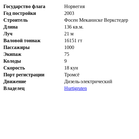
Государство флага
Норвегия
Год постройки
2003
Строитель
Фосен Меканиске Веркстедер
Длина
136 кв.м.
Луч
21 м
Валовой тоннаж
16151 гт
Пассажиры
1000
Экипаж
75
Колоды
9
Скорость
18 кун
Порт регистрации
Тромсё
Движение
Дизель-электрический
Владелец
Hurtigruten