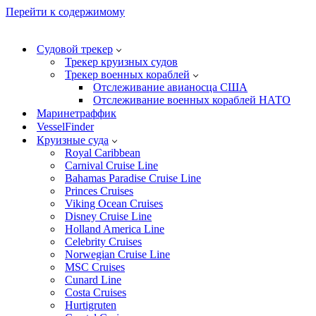
Перейти к содержимому
Судовой трекер
Трекер круизных судов
Трекер военных кораблей
Отслеживание авианосца США
Отслеживание военных кораблей НАТО
Маринетраффик
VesselFinder
Круизные суда
Royal Caribbean
Carnival Cruise Line
Bahamas Paradise Cruise Line
Princes Cruises
Viking Ocean Cruises
Disney Cruise Line
Holland America Line
Celebrity Cruises
Norwegian Cruise Line
MSC Cruises
Cunard Line
Costa Cruises
Hurtigruten