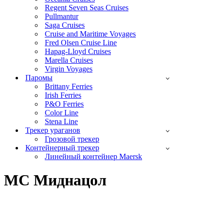
Regent Seven Seas Cruises
Pullmantur
Saga Cruises
Cruise and Maritime Voyages
Fred Olsen Cruise Line
Hapag-Lloyd Cruises
Marella Cruises
Virgin Voyages
Паромы
Brittany Ferries
Irish Ferries
P&O Ferries
Color Line
Stena Line
Трекер ураганов
Грозовой трекер
Контейнерный трекер
Линейный контейнер Maersk
МС Миднацол