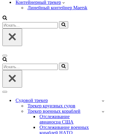
Контейнерный трекер
Линейный контейнер Maersk
Искать...
Меню
навигации
Искать...
Меню
навигации
Судовой трекер
Трекер круизных судов
Трекер военных кораблей
Отслеживание
авианосца США
Отслеживание военных
кораблей НАТО