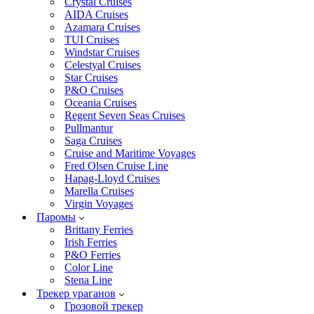
Crystal Cruises
AIDA Cruises
Azamara Cruises
TUI Cruises
Windstar Cruises
Celestyal Cruises
Star Cruises
P&O Cruises
Oceania Cruises
Regent Seven Seas Cruises
Pullmantur
Saga Cruises
Cruise and Maritime Voyages
Fred Olsen Cruise Line
Hapag-Lloyd Cruises
Marella Cruises
Virgin Voyages
Паромы
Brittany Ferries
Irish Ferries
P&O Ferries
Color Line
Stena Line
Трекер ураганов
Грозовой трекер