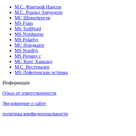
М.С. Фритьоф Нансен
М.С. Роальд Амундсен
МС Шпицберген
MS Fram
MS Trollfjord
MS Nordnorge
MS Polarlys
МС Нордкапп
MS Nordlys
MS Ричард с
МС Конг Харальд
М.С. Вестерален
MS Лофотенские острова
Информация
Отказ от ответственности
Уведомление о сайте
политика конфиденциальности