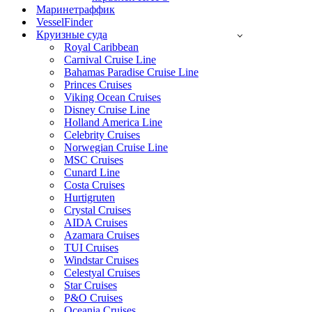
Маринетраффик
VesselFinder
Круизные суда
Royal Caribbean
Carnival Cruise Line
Bahamas Paradise Cruise Line
Princes Cruises
Viking Ocean Cruises
Disney Cruise Line
Holland America Line
Celebrity Cruises
Norwegian Cruise Line
MSC Cruises
Cunard Line
Costa Cruises
Hurtigruten
Crystal Cruises
AIDA Cruises
Azamara Cruises
TUI Cruises
Windstar Cruises
Celestyal Cruises
Star Cruises
P&O Cruises
Oceania Cruises