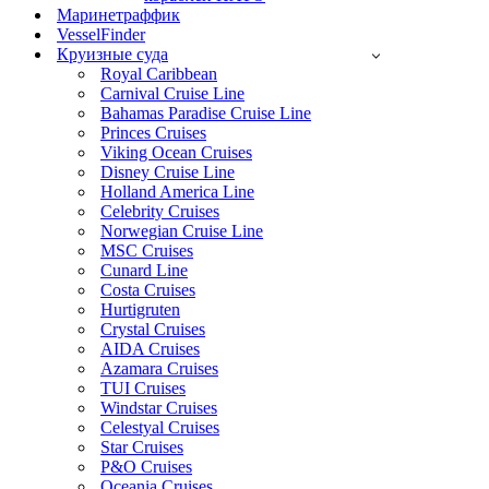
Маринетраффик
VesselFinder
Круизные суда
Royal Caribbean
Carnival Cruise Line
Bahamas Paradise Cruise Line
Princes Cruises
Viking Ocean Cruises
Disney Cruise Line
Holland America Line
Celebrity Cruises
Norwegian Cruise Line
MSC Cruises
Cunard Line
Costa Cruises
Hurtigruten
Crystal Cruises
AIDA Cruises
Azamara Cruises
TUI Cruises
Windstar Cruises
Celestyal Cruises
Star Cruises
P&O Cruises
Oceania Cruises