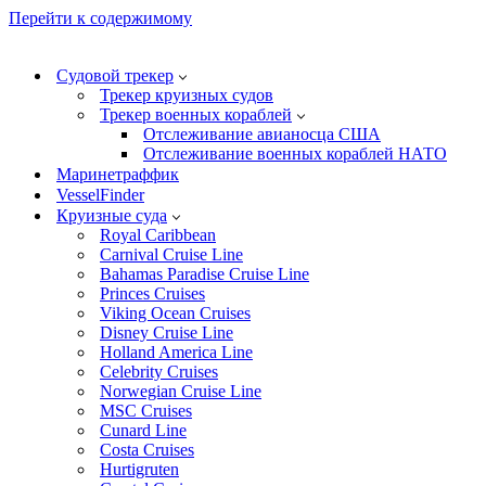
Перейти к содержимому
Судовой трекер
Трекер круизных судов
Трекер военных кораблей
Отслеживание авианосца США
Отслеживание военных кораблей НАТО
Маринетраффик
VesselFinder
Круизные суда
Royal Caribbean
Carnival Cruise Line
Bahamas Paradise Cruise Line
Princes Cruises
Viking Ocean Cruises
Disney Cruise Line
Holland America Line
Celebrity Cruises
Norwegian Cruise Line
MSC Cruises
Cunard Line
Costa Cruises
Hurtigruten