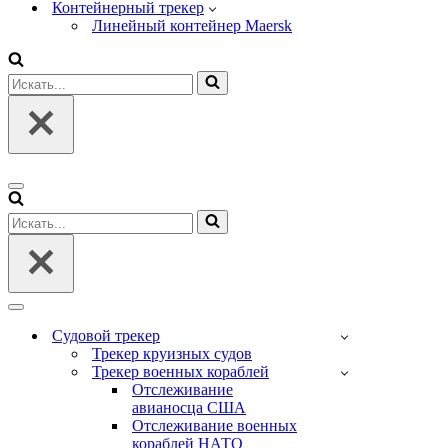
Контейнерный трекер
Линейный контейнер Maersk
Искать...
Меню
навигации
Искать...
Меню
навигации
Судовой трекер
Трекер круизных судов
Трекер военных кораблей
Отслеживание
авианосца США
Отслеживание военных
кораблей НАТО