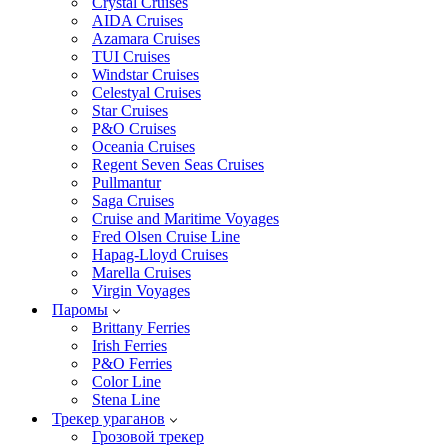
Crystal Cruises
AIDA Cruises
Azamara Cruises
TUI Cruises
Windstar Cruises
Celestyal Cruises
Star Cruises
P&O Cruises
Oceania Cruises
Regent Seven Seas Cruises
Pullmantur
Saga Cruises
Cruise and Maritime Voyages
Fred Olsen Cruise Line
Hapag-Lloyd Cruises
Marella Cruises
Virgin Voyages
Паромы
Brittany Ferries
Irish Ferries
P&O Ferries
Color Line
Stena Line
Трекер ураганов
Грозовой трекер