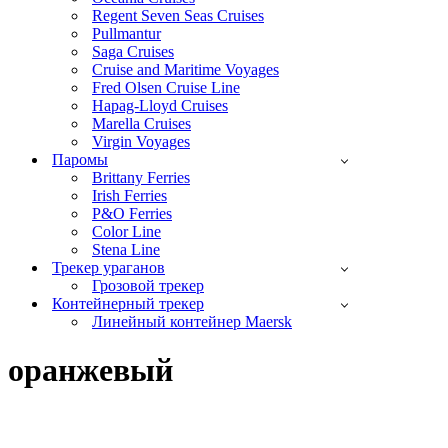
Regent Seven Seas Cruises
Pullmantur
Saga Cruises
Cruise and Maritime Voyages
Fred Olsen Cruise Line
Hapag-Lloyd Cruises
Marella Cruises
Virgin Voyages
Паромы
Brittany Ferries
Irish Ferries
P&O Ferries
Color Line
Stena Line
Трекер ураганов
Грозовой трекер
Контейнерный трекер
Линейный контейнер Maersk
оранжевый