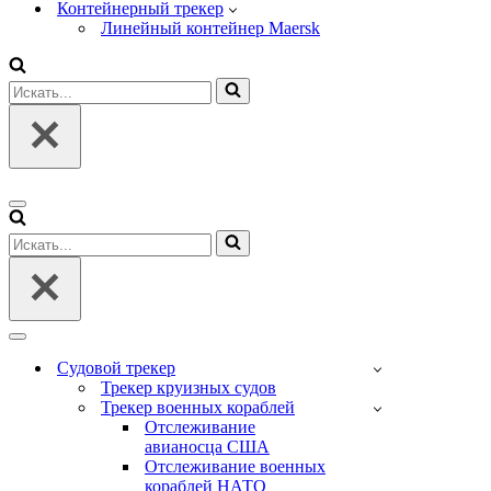
Контейнерный трекер
Линейный контейнер Maersk
Искать...
Меню
навигации
Искать...
Меню
навигации
Судовой трекер
Трекер круизных судов
Трекер военных кораблей
Отслеживание
авианосца США
Отслеживание военных
кораблей НАТО