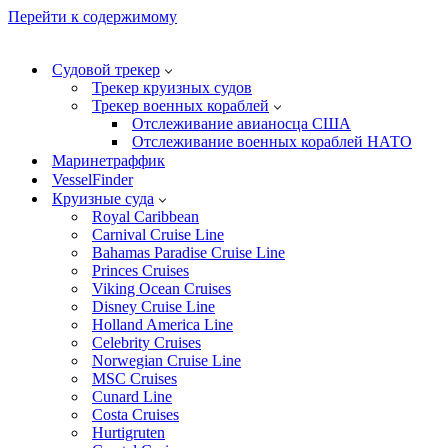
Перейти к содержимому
Судовой трекер
Трекер круизных судов
Трекер военных кораблей
Отслеживание авианосца США
Отслеживание военных кораблей НАТО
Маринетраффик
VesselFinder
Круизные суда
Royal Caribbean
Carnival Cruise Line
Bahamas Paradise Cruise Line
Princes Cruises
Viking Ocean Cruises
Disney Cruise Line
Holland America Line
Celebrity Cruises
Norwegian Cruise Line
MSC Cruises
Cunard Line
Costa Cruises
Hurtigruten