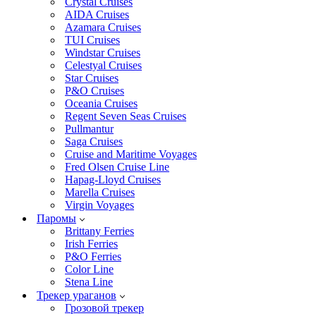
Crystal Cruises
AIDA Cruises
Azamara Cruises
TUI Cruises
Windstar Cruises
Celestyal Cruises
Star Cruises
P&O Cruises
Oceania Cruises
Regent Seven Seas Cruises
Pullmantur
Saga Cruises
Cruise and Maritime Voyages
Fred Olsen Cruise Line
Hapag-Lloyd Cruises
Marella Cruises
Virgin Voyages
Паромы
Brittany Ferries
Irish Ferries
P&O Ferries
Color Line
Stena Line
Трекер ураганов
Грозовой трекер