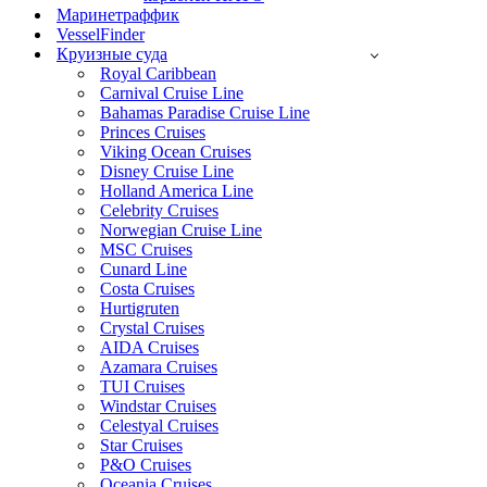
Маринетраффик
VesselFinder
Круизные суда
Royal Caribbean
Carnival Cruise Line
Bahamas Paradise Cruise Line
Princes Cruises
Viking Ocean Cruises
Disney Cruise Line
Holland America Line
Celebrity Cruises
Norwegian Cruise Line
MSC Cruises
Cunard Line
Costa Cruises
Hurtigruten
Crystal Cruises
AIDA Cruises
Azamara Cruises
TUI Cruises
Windstar Cruises
Celestyal Cruises
Star Cruises
P&O Cruises
Oceania Cruises