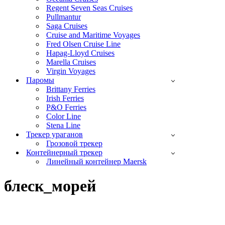
Regent Seven Seas Cruises
Pullmantur
Saga Cruises
Cruise and Maritime Voyages
Fred Olsen Cruise Line
Hapag-Lloyd Cruises
Marella Cruises
Virgin Voyages
Паромы
Brittany Ferries
Irish Ferries
P&O Ferries
Color Line
Stena Line
Трекер ураганов
Грозовой трекер
Контейнерный трекер
Линейный контейнер Maersk
блеск_морей