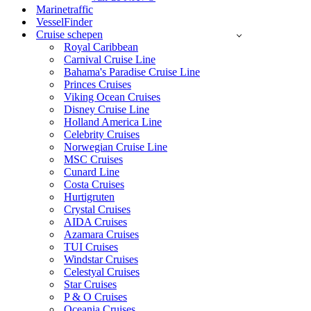
Marinetraffic
VesselFinder
Cruise schepen
Royal Caribbean
Carnival Cruise Line
Bahama's Paradise Cruise Line
Princes Cruises
Viking Ocean Cruises
Disney Cruise Line
Holland America Line
Celebrity Cruises
Norwegian Cruise Line
MSC Cruises
Cunard Line
Costa Cruises
Hurtigruten
Crystal Cruises
AIDA Cruises
Azamara Cruises
TUI Cruises
Windstar Cruises
Celestyal Cruises
Star Cruises
P & O Cruises
Oceania Cruises