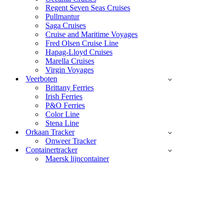
Regent Seven Seas Cruises
Pullmantur
Saga Cruises
Cruise and Maritime Voyages
Fred Olsen Cruise Line
Hapag-Lloyd Cruises
Marella Cruises
Virgin Voyages
Veerboten
Brittany Ferries
Irish Ferries
P&O Ferries
Color Line
Stena Line
Orkaan Tracker
Onweer Tracker
Containertracker
Maersk lijncontainer