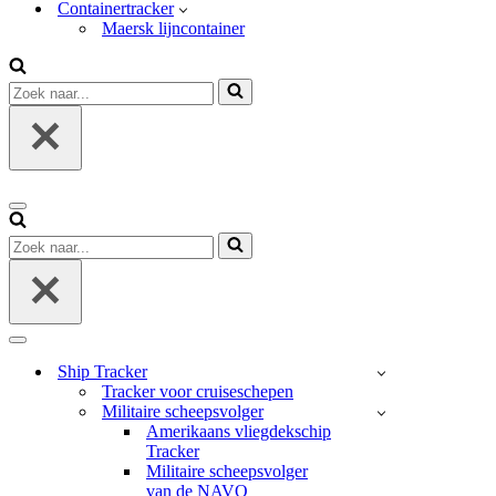
Containertracker
Maersk lijncontainer
Zoek
naar...
Navigatie
Menu
Zoek
naar...
Navigatie
Menu
Ship Tracker
Tracker voor cruiseschepen
Militaire scheepsvolger
Amerikaans vliegdekschip
Tracker
Militaire scheepsvolger
van de NAVO