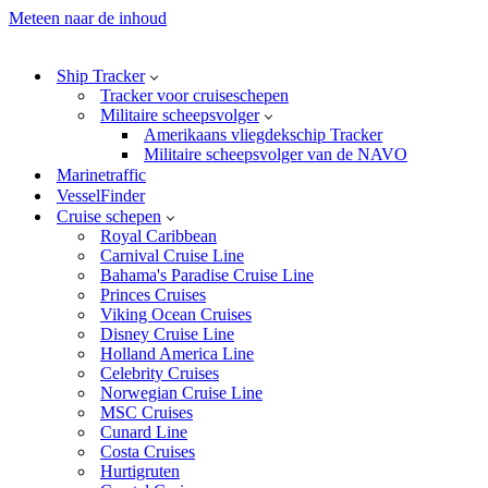
Meteen naar de inhoud
Ship Tracker
Tracker voor cruiseschepen
Militaire scheepsvolger
Amerikaans vliegdekschip Tracker
Militaire scheepsvolger van de NAVO
Marinetraffic
VesselFinder
Cruise schepen
Royal Caribbean
Carnival Cruise Line
Bahama's Paradise Cruise Line
Princes Cruises
Viking Ocean Cruises
Disney Cruise Line
Holland America Line
Celebrity Cruises
Norwegian Cruise Line
MSC Cruises
Cunard Line
Costa Cruises
Hurtigruten