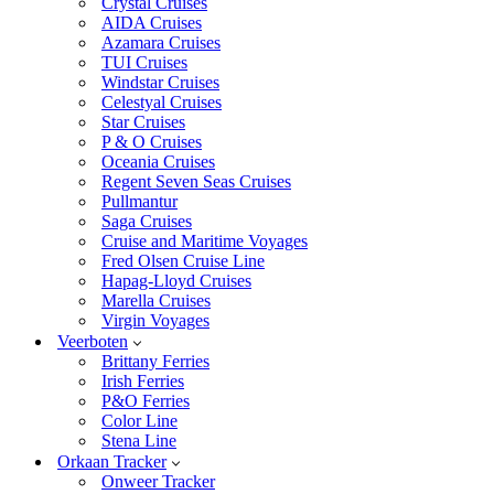
Crystal Cruises
AIDA Cruises
Azamara Cruises
TUI Cruises
Windstar Cruises
Celestyal Cruises
Star Cruises
P & O Cruises
Oceania Cruises
Regent Seven Seas Cruises
Pullmantur
Saga Cruises
Cruise and Maritime Voyages
Fred Olsen Cruise Line
Hapag-Lloyd Cruises
Marella Cruises
Virgin Voyages
Veerboten
Brittany Ferries
Irish Ferries
P&O Ferries
Color Line
Stena Line
Orkaan Tracker
Onweer Tracker