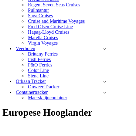
Regent Seven Seas Cruises
Pullmantur
Saga Cruises
Cruise and Maritime Voyages
Fred Olsen Cruise Line
Hapag-Lloyd Cruises
Marella Cruises
Virgin Voyages
Veerboten
Brittany Ferries
Irish Ferries
P&O Ferries
Color Line
Stena Line
Orkaan Tracker
Onweer Tracker
Containertracker
Maersk lijncontainer
Europese Hooglander