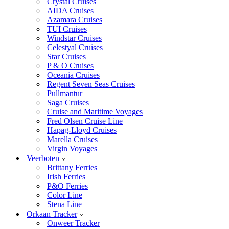
Crystal Cruises
AIDA Cruises
Azamara Cruises
TUI Cruises
Windstar Cruises
Celestyal Cruises
Star Cruises
P & O Cruises
Oceania Cruises
Regent Seven Seas Cruises
Pullmantur
Saga Cruises
Cruise and Maritime Voyages
Fred Olsen Cruise Line
Hapag-Lloyd Cruises
Marella Cruises
Virgin Voyages
Veerboten
Brittany Ferries
Irish Ferries
P&O Ferries
Color Line
Stena Line
Orkaan Tracker
Onweer Tracker