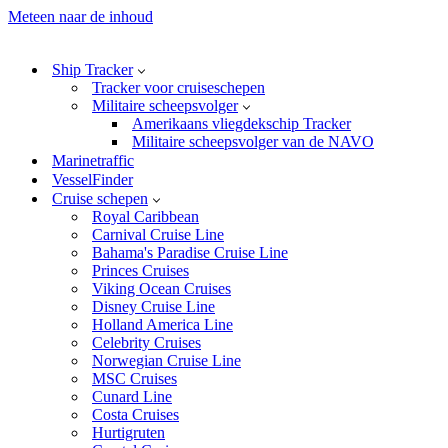
Meteen naar de inhoud
Ship Tracker
Tracker voor cruiseschepen
Militaire scheepsvolger
Amerikaans vliegdekschip Tracker
Militaire scheepsvolger van de NAVO
Marinetraffic
VesselFinder
Cruise schepen
Royal Caribbean
Carnival Cruise Line
Bahama's Paradise Cruise Line
Princes Cruises
Viking Ocean Cruises
Disney Cruise Line
Holland America Line
Celebrity Cruises
Norwegian Cruise Line
MSC Cruises
Cunard Line
Costa Cruises
Hurtigruten