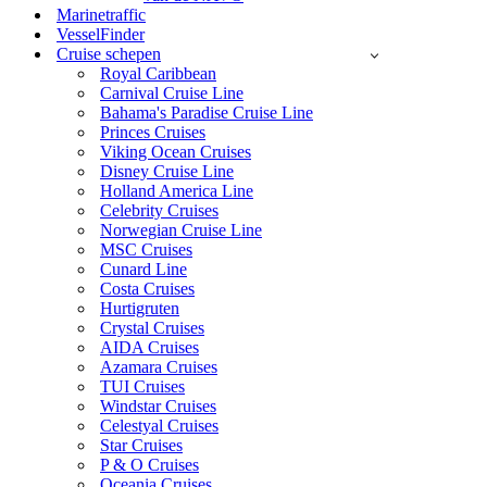
Marinetraffic
VesselFinder
Cruise schepen
Royal Caribbean
Carnival Cruise Line
Bahama's Paradise Cruise Line
Princes Cruises
Viking Ocean Cruises
Disney Cruise Line
Holland America Line
Celebrity Cruises
Norwegian Cruise Line
MSC Cruises
Cunard Line
Costa Cruises
Hurtigruten
Crystal Cruises
AIDA Cruises
Azamara Cruises
TUI Cruises
Windstar Cruises
Celestyal Cruises
Star Cruises
P & O Cruises
Oceania Cruises