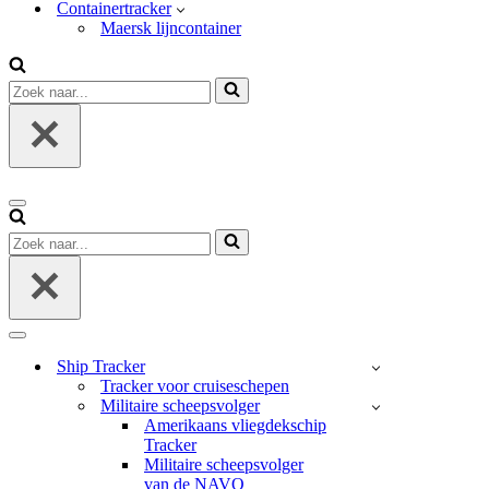
Containertracker
Maersk lijncontainer
Zoek
naar...
Navigatie
Menu
Zoek
naar...
Navigatie
Menu
Ship Tracker
Tracker voor cruiseschepen
Militaire scheepsvolger
Amerikaans vliegdekschip
Tracker
Militaire scheepsvolger
van de NAVO