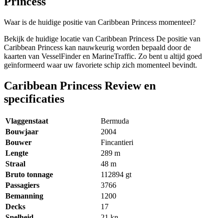
Princess
Waar is de huidige positie van Caribbean Princess momenteel?
Bekijk de huidige locatie van Caribbean Princess De positie van
Caribbean Princess kan nauwkeurig worden bepaald door de
kaarten van VesselFinder en MarineTraffic. Zo bent u altijd goed
geïnformeerd waar uw favoriete schip zich momenteel bevindt.
Caribbean Princess Review en
specificaties
Vlaggenstaat
Bermuda
Bouwjaar
2004
Bouwer
Fincantieri
Lengte
289 m
Straal
48 m
Bruto tonnage
112894
gt
Passagiers
3766
Bemanning
1200
Decks
17
Snelheid
21
kn