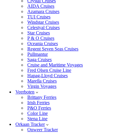
Crystal Cruises
AIDA Cruises
Azamara Cruises
TUI Cruises
Windstar Cruises
Celestyal Cruises
Star Cruises
P & O Cruises
Oceania Cruises
Regent Seven Seas Cruises
Pullmantur
Saga Cruises
Cruise and Maritime Voyages
Fred Olsen Cruise Line
Hapag-Lloyd Cruises
Marella Cruises
Virgin Voyages
Veerboten
Brittany Ferries
Irish Ferries
P&O Ferries
Color Line
Stena Line
Orkaan Tracker
Onweer Tracker