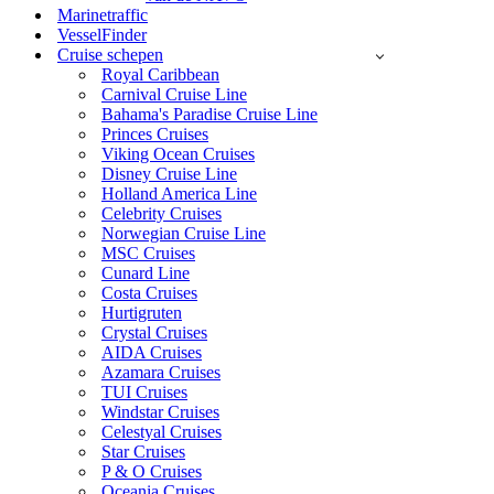
Marinetraffic
VesselFinder
Cruise schepen
Royal Caribbean
Carnival Cruise Line
Bahama's Paradise Cruise Line
Princes Cruises
Viking Ocean Cruises
Disney Cruise Line
Holland America Line
Celebrity Cruises
Norwegian Cruise Line
MSC Cruises
Cunard Line
Costa Cruises
Hurtigruten
Crystal Cruises
AIDA Cruises
Azamara Cruises
TUI Cruises
Windstar Cruises
Celestyal Cruises
Star Cruises
P & O Cruises
Oceania Cruises