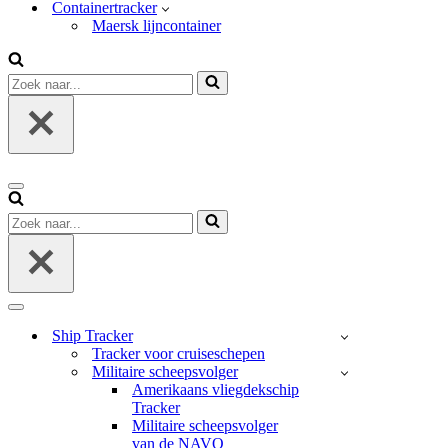
Containertracker
Maersk lijncontainer
Zoek
naar...
Navigatie
Menu
Zoek
naar...
Navigatie
Menu
Ship Tracker
Tracker voor cruiseschepen
Militaire scheepsvolger
Amerikaans vliegdekschip
Tracker
Militaire scheepsvolger
van de NAVO