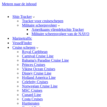
Meteen naar de inhoud
Ship Tracker
Tracker voor cruiseschepen
Militaire scheepsvolger
Amerikaans vliegdekschip Tracker
Militaire scheepsvolger van de NAVO
Marinetraffic
VesselFinder
Cruise schepen
Royal Caribbean
Carnival Cruise Line
Bahama's Paradise Cruise Line
Princes Cruises
Viking Ocean Cruises
Disney Cruise Line
Holland America Line
Celebrity Cruises
Norwegian Cruise Line
MSC Cruises
Cunard Line
Costa Cruises
Hurtigruten