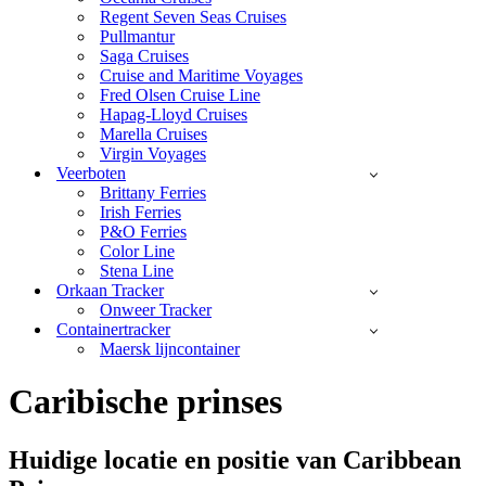
Regent Seven Seas Cruises
Pullmantur
Saga Cruises
Cruise and Maritime Voyages
Fred Olsen Cruise Line
Hapag-Lloyd Cruises
Marella Cruises
Virgin Voyages
Veerboten
Brittany Ferries
Irish Ferries
P&O Ferries
Color Line
Stena Line
Orkaan Tracker
Onweer Tracker
Containertracker
Maersk lijncontainer
Caribische prinses
Huidige locatie en
positie van Caribbean