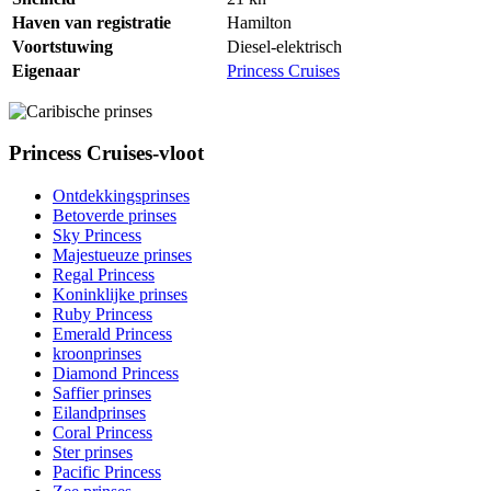
Haven van registratie
Hamilton
Voortstuwing
Diesel-elektrisch
Eigenaar
Princess Cruises
Princess Cruises-vloot
Ontdekkingsprinses
Betoverde prinses
Sky Princess
Majestueuze prinses
Regal Princess
Koninklijke prinses
Ruby Princess
Emerald Princess
kroonprinses
Diamond Princess
Saffier prinses
Eilandprinses
Coral Princess
Ster prinses
Pacific Princess