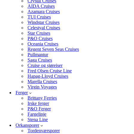
Crystal Cruises
AIDA Cruises
Azamara Cruises
TUI Cruises
Windstar Cruises
Celestyal Cruises
Star Cruises
P&O Cruises
Oceania Cruises
Regent Seven Seas Cruises
Pullmantur
Saga Cruises
Cruise og sjøreiser
Fred Olsen Cruise Line
Hapag-Lloyd Cruises
Marella Cruises
Virgin Voyages
Ferger
Brittany Ferries
Irske ferger
P&O Ferger
Fargelinje
Stena Line
Orkansporer
Tordenværsporer