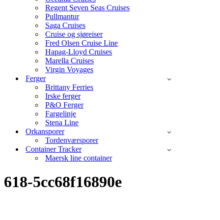
Regent Seven Seas Cruises
Pullmantur
Saga Cruises
Cruise og sjøreiser
Fred Olsen Cruise Line
Hapag-Lloyd Cruises
Marella Cruises
Virgin Voyages
Ferger
Brittany Ferries
Irske ferger
P&O Ferger
Fargelinje
Stena Line
Orkansporer
Tordenværsporer
Container Tracker
Maersk line container
618-5cc68f16890e