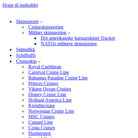
Hopp til innholdet
Skipssporer
Cruiseskipsporing
Militær skipsporing
Det amerikanske hangarskipet Tracker
NATOs militære skipsporing
Sjøtrafikk
Schiffsiffs
Cruiseskip
Royal Caribbean
Carnival Cruise Line
Bahamas Paradise Cruise Line
Princes Cruises
Viking Ocean Cruises
Disney Cruise Line
Holland America Line
Kjendiscruise
Norwegian Cruise Line
MSC Cruises
Cunard Line
Costa Cruises
Hurtigruten