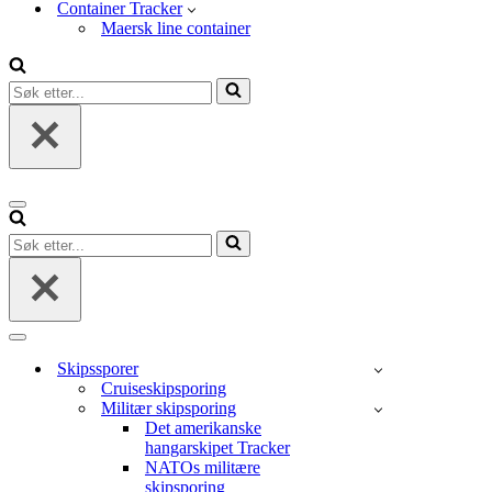
Container Tracker
Maersk line container
Søk
etter...
Navigasjonsmeny
Søk
etter...
Navigasjonsmeny
Skipssporer
Cruiseskipsporing
Militær skipsporing
Det amerikanske
hangarskipet Tracker
NATOs militære
skipsporing