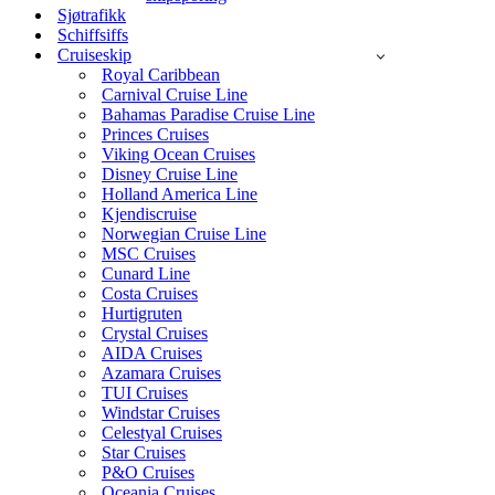
Sjøtrafikk
Schiffsiffs
Cruiseskip
Royal Caribbean
Carnival Cruise Line
Bahamas Paradise Cruise Line
Princes Cruises
Viking Ocean Cruises
Disney Cruise Line
Holland America Line
Kjendiscruise
Norwegian Cruise Line
MSC Cruises
Cunard Line
Costa Cruises
Hurtigruten
Crystal Cruises
AIDA Cruises
Azamara Cruises
TUI Cruises
Windstar Cruises
Celestyal Cruises
Star Cruises
P&O Cruises
Oceania Cruises