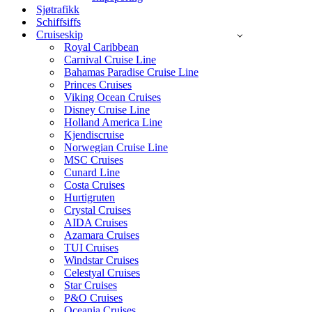
Sjøtrafikk
Schiffsiffs
Cruiseskip
Royal Caribbean
Carnival Cruise Line
Bahamas Paradise Cruise Line
Princes Cruises
Viking Ocean Cruises
Disney Cruise Line
Holland America Line
Kjendiscruise
Norwegian Cruise Line
MSC Cruises
Cunard Line
Costa Cruises
Hurtigruten
Crystal Cruises
AIDA Cruises
Azamara Cruises
TUI Cruises
Windstar Cruises
Celestyal Cruises
Star Cruises
P&O Cruises
Oceania Cruises