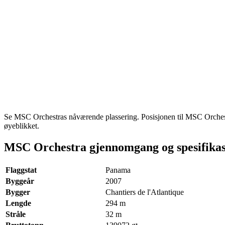
Se MSC Orchestras nåværende plassering. Posisjonen til MSC Orchestra
øyeblikket.
MSC Orchestra gjennomgang og spesifika
Flaggstat
Panama
Byggeår
2007
Bygger
Chantiers de l'Atlantique
Lengde
294
m
Stråle
32
m