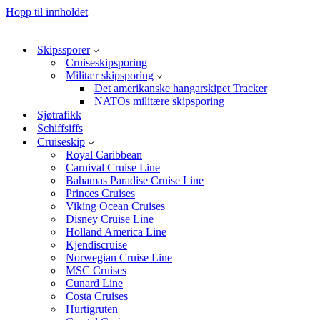
Hopp til innholdet
Skipssporer
Cruiseskipsporing
Militær skipsporing
Det amerikanske hangarskipet Tracker
NATOs militære skipsporing
Sjøtrafikk
Schiffsiffs
Cruiseskip
Royal Caribbean
Carnival Cruise Line
Bahamas Paradise Cruise Line
Princes Cruises
Viking Ocean Cruises
Disney Cruise Line
Holland America Line
Kjendiscruise
Norwegian Cruise Line
MSC Cruises
Cunard Line
Costa Cruises
Hurtigruten