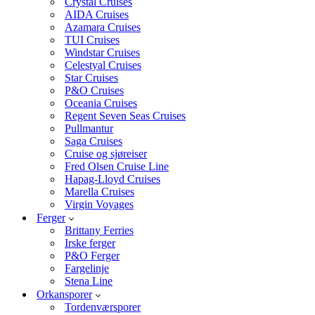
Crystal Cruises
AIDA Cruises
Azamara Cruises
TUI Cruises
Windstar Cruises
Celestyal Cruises
Star Cruises
P&O Cruises
Oceania Cruises
Regent Seven Seas Cruises
Pullmantur
Saga Cruises
Cruise og sjøreiser
Fred Olsen Cruise Line
Hapag-Lloyd Cruises
Marella Cruises
Virgin Voyages
Ferger
Brittany Ferries
Irske ferger
P&O Ferger
Fargelinje
Stena Line
Orkansporer
Tordenværsporer