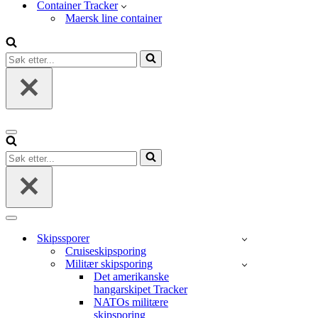
Container Tracker
Maersk line container
Søk
etter...
Navigasjonsmeny
Søk
etter...
Navigasjonsmeny
Skipssporer
Cruiseskipsporing
Militær skipsporing
Det amerikanske
hangarskipet Tracker
NATOs militære
skipsporing