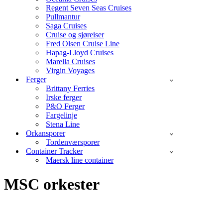
Regent Seven Seas Cruises
Pullmantur
Saga Cruises
Cruise og sjøreiser
Fred Olsen Cruise Line
Hapag-Lloyd Cruises
Marella Cruises
Virgin Voyages
Ferger
Brittany Ferries
Irske ferger
P&O Ferger
Fargelinje
Stena Line
Orkansporer
Tordenværsporer
Container Tracker
Maersk line container
MSC orkester