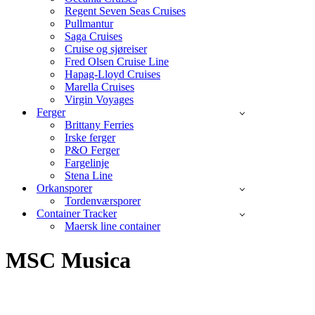
Regent Seven Seas Cruises
Pullmantur
Saga Cruises
Cruise og sjøreiser
Fred Olsen Cruise Line
Hapag-Lloyd Cruises
Marella Cruises
Virgin Voyages
Ferger
Brittany Ferries
Irske ferger
P&O Ferger
Fargelinje
Stena Line
Orkansporer
Tordenværsporer
Container Tracker
Maersk line container
MSC Musica