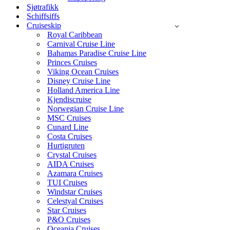
Sjøtrafikk
Schiffsiffs
Cruiseskip
Royal Caribbean
Carnival Cruise Line
Bahamas Paradise Cruise Line
Princes Cruises
Viking Ocean Cruises
Disney Cruise Line
Holland America Line
Kjendiscruise
Norwegian Cruise Line
MSC Cruises
Cunard Line
Costa Cruises
Hurtigruten
Crystal Cruises
AIDA Cruises
Azamara Cruises
TUI Cruises
Windstar Cruises
Celestyal Cruises
Star Cruises
P&O Cruises
Oceania Cruises