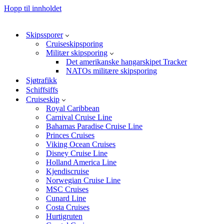
Hopp til innholdet
Skipssporer
Cruiseskipsporing
Militær skipsporing
Det amerikanske hangarskipet Tracker
NATOs militære skipsporing
Sjøtrafikk
Schiffsiffs
Cruiseskip
Royal Caribbean
Carnival Cruise Line
Bahamas Paradise Cruise Line
Princes Cruises
Viking Ocean Cruises
Disney Cruise Line
Holland America Line
Kjendiscruise
Norwegian Cruise Line
MSC Cruises
Cunard Line
Costa Cruises
Hurtigruten