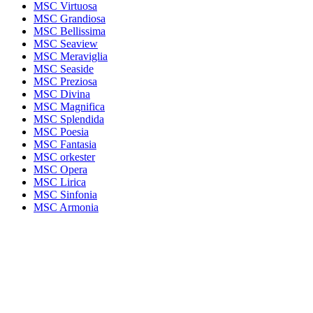
MSC Virtuosa
MSC Grandiosa
MSC Bellissima
MSC Seaview
MSC Meraviglia
MSC Seaside
MSC Preziosa
MSC Divina
MSC Magnifica
MSC Splendida
MSC Poesia
MSC Fantasia
MSC orkester
MSC Opera
MSC Lirica
MSC Sinfonia
MSC Armonia