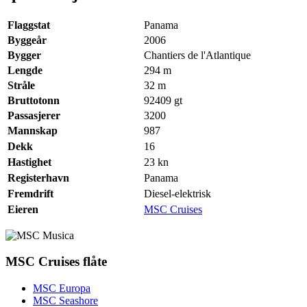
Flaggstat
Panama
Byggeår
2006
Bygger
Chantiers de l'Atlantique
Lengde
294
m
Stråle
32
m
Bruttotonn
92409
gt
Passasjerer
3200
Mannskap
987
Dekk
16
Hastighet
23
kn
Registerhavn
Panama
Fremdrift
Diesel-elektrisk
Eieren
MSC Cruises
MSC Cruises flåte
MSC Europa
MSC Seashore