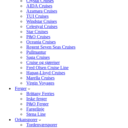
Crystal Cruises
AIDA Cruises
Azamara Cruises
TUI Cruises
Windstar Cruises
Celestyal Cruises
Star Cruises
P&O Cruises
Oceania Cruises
Regent Seven Seas Cruises
Pullmantur
Saga Cruises
Cruise og sjøreiser
Fred Olsen Cruise Line
Hapag-Lloyd Cruises
Marella Cruises
Virgin Voyages
Ferger
Brittany Ferries
Irske ferger
P&O Ferger
Fargelinje
Stena Line
Orkansporer
Tordenværsporer