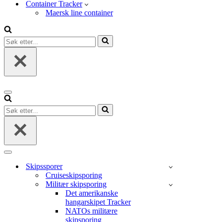
Container Tracker
Maersk line container
Søk
etter...
Navigasjonsmeny
Søk
etter...
Navigasjonsmeny
Skipssporer
Cruiseskipsporing
Militær skipsporing
Det amerikanske
hangarskipet Tracker
NATOs militære
skipsporing