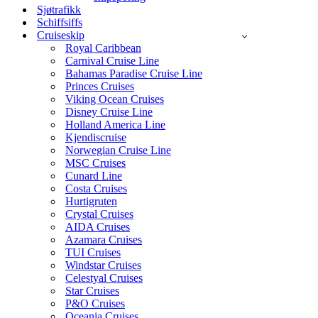
Sjøtrafikk
Schiffsiffs
Cruiseskip
Royal Caribbean
Carnival Cruise Line
Bahamas Paradise Cruise Line
Princes Cruises
Viking Ocean Cruises
Disney Cruise Line
Holland America Line
Kjendiscruise
Norwegian Cruise Line
MSC Cruises
Cunard Line
Costa Cruises
Hurtigruten
Crystal Cruises
AIDA Cruises
Azamara Cruises
TUI Cruises
Windstar Cruises
Celestyal Cruises
Star Cruises
P&O Cruises
Oceania Cruises