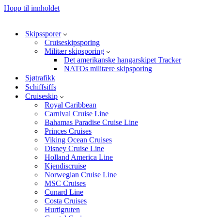
Hopp til innholdet
Skipssporer
Cruiseskipsporing
Militær skipsporing
Det amerikanske hangarskipet Tracker
NATOs militære skipsporing
Sjøtrafikk
Schiffsiffs
Cruiseskip
Royal Caribbean
Carnival Cruise Line
Bahamas Paradise Cruise Line
Princes Cruises
Viking Ocean Cruises
Disney Cruise Line
Holland America Line
Kjendiscruise
Norwegian Cruise Line
MSC Cruises
Cunard Line
Costa Cruises
Hurtigruten