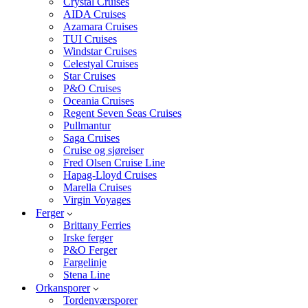
Crystal Cruises
AIDA Cruises
Azamara Cruises
TUI Cruises
Windstar Cruises
Celestyal Cruises
Star Cruises
P&O Cruises
Oceania Cruises
Regent Seven Seas Cruises
Pullmantur
Saga Cruises
Cruise og sjøreiser
Fred Olsen Cruise Line
Hapag-Lloyd Cruises
Marella Cruises
Virgin Voyages
Ferger
Brittany Ferries
Irske ferger
P&O Ferger
Fargelinje
Stena Line
Orkansporer
Tordenværsporer