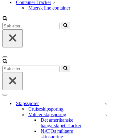
Container Tracker
Maersk line container
Søk
etter...
Navigasjonsmeny
Søk
etter...
Navigasjonsmeny
Skipssporer
Cruiseskipsporing
Militær skipsporing
Det amerikanske
hangarskipet Tracker
NATOs militære
skipsporing