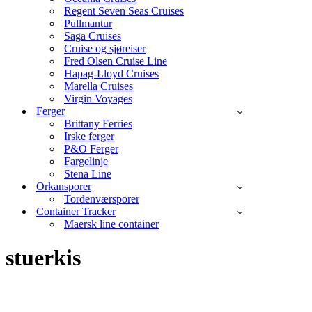
Regent Seven Seas Cruises
Pullmantur
Saga Cruises
Cruise og sjøreiser
Fred Olsen Cruise Line
Hapag-Lloyd Cruises
Marella Cruises
Virgin Voyages
Ferger
Brittany Ferries
Irske ferger
P&O Ferger
Fargelinje
Stena Line
Orkansporer
Tordenværsporer
Container Tracker
Maersk line container
stuerkis