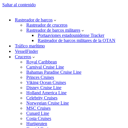
Saltar al contenido
Rastreador de barcos
Rastreador de cruceros
Rastreador de barcos militares
Portaaviones estadounidense Tracker
Rastreador de barcos militares de la OTAN
Tráfico marítimo
VesselFinder
Cruceros
Royal Caribbean
Carnival Cruise Line
Bahamas Paradise Cruise Line
Princes Cruises
Viking Ocean Cruises
Disney Cruise Line
Holland America Line
Celebrity Cruises
Norwegian Cruise Line
MSC Cruises
Cunard Line
Costa Cruises
Hurtigruten