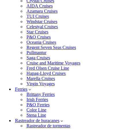
Crystal Cruises
AIDA Cruises
Azamara Cruises
TUI Cruises
Windstar Cruises
Celestyal Cruises
Star Cruises
P&O Cruises
Oceania Cruises
Regent Seven Seas Cruises
Pullmantur
Saga Cruises
Cruise and Maritime Voyages
Fred Olsen Cruise Line
Hapag-Lloyd Cruises
Marella Cruises
Virgin Voyages
Ferries
Brittany Ferries
Irish Ferries
P&O Ferries
Color Line
Stena Line
Rastreador de huracanes
Rastreador de tormentas