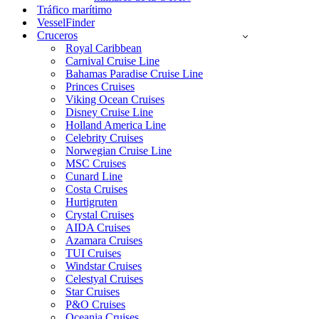
Tráfico marítimo
VesselFinder
Cruceros
Royal Caribbean
Carnival Cruise Line
Bahamas Paradise Cruise Line
Princes Cruises
Viking Ocean Cruises
Disney Cruise Line
Holland America Line
Celebrity Cruises
Norwegian Cruise Line
MSC Cruises
Cunard Line
Costa Cruises
Hurtigruten
Crystal Cruises
AIDA Cruises
Azamara Cruises
TUI Cruises
Windstar Cruises
Celestyal Cruises
Star Cruises
P&O Cruises
Oceania Cruises