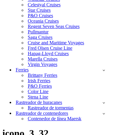
Celestyal Cruises
Star Cruises
P&O Cruises
Oceania Cruises
Regent Seven Seas Cruises
Pullmantur
Saga Cruises
Cruise and Maritime Voyages
Fred Olsen Cruise Line
Hapag-Lloyd Cruises
Marella Cruises
Virgin Voyages
Ferries
Brittany Ferries
Irish Ferries
P&O Ferries
Color Line
Stena Line
Rastreador de huracanes
Rastreador de tormentas
Rastreador de contenedores
Contenedor de línea Maersk
icono_3_32