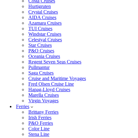
Costa Cruises
Hurtigruten
Crystal Cruises
AIDA Cruises
Azamara Cruises
TUI Cruises
Windstar Cruises
Celestyal Cruises
Star Cruises
P&O Cruises
Oceania Cruises
Regent Seven Seas Cruises
Pullmantur
Saga Cruises
Cruise and Maritime Voyages
Fred Olsen Cruise Line
Hapag-Lloyd Cruises
Marella Cruises
Virgin Voyages
Ferries
Brittany Ferries
Irish Ferries
P&O Ferries
Color Line
Stena Line