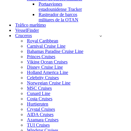
Portaaviones
estadounidense Tracker
Rastreador de barcos
militares de la OTAN
Tráfico marítimo
VesselFinder
Cruceros
Royal Caribbean
Carnival Cruise Line
Bahamas Paradise Cruise Line
Princes Cruises
Viking Ocean Cruises
Disney Cruise Line
Holland America Line
Celebrity Cruises
Norwegian Cruise Line
MSC Cruises
Cunard Line
Costa Cruises
Hurtigruten
Crystal Cruises
AIDA Cruises
Azamara Cruises
TUI Cruises
Windstar Cruises