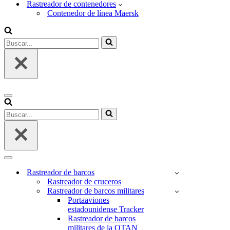
Rastreador de contenedores
Contenedor de línea Maersk
Buscar...
Menú
de
Buscar...
navegación
Menú
de
Rastreador de barcos
navegación
Rastreador de cruceros
Rastreador de barcos militares
Portaaviones
estadounidense Tracker
Rastreador de barcos
militares de la OTAN