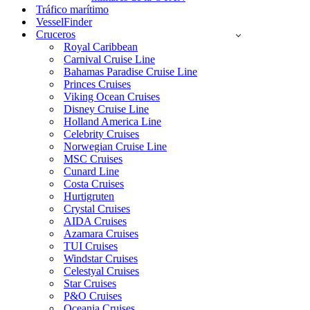
Tráfico marítimo
VesselFinder
Cruceros
Royal Caribbean
Carnival Cruise Line
Bahamas Paradise Cruise Line
Princes Cruises
Viking Ocean Cruises
Disney Cruise Line
Holland America Line
Celebrity Cruises
Norwegian Cruise Line
MSC Cruises
Cunard Line
Costa Cruises
Hurtigruten
Crystal Cruises
AIDA Cruises
Azamara Cruises
TUI Cruises
Windstar Cruises
Celestyal Cruises
Star Cruises
P&O Cruises
Oceania Cruises