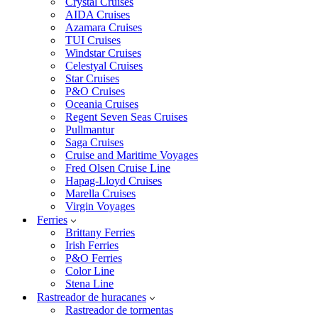
Crystal Cruises
AIDA Cruises
Azamara Cruises
TUI Cruises
Windstar Cruises
Celestyal Cruises
Star Cruises
P&O Cruises
Oceania Cruises
Regent Seven Seas Cruises
Pullmantur
Saga Cruises
Cruise and Maritime Voyages
Fred Olsen Cruise Line
Hapag-Lloyd Cruises
Marella Cruises
Virgin Voyages
Ferries
Brittany Ferries
Irish Ferries
P&O Ferries
Color Line
Stena Line
Rastreador de huracanes
Rastreador de tormentas