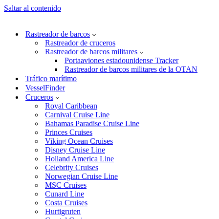
Saltar al contenido
Rastreador de barcos
Rastreador de cruceros
Rastreador de barcos militares
Portaaviones estadounidense Tracker
Rastreador de barcos militares de la OTAN
Tráfico marítimo
VesselFinder
Cruceros
Royal Caribbean
Carnival Cruise Line
Bahamas Paradise Cruise Line
Princes Cruises
Viking Ocean Cruises
Disney Cruise Line
Holland America Line
Celebrity Cruises
Norwegian Cruise Line
MSC Cruises
Cunard Line
Costa Cruises
Hurtigruten