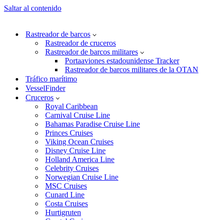
Saltar al contenido
Rastreador de barcos
Rastreador de cruceros
Rastreador de barcos militares
Portaaviones estadounidense Tracker
Rastreador de barcos militares de la OTAN
Tráfico marítimo
VesselFinder
Cruceros
Royal Caribbean
Carnival Cruise Line
Bahamas Paradise Cruise Line
Princes Cruises
Viking Ocean Cruises
Disney Cruise Line
Holland America Line
Celebrity Cruises
Norwegian Cruise Line
MSC Cruises
Cunard Line
Costa Cruises
Hurtigruten