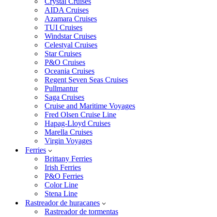
Crystal Cruises
AIDA Cruises
Azamara Cruises
TUI Cruises
Windstar Cruises
Celestyal Cruises
Star Cruises
P&O Cruises
Oceania Cruises
Regent Seven Seas Cruises
Pullmantur
Saga Cruises
Cruise and Maritime Voyages
Fred Olsen Cruise Line
Hapag-Lloyd Cruises
Marella Cruises
Virgin Voyages
Ferries
Brittany Ferries
Irish Ferries
P&O Ferries
Color Line
Stena Line
Rastreador de huracanes
Rastreador de tormentas