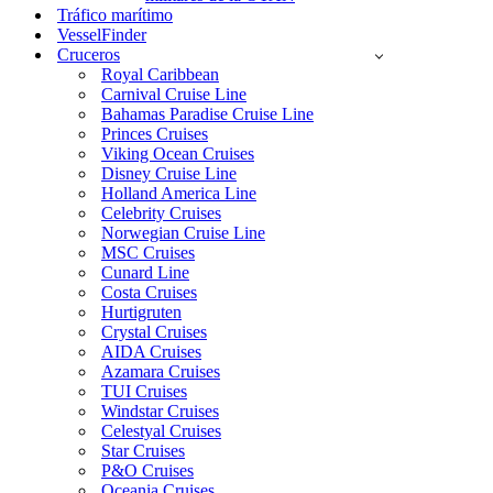
Tráfico marítimo
VesselFinder
Cruceros
Royal Caribbean
Carnival Cruise Line
Bahamas Paradise Cruise Line
Princes Cruises
Viking Ocean Cruises
Disney Cruise Line
Holland America Line
Celebrity Cruises
Norwegian Cruise Line
MSC Cruises
Cunard Line
Costa Cruises
Hurtigruten
Crystal Cruises
AIDA Cruises
Azamara Cruises
TUI Cruises
Windstar Cruises
Celestyal Cruises
Star Cruises
P&O Cruises
Oceania Cruises