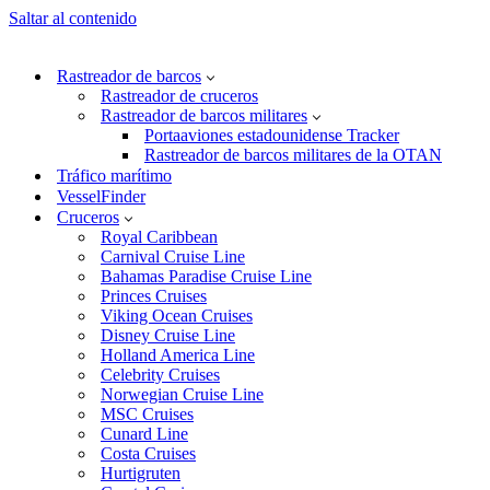
Saltar al contenido
Rastreador de barcos
Rastreador de cruceros
Rastreador de barcos militares
Portaaviones estadounidense Tracker
Rastreador de barcos militares de la OTAN
Tráfico marítimo
VesselFinder
Cruceros
Royal Caribbean
Carnival Cruise Line
Bahamas Paradise Cruise Line
Princes Cruises
Viking Ocean Cruises
Disney Cruise Line
Holland America Line
Celebrity Cruises
Norwegian Cruise Line
MSC Cruises
Cunard Line
Costa Cruises
Hurtigruten