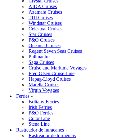
Crystal Cruises
AIDA Cruises
Azamara Cruises
TUI Cruises
Windstar Cruises
Celestyal Cruises
Star Cruises
P&O Cruises
Oceania Cruises
Regent Seven Seas Cruises
Pullmantur
Saga Cruises
Cruise and Maritime Voyages
Fred Olsen Cruise Line
Hapag-Lloyd Cruises
Marella Cruises
Virgin Voyages
Ferries
Brittany Ferries
Irish Ferries
P&O Ferries
Color Line
Stena Line
Rastreador de huracanes
Rastreador de tormentas