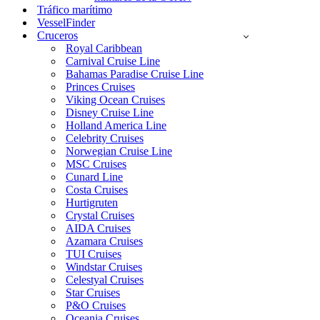
Tráfico marítimo
VesselFinder
Cruceros
Royal Caribbean
Carnival Cruise Line
Bahamas Paradise Cruise Line
Princes Cruises
Viking Ocean Cruises
Disney Cruise Line
Holland America Line
Celebrity Cruises
Norwegian Cruise Line
MSC Cruises
Cunard Line
Costa Cruises
Hurtigruten
Crystal Cruises
AIDA Cruises
Azamara Cruises
TUI Cruises
Windstar Cruises
Celestyal Cruises
Star Cruises
P&O Cruises
Oceania Cruises