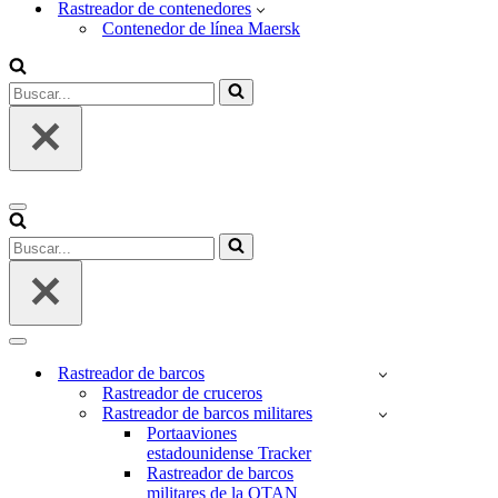
Rastreador de contenedores
Contenedor de línea Maersk
Buscar...
Menú
de
Buscar...
navegación
Menú
de
Rastreador de barcos
navegación
Rastreador de cruceros
Rastreador de barcos militares
Portaaviones
estadounidense Tracker
Rastreador de barcos
militares de la OTAN