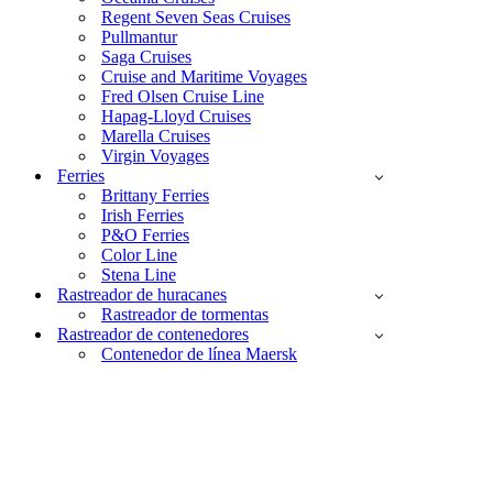
Regent Seven Seas Cruises
Pullmantur
Saga Cruises
Cruise and Maritime Voyages
Fred Olsen Cruise Line
Hapag-Lloyd Cruises
Marella Cruises
Virgin Voyages
Ferries
Brittany Ferries
Irish Ferries
P&O Ferries
Color Line
Stena Line
Rastreador de huracanes
Rastreador de tormentas
Rastreador de contenedores
Contenedor de línea Maersk