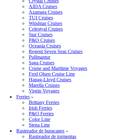
Crystal Cruises
AIDA Cruises
Azamara Cruises
TUI Cruises
Windstar Cruises
Celestyal Cruises
Star Cruises
P&O Cruises
Oceania Cruises
Regent Seven Seas Cruises
Pullmantur
Saga Cruises
Cruise and Maritime Voyages
Fred Olsen Cruise Line
Hapag-Lloyd Cruises
Marella Cruises
Virgin Voyages
Ferries
Brittany Ferries
Irish Ferries
P&O Ferries
Color Line
Stena Line
Rastreador de huracanes
Rastreador de tormentas