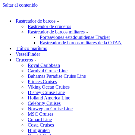
Saltar al contenido
Rastreador de barcos
Rastreador de cruceros
Rastreador de barcos militares
Portaaviones estadounidense Tracker
Rastreador de barcos militares de la OTAN
Tráfico marítimo
VesselFinder
Cruceros
Royal Caribbean
Carnival Cruise Line
Bahamas Paradise Cruise Line
Princes Cruises
Viking Ocean Cruises
Disney Cruise Line
Holland America Line
Celebrity Cruises
Norwegian Cruise Line
MSC Cruises
Cunard Line
Costa Cruises
Hurtigruten