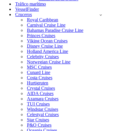
Tráfico marítimo
VesselFinder
Cruceros
Royal Caribbean
Carnival Cruise Line
Bahamas Paradise Cruise Line
Princes Cruises
Viking Ocean Cruises
Disney Cruise Line
Holland America Line
Celebrity Cruises
Norwegian Cruise Line
MSC Cruises
Cunard Line
Costa Cruises
Hurtigruten
Crystal Cruises
AIDA Cruises
Azamara Cruises
TUI Cruises
Windstar Cruises
Celestyal Cruises
Star Cruises
P&O Cruises
Oceania Cruises