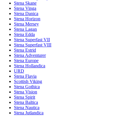
Stena Skane
Stena Vinga
Stena Danica
Stena Horizon
Stena Mersey
Stena Lagan
Stena Edda
Stena Superfast VII
Stena Superfast VIII
Stena Estrid
Stena Adventurer
Stena Europe
Stena Hollandica
URD
Stena Flavia
Scottish Viking
Stena Gothica
Stena Vision
Stena Spirit
Stena Baltica
Stena Nautica
Stena Jutlandica