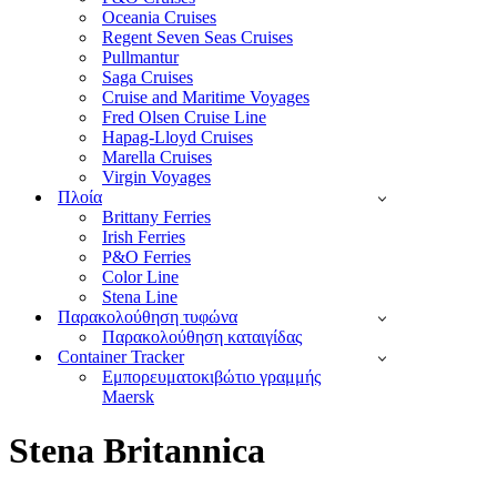
Oceania Cruises
Regent Seven Seas Cruises
Pullmantur
Saga Cruises
Cruise and Maritime Voyages
Fred Olsen Cruise Line
Hapag-Lloyd Cruises
Marella Cruises
Virgin Voyages
Πλοία
Brittany Ferries
Irish Ferries
P&O Ferries
Color Line
Stena Line
Παρακολούθηση τυφώνα
Παρακολούθηση καταιγίδας
Container Tracker
Εμπορευματοκιβώτιο γραμμής
Maersk
Stena Britannica