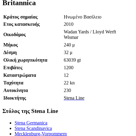
Britannica
Κράτος σημαίας
Ηνωμένο Βασίλειο
Ετος κατασκευής
2010
Wadan Yards / Lloyd Werft
Οικοδόμος
Wismar
Μήκος
240 μ
Δέσμη
32 μ
Ολική χωρητικότητα
63039 gt
Επιβάτες
1200
Καταστρώματα
12
Ταχύτητα
22 kn
Αυτοκίνητα
230
Ιδιοκτήτης
Stena Line
Στόλος της Stena Line
Stena Germanica
Stena Scandinavica
Mecklenburg-Vorpommern