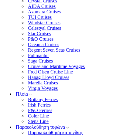
Crystal Cruises
AIDA Cruises
Azamara Cruises
TUI Cruises
Windstar Cruises
Celestyal Cruises
Star Cruises
P&O Cruises
Oceania Cruises
Regent Seven Seas Cruises
Pullmantur
Saga Cruises
Cruise and Maritime Voyages
Fred Olsen Cruise Line
Hapag-Lloyd Cruises
Marella Cruises
Virgin Voyages
Πλοία
Brittany Ferries
Irish Ferries
P&O Ferries
Color Line
Stena Line
Παρακολούθηση τυφώνα
Παρακολούθηση καταιγίδας