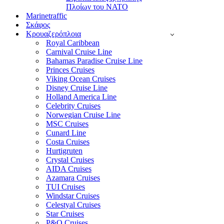
Πλοίων του ΝΑΤΟ
Marinetraffic
Σκάφος
Κρουαζερόπλοια
Royal Caribbean
Carnival Cruise Line
Bahamas Paradise Cruise Line
Princes Cruises
Viking Ocean Cruises
Disney Cruise Line
Holland America Line
Celebrity Cruises
Norwegian Cruise Line
MSC Cruises
Cunard Line
Costa Cruises
Hurtigruten
Crystal Cruises
AIDA Cruises
Azamara Cruises
TUI Cruises
Windstar Cruises
Celestyal Cruises
Star Cruises
P&O Cruises