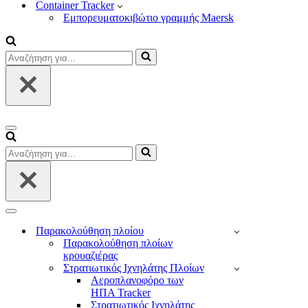
Container Tracker
Εμπορευματοκιβώτιο γραμμής Maersk
Αναζήτηση
για...
Μενού
πλοήγησης
Αναζήτηση
για...
Μενού
πλοήγησης
Παρακολούθηση πλοίου
Παρακολούθηση πλοίων
κρουαζιέρας
Στρατιωτικός Ιχνηλάτης Πλοίων
Αεροπλανοφόρο των
ΗΠΑ Tracker
Στρατιωτικός Ιχνηλάτης