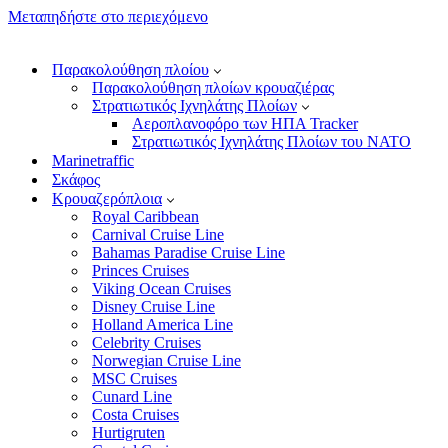
Μεταπηδήστε στο περιεχόμενο
Παρακολούθηση πλοίου
Παρακολούθηση πλοίων κρουαζιέρας
Στρατιωτικός Ιχνηλάτης Πλοίων
Αεροπλανοφόρο των ΗΠΑ Tracker
Στρατιωτικός Ιχνηλάτης Πλοίων του ΝΑΤΟ
Marinetraffic
Σκάφος
Κρουαζερόπλοια
Royal Caribbean
Carnival Cruise Line
Bahamas Paradise Cruise Line
Princes Cruises
Viking Ocean Cruises
Disney Cruise Line
Holland America Line
Celebrity Cruises
Norwegian Cruise Line
MSC Cruises
Cunard Line
Costa Cruises
Hurtigruten