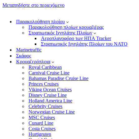
Μεταπηδήστε στο περιεχόμενο
Παρακολούθηση πλοίου
Παρακολούθηση πλοίων κρουαζιέρας
Στρατιωτικός Ιχνηλάτης Πλοίων
Αεροπλανοφόρο των ΗΠΑ Tracker
Στρατιωτικός Ιχνηλάτης Πλοίων του ΝΑΤΟ
Marinetraffic
Σκάφος
Κρουαζερόπλοια
Royal Caribbean
Carnival Cruise Line
Bahamas Paradise Cruise Line
Princes Cruises
Viking Ocean Cruises
Disney Cruise Line
Holland America Line
Celebrity Cruises
Norwegian Cruise Line
MSC Cruises
Cunard Line
Costa Cruises
Hurtigruten