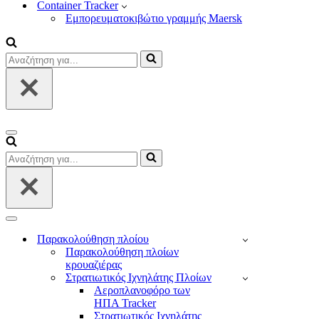
Container Tracker
Εμπορευματοκιβώτιο γραμμής Maersk
Αναζήτηση
για...
Μενού
πλοήγησης
Αναζήτηση
για...
Μενού
πλοήγησης
Παρακολούθηση πλοίου
Παρακολούθηση πλοίων
κρουαζιέρας
Στρατιωτικός Ιχνηλάτης Πλοίων
Αεροπλανοφόρο των
ΗΠΑ Tracker
Στρατιωτικός Ιχνηλάτης