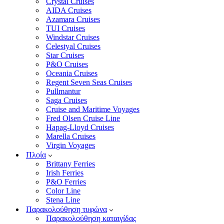
Crystal Cruises
AIDA Cruises
Azamara Cruises
TUI Cruises
Windstar Cruises
Celestyal Cruises
Star Cruises
P&O Cruises
Oceania Cruises
Regent Seven Seas Cruises
Pullmantur
Saga Cruises
Cruise and Maritime Voyages
Fred Olsen Cruise Line
Hapag-Lloyd Cruises
Marella Cruises
Virgin Voyages
Πλοία
Brittany Ferries
Irish Ferries
P&O Ferries
Color Line
Stena Line
Παρακολούθηση τυφώνα
Παρακολούθηση καταιγίδας