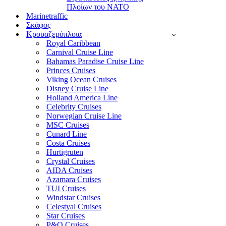
Πλοίων του ΝΑΤΟ
Marinetraffic
Σκάφος
Κρουαζερόπλοια
Royal Caribbean
Carnival Cruise Line
Bahamas Paradise Cruise Line
Princes Cruises
Viking Ocean Cruises
Disney Cruise Line
Holland America Line
Celebrity Cruises
Norwegian Cruise Line
MSC Cruises
Cunard Line
Costa Cruises
Hurtigruten
Crystal Cruises
AIDA Cruises
Azamara Cruises
TUI Cruises
Windstar Cruises
Celestyal Cruises
Star Cruises
P&O Cruises