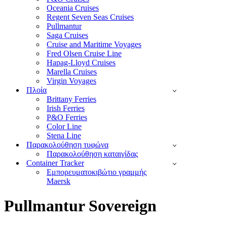
Oceania Cruises
Regent Seven Seas Cruises
Pullmantur
Saga Cruises
Cruise and Maritime Voyages
Fred Olsen Cruise Line
Hapag-Lloyd Cruises
Marella Cruises
Virgin Voyages
Πλοία
Brittany Ferries
Irish Ferries
P&O Ferries
Color Line
Stena Line
Παρακολούθηση τυφώνα
Παρακολούθηση καταιγίδας
Container Tracker
Εμπορευματοκιβώτιο γραμμής
Maersk
Pullmantur Sovereign