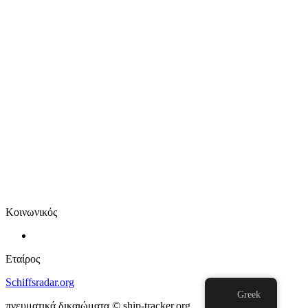
Κοινωνικός
Εταίρος
Schiffsradar.org
Greek
πνευματικά δικαιώματα © ship-tracker.org