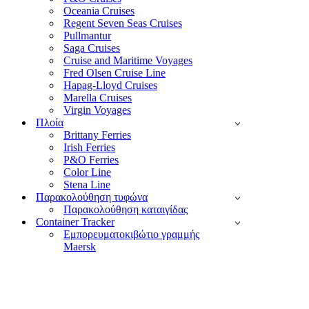
Oceania Cruises
Regent Seven Seas Cruises
Pullmantur
Saga Cruises
Cruise and Maritime Voyages
Fred Olsen Cruise Line
Hapag-Lloyd Cruises
Marella Cruises
Virgin Voyages
Πλοία
Brittany Ferries
Irish Ferries
P&O Ferries
Color Line
Stena Line
Παρακολούθηση τυφώνα
Παρακολούθηση καταιγίδας
Container Tracker
Εμπορευματοκιβώτιο γραμμής
Maersk