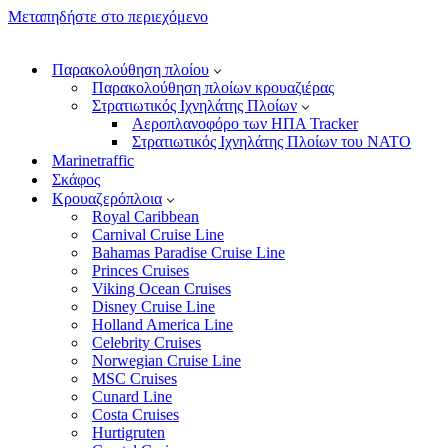
Μεταπηδήστε στο περιεχόμενο
Παρακολούθηση πλοίου
Παρακολούθηση πλοίων κρουαζιέρας
Στρατιωτικός Ιχνηλάτης Πλοίων
Αεροπλανοφόρο των ΗΠΑ Tracker
Στρατιωτικός Ιχνηλάτης Πλοίων του ΝΑΤΟ
Marinetraffic
Σκάφος
Κρουαζερόπλοια
Royal Caribbean
Carnival Cruise Line
Bahamas Paradise Cruise Line
Princes Cruises
Viking Ocean Cruises
Disney Cruise Line
Holland America Line
Celebrity Cruises
Norwegian Cruise Line
MSC Cruises
Cunard Line
Costa Cruises
Hurtigruten