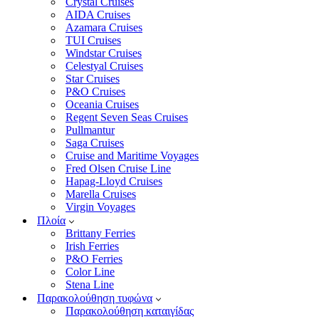
Crystal Cruises
AIDA Cruises
Azamara Cruises
TUI Cruises
Windstar Cruises
Celestyal Cruises
Star Cruises
P&O Cruises
Oceania Cruises
Regent Seven Seas Cruises
Pullmantur
Saga Cruises
Cruise and Maritime Voyages
Fred Olsen Cruise Line
Hapag-Lloyd Cruises
Marella Cruises
Virgin Voyages
Πλοία
Brittany Ferries
Irish Ferries
P&O Ferries
Color Line
Stena Line
Παρακολούθηση τυφώνα
Παρακολούθηση καταιγίδας