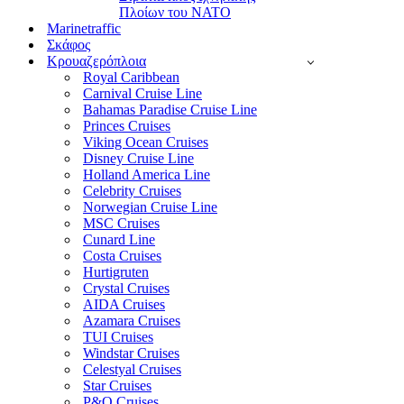
Πλοίων του ΝΑΤΟ
Marinetraffic
Σκάφος
Κρουαζερόπλοια
Royal Caribbean
Carnival Cruise Line
Bahamas Paradise Cruise Line
Princes Cruises
Viking Ocean Cruises
Disney Cruise Line
Holland America Line
Celebrity Cruises
Norwegian Cruise Line
MSC Cruises
Cunard Line
Costa Cruises
Hurtigruten
Crystal Cruises
AIDA Cruises
Azamara Cruises
TUI Cruises
Windstar Cruises
Celestyal Cruises
Star Cruises
P&O Cruises