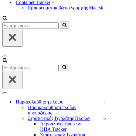
Container Tracker
Εμπορευματοκιβώτιο γραμμής Maersk
Αναζήτηση
για...
Μενού
πλοήγησης
Αναζήτηση
για...
Μενού
πλοήγησης
Παρακολούθηση πλοίου
Παρακολούθηση πλοίων
κρουαζιέρας
Στρατιωτικός Ιχνηλάτης Πλοίων
Αεροπλανοφόρο των
ΗΠΑ Tracker
Στρατιωτικός Ιχνηλάτης