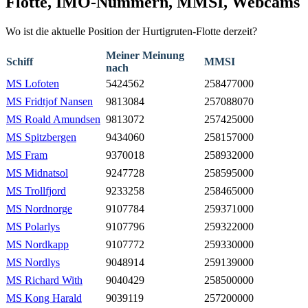
Flotte, IMO-Nummern, MMSI, Webcams
Wo ist die aktuelle Position der Hurtigruten-Flotte derzeit?
Meiner Meinung
Schiff
MMSI
nach
MS Lofoten
5424562
258477000
MS Fridtjof Nansen
9813084
257088070
MS Roald Amundsen
9813072
257425000
MS Spitzbergen
9434060
258157000
MS Fram
9370018
258932000
MS Midnatsol
9247728
258595000
MS Trollfjord
9233258
258465000
MS Nordnorge
9107784
259371000
MS Polarlys
9107796
259322000
MS Nordkapp
9107772
259330000
MS Nordlys
9048914
259139000
MS Richard With
9040429
258500000
MS Kong Harald
9039119
257200000