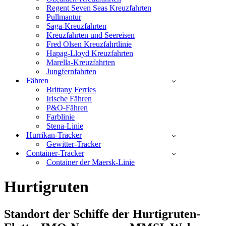
Regent Seven Seas Kreuzfahrten
Pullmantur
Saga-Kreuzfahrten
Kreuzfahrten und Seereisen
Fred Olsen Kreuzfahrtlinie
Hapag-Lloyd Kreuzfahrten
Marella-Kreuzfahrten
Jungfernfahrten
Fähren
Brittany Ferries
Irische Fähren
P&O-Fähren
Farblinie
Stena-Linie
Hurrikan-Tracker
Gewitter-Tracker
Container-Tracker
Container der Maersk-Linie
Hurtigruten
Standort der Schiffe der Hurtigruten-