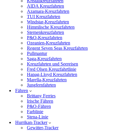
Kristallkreuzfahrten
AIDA Kreuzfahrten
Azamara-Kreuzfahrten
TUI Kreuzfahrten
Windstar-Kreuzfahrten
Himmlische Kreuzfahrten
Sternenkreuzfahrten
P&O-Kreuzfahrten
Ozeanien-Kreuzfahrten
Regent Seven Seas Kreuzfahrten
Pullmantur
Saga-Kreuzfahrten
Kreuzfahrten und Seereisen
Fred Olsen Kreuzfahrtlinie
Hapag-Lloyd Kreuzfahrten
Marella-Kreuzfahrten
Jungfernfahrten
Fähren
Brittany Ferries
Irische Fähren
P&O-Fähren
Farblinie
Stena-Linie
Hurrikan-Tracker
Gewitter-Tracker