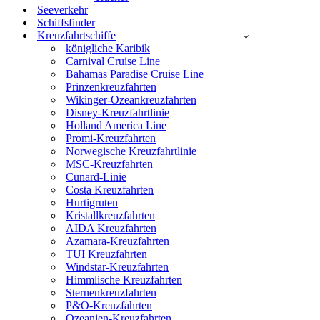
Seeverkehr
Schiffsfinder
Kreuzfahrtschiffe
königliche Karibik
Carnival Cruise Line
Bahamas Paradise Cruise Line
Prinzenkreuzfahrten
Wikinger-Ozeankreuzfahrten
Disney-Kreuzfahrtlinie
Holland America Line
Promi-Kreuzfahrten
Norwegische Kreuzfahrtlinie
MSC-Kreuzfahrten
Cunard-Linie
Costa Kreuzfahrten
Hurtigruten
Kristallkreuzfahrten
AIDA Kreuzfahrten
Azamara-Kreuzfahrten
TUI Kreuzfahrten
Windstar-Kreuzfahrten
Himmlische Kreuzfahrten
Sternenkreuzfahrten
P&O-Kreuzfahrten
Ozeanien-Kreuzfahrten