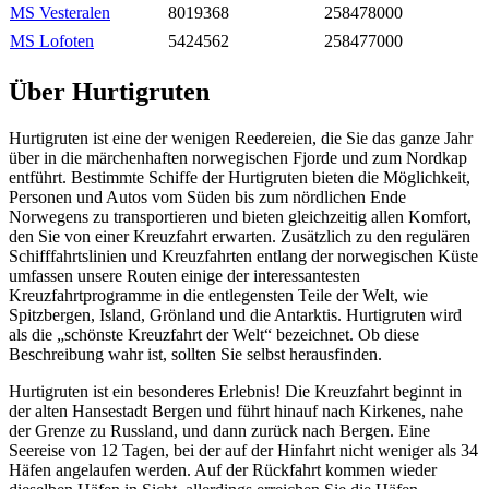
MS Vesteralen
8019368
258478000
MS Lofoten
5424562
258477000
Über Hurtigruten
Hurtigruten ist eine der wenigen Reedereien, die Sie das ganze Jahr
über in die märchenhaften norwegischen Fjorde und zum Nordkap
entführt. Bestimmte Schiffe der Hurtigruten bieten die Möglichkeit,
Personen und Autos vom Süden bis zum nördlichen Ende
Norwegens zu transportieren und bieten gleichzeitig allen Komfort,
den Sie von einer Kreuzfahrt erwarten. Zusätzlich zu den regulären
Schifffahrtslinien und Kreuzfahrten entlang der norwegischen Küste
umfassen unsere Routen einige der interessantesten
Kreuzfahrtprogramme in die entlegensten Teile der Welt, wie
Spitzbergen, Island, Grönland und die Antarktis. Hurtigruten wird
als die „schönste Kreuzfahrt der Welt“ bezeichnet. Ob diese
Beschreibung wahr ist, sollten Sie selbst herausfinden.
Hurtigruten ist ein besonderes Erlebnis! Die Kreuzfahrt beginnt in
der alten Hansestadt Bergen und führt hinauf nach Kirkenes, nahe
der Grenze zu Russland, und dann zurück nach Bergen. Eine
Seereise von 12 Tagen, bei der auf der Hinfahrt nicht weniger als 34
Häfen angelaufen werden. Auf der Rückfahrt kommen wieder