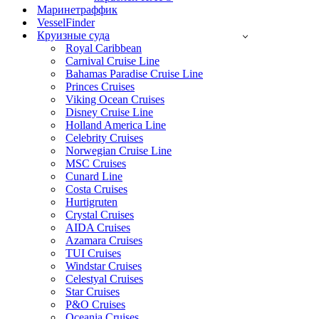
Маринетраффик
VesselFinder
Круизные суда
Royal Caribbean
Carnival Cruise Line
Bahamas Paradise Cruise Line
Princes Cruises
Viking Ocean Cruises
Disney Cruise Line
Holland America Line
Celebrity Cruises
Norwegian Cruise Line
MSC Cruises
Cunard Line
Costa Cruises
Hurtigruten
Crystal Cruises
AIDA Cruises
Azamara Cruises
TUI Cruises
Windstar Cruises
Celestyal Cruises
Star Cruises
P&O Cruises
Oceania Cruises