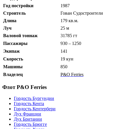
Год постройки
1987
Строитель
Гован Судостроители
Длина
179 кв.м.
Луч
25 м
Валовой тоннаж
31785 гт
Пассажиры
930 – 1250
Экипаж
141
Скорость
19 кун
Машины
850
Владелец
P&O Ferries
Флот P&O Ferries
Гордость Бургундии
Гордость Кента
Гордость Кентербери
Дух Франции
Дух Британии
Гордость Брюгге