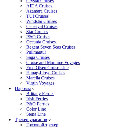
Crystal Cruises
AIDA Cruises
Azamara Cruises
TUI Cruises
Windstar Cruises
Celestyal Cruises
Star Cruises
P&O Cruises
Oceania Cruises
Regent Seven Seas Cruises
Pullmantur
Saga Cruises
Cruise and Maritime Voyages
Fred Olsen Cruise Line
Hapag-Lloyd Cruises
Marella Cruises
Virgin Voyages
Паромы
Brittany Ferries
Irish Ferries
P&O Ferries
Color Line
Stena Line
Трекер ураганов
Грозовой трекер