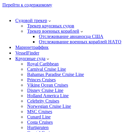
Перейти к содержимому
Судовой трекер
Трекер круизных судов
Трекер военных кораблей
Отслеживание авианосца США
Отслеживание военных кораблей НАТО
Маринетраффик
VesselFinder
Круизные суда
Royal Caribbean
Carnival Cruise Line
Bahamas Paradise Cruise Line
Princes Cruises
Viking Ocean Cruises
Disney Cruise Line
Holland America Line
Celebrity Cruises
Norwegian Cruise Line
MSC Cruises
Cunard Line
Costa Cruises
Hurtigruten