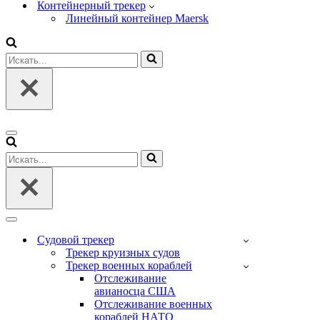
Контейнерный трекер
Линейный контейнер Maersk
Искать...
Меню
навигации
Искать...
Меню
навигации
Судовой трекер
Трекер круизных судов
Трекер военных кораблей
Отслеживание
авианосца США
Отслеживание военных
кораблей НАТО