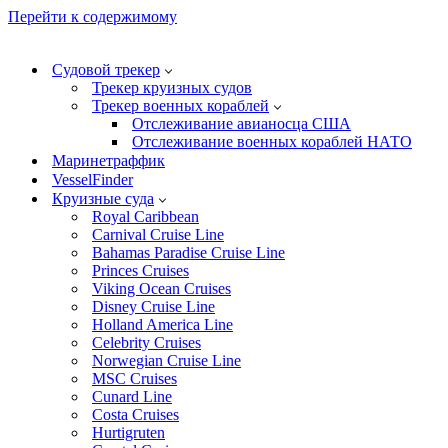
Перейти к содержимому
Судовой трекер
Трекер круизных судов
Трекер военных кораблей
Отслеживание авианосца США
Отслеживание военных кораблей НАТО
Маринетраффик
VesselFinder
Круизные суда
Royal Caribbean
Carnival Cruise Line
Bahamas Paradise Cruise Line
Princes Cruises
Viking Ocean Cruises
Disney Cruise Line
Holland America Line
Celebrity Cruises
Norwegian Cruise Line
MSC Cruises
Cunard Line
Costa Cruises
Hurtigruten