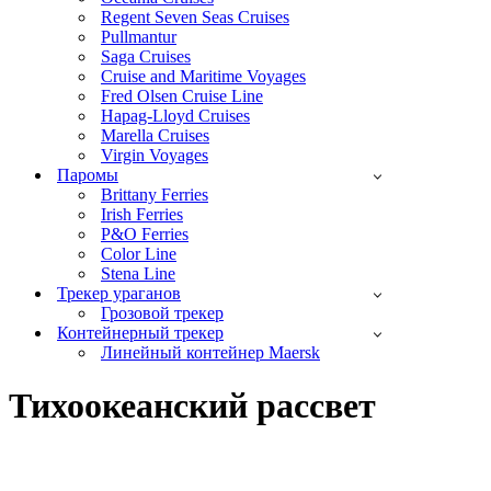
Regent Seven Seas Cruises
Pullmantur
Saga Cruises
Cruise and Maritime Voyages
Fred Olsen Cruise Line
Hapag-Lloyd Cruises
Marella Cruises
Virgin Voyages
Паромы
Brittany Ferries
Irish Ferries
P&O Ferries
Color Line
Stena Line
Трекер ураганов
Грозовой трекер
Контейнерный трекер
Линейный контейнер Maersk
Тихоокеанский рассвет