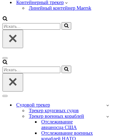
Контейнерный трекер
Линейный контейнер Maersk
Искать...
Меню
навигации
Искать...
Меню
навигации
Судовой трекер
Трекер круизных судов
Трекер военных кораблей
Отслеживание
авианосца США
Отслеживание военных
кораблей НАТО