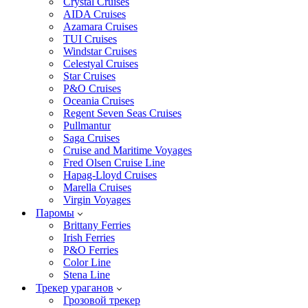
Crystal Cruises
AIDA Cruises
Azamara Cruises
TUI Cruises
Windstar Cruises
Celestyal Cruises
Star Cruises
P&O Cruises
Oceania Cruises
Regent Seven Seas Cruises
Pullmantur
Saga Cruises
Cruise and Maritime Voyages
Fred Olsen Cruise Line
Hapag-Lloyd Cruises
Marella Cruises
Virgin Voyages
Паромы
Brittany Ferries
Irish Ferries
P&O Ferries
Color Line
Stena Line
Трекер ураганов
Грозовой трекер