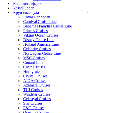
Маринетраффик
VesselFinder
Круизные суда
Royal Caribbean
Carnival Cruise Line
Bahamas Paradise Cruise Line
Princes Cruises
Viking Ocean Cruises
Disney Cruise Line
Holland America Line
Celebrity Cruises
Norwegian Cruise Line
MSC Cruises
Cunard Line
Costa Cruises
Hurtigruten
Crystal Cruises
AIDA Cruises
Azamara Cruises
TUI Cruises
Windstar Cruises
Celestyal Cruises
Star Cruises
P&O Cruises
Oceania Cruises