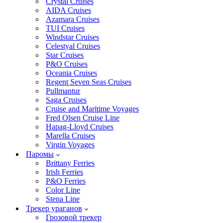
Crystal Cruises
AIDA Cruises
Azamara Cruises
TUI Cruises
Windstar Cruises
Celestyal Cruises
Star Cruises
P&O Cruises
Oceania Cruises
Regent Seven Seas Cruises
Pullmantur
Saga Cruises
Cruise and Maritime Voyages
Fred Olsen Cruise Line
Hapag-Lloyd Cruises
Marella Cruises
Virgin Voyages
Паромы
Brittany Ferries
Irish Ferries
P&O Ferries
Color Line
Stena Line
Трекер ураганов
Грозовой трекер