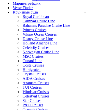
Маринетраффик
VesselFinder
Круизные суда
Royal Caribbean
Carnival Cruise Line
Bahamas Paradise Cruise Line
Princes Cruises
Viking Ocean Cruises
Disney Cruise Line
Holland America Line
Celebrity Cruises
Norwegian Cruise Line
MSC Cruises
Cunard Line
Costa Cruises
Hurtigruten
Crystal Cruises
AIDA Cruises
Azamara Cruises
TUI Cruises
Windstar Cruises
Celestyal Cruises
Star Cruises
P&O Cruises
Oceania Cruises