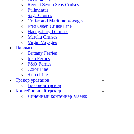
Regent Seven Seas Cruises
Pullmantur
Saga Cruises
Cruise and Maritime Voyages
Fred Olsen Cruise Line
Hapag-Lloyd Cruises
Marella Cruises
Virgin Voyages
Паромы
Brittany Ferries
Irish Ferries
P&O Ferries
Color Line
Stena Line
Трекер ураганов
Грозовой трекер
Контейнерный трекер
Линейный контейнер Maersk