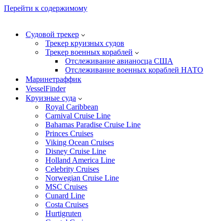
Перейти к содержимому
Судовой трекер
Трекер круизных судов
Трекер военных кораблей
Отслеживание авианосца США
Отслеживание военных кораблей НАТО
Маринетраффик
VesselFinder
Круизные суда
Royal Caribbean
Carnival Cruise Line
Bahamas Paradise Cruise Line
Princes Cruises
Viking Ocean Cruises
Disney Cruise Line
Holland America Line
Celebrity Cruises
Norwegian Cruise Line
MSC Cruises
Cunard Line
Costa Cruises
Hurtigruten