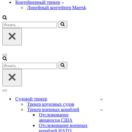
Контейнерный трекер
Линейный контейнер Maersk
Искать...
Меню
навигации
Искать...
Меню
навигации
Судовой трекер
Трекер круизных судов
Трекер военных кораблей
Отслеживание
авианосца США
Отслеживание военных
кораблей НАТО