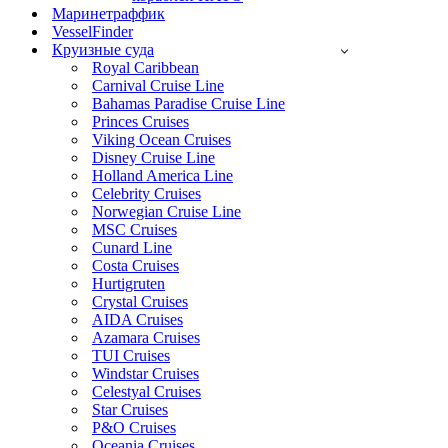
Маринетраффик
VesselFinder
Круизные суда
Royal Caribbean
Carnival Cruise Line
Bahamas Paradise Cruise Line
Princes Cruises
Viking Ocean Cruises
Disney Cruise Line
Holland America Line
Celebrity Cruises
Norwegian Cruise Line
MSC Cruises
Cunard Line
Costa Cruises
Hurtigruten
Crystal Cruises
AIDA Cruises
Azamara Cruises
TUI Cruises
Windstar Cruises
Celestyal Cruises
Star Cruises
P&O Cruises
Oceania Cruises