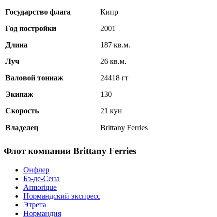
Государство флага
Кипр
Год постройки
2001
Длина
187 кв.м.
Луч
26 кв.м.
Валовой тоннаж
24418 гт
Экипаж
130
Скорость
21 кун
Владелец
Brittany Ferries
Флот компании Brittany Ferries
Онфлер
Бэ-де-Сена
Armorique
Нормандский экспресс
Этрета
Нормандия