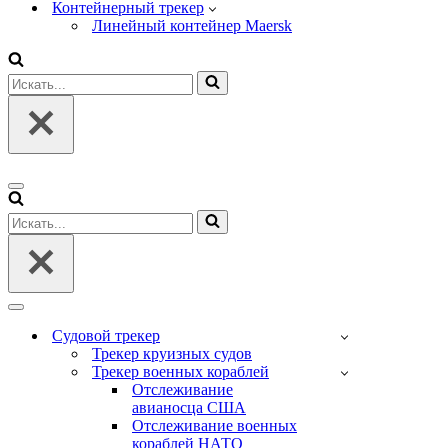
Контейнерный трекер
Линейный контейнер Maersk
Искать...
Меню
навигации
Искать...
Меню
навигации
Судовой трекер
Трекер круизных судов
Трекер военных кораблей
Отслеживание
авианосца США
Отслеживание военных
кораблей НАТО