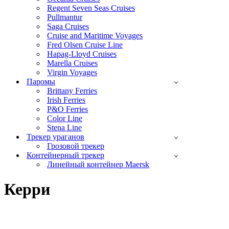
Regent Seven Seas Cruises
Pullmantur
Saga Cruises
Cruise and Maritime Voyages
Fred Olsen Cruise Line
Hapag-Lloyd Cruises
Marella Cruises
Virgin Voyages
Паромы
Brittany Ferries
Irish Ferries
P&O Ferries
Color Line
Stena Line
Трекер ураганов
Грозовой трекер
Контейнерный трекер
Линейный контейнер Maersk
Керри