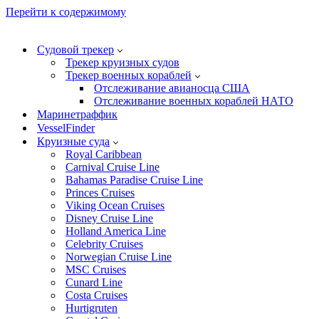
Перейти к содержимому
Судовой трекер
Трекер круизных судов
Трекер военных кораблей
Отслеживание авианосца США
Отслеживание военных кораблей НАТО
Маринетраффик
VesselFinder
Круизные суда
Royal Caribbean
Carnival Cruise Line
Bahamas Paradise Cruise Line
Princes Cruises
Viking Ocean Cruises
Disney Cruise Line
Holland America Line
Celebrity Cruises
Norwegian Cruise Line
MSC Cruises
Cunard Line
Costa Cruises
Hurtigruten