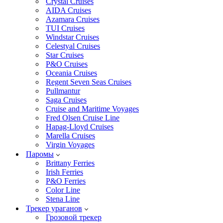
Crystal Cruises
AIDA Cruises
Azamara Cruises
TUI Cruises
Windstar Cruises
Celestyal Cruises
Star Cruises
P&O Cruises
Oceania Cruises
Regent Seven Seas Cruises
Pullmantur
Saga Cruises
Cruise and Maritime Voyages
Fred Olsen Cruise Line
Hapag-Lloyd Cruises
Marella Cruises
Virgin Voyages
Паромы
Brittany Ferries
Irish Ferries
P&O Ferries
Color Line
Stena Line
Трекер ураганов
Грозовой трекер