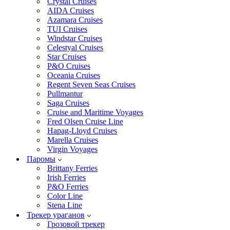
Crystal Cruises
AIDA Cruises
Azamara Cruises
TUI Cruises
Windstar Cruises
Celestyal Cruises
Star Cruises
P&O Cruises
Oceania Cruises
Regent Seven Seas Cruises
Pullmantur
Saga Cruises
Cruise and Maritime Voyages
Fred Olsen Cruise Line
Hapag-Lloyd Cruises
Marella Cruises
Virgin Voyages
Паромы
Brittany Ferries
Irish Ferries
P&O Ferries
Color Line
Stena Line
Трекер ураганов
Грозовой трекер