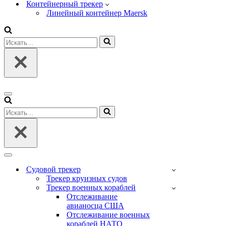
Контейнерный трекер
Линейный контейнер Maersk
Искать...
Меню
навигации
Искать...
Меню
навигации
Судовой трекер
Трекер круизных судов
Трекер военных кораблей
Отслеживание
авианосца США
Отслеживание военных
кораблей НАТО