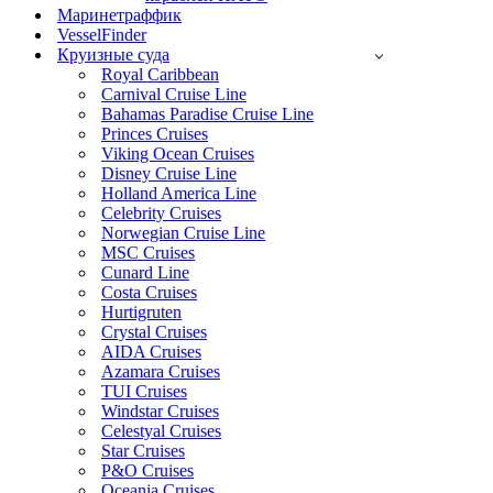
Маринетраффик
VesselFinder
Круизные суда
Royal Caribbean
Carnival Cruise Line
Bahamas Paradise Cruise Line
Princes Cruises
Viking Ocean Cruises
Disney Cruise Line
Holland America Line
Celebrity Cruises
Norwegian Cruise Line
MSC Cruises
Cunard Line
Costa Cruises
Hurtigruten
Crystal Cruises
AIDA Cruises
Azamara Cruises
TUI Cruises
Windstar Cruises
Celestyal Cruises
Star Cruises
P&O Cruises
Oceania Cruises