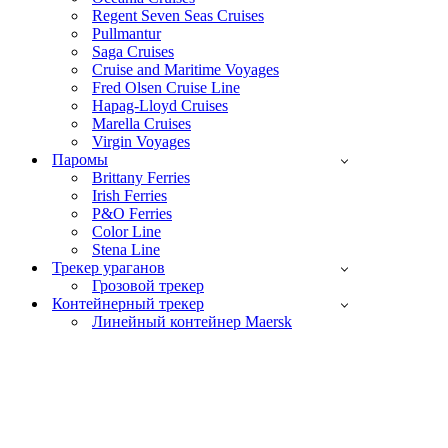
Regent Seven Seas Cruises
Pullmantur
Saga Cruises
Cruise and Maritime Voyages
Fred Olsen Cruise Line
Hapag-Lloyd Cruises
Marella Cruises
Virgin Voyages
Паромы
Brittany Ferries
Irish Ferries
P&O Ferries
Color Line
Stena Line
Трекер ураганов
Грозовой трекер
Контейнерный трекер
Линейный контейнер Maersk