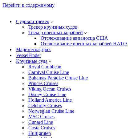
Перейти к содержимому
Судовой трекер
Трекер круизных судов
Трекер военных кораблей
Отслеживание авианосца США
Отслеживание военных кораблей НАТО
Маринетраффик
VesselFinder
Круизные суда
Royal Caribbean
Carnival Cruise Line
Bahamas Paradise Cruise Line
Princes Cruises
Viking Ocean Cruises
Disney Cruise Line
Holland America Line
Celebrity Cruises
Norwegian Cruise Line
MSC Cruises
Cunard Line
Costa Cruises
Hurtigruten