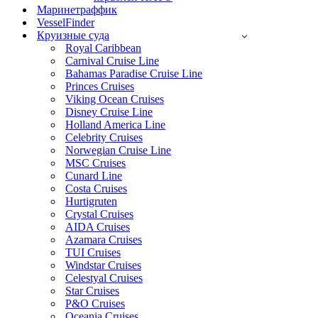
Маринетраффик
VesselFinder
Круизные суда
Royal Caribbean
Carnival Cruise Line
Bahamas Paradise Cruise Line
Princes Cruises
Viking Ocean Cruises
Disney Cruise Line
Holland America Line
Celebrity Cruises
Norwegian Cruise Line
MSC Cruises
Cunard Line
Costa Cruises
Hurtigruten
Crystal Cruises
AIDA Cruises
Azamara Cruises
TUI Cruises
Windstar Cruises
Celestyal Cruises
Star Cruises
P&O Cruises
Oceania Cruises