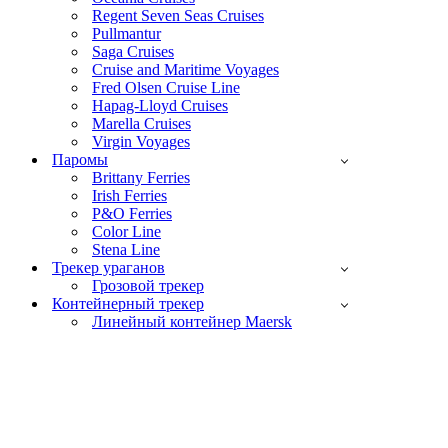
Regent Seven Seas Cruises
Pullmantur
Saga Cruises
Cruise and Maritime Voyages
Fred Olsen Cruise Line
Hapag-Lloyd Cruises
Marella Cruises
Virgin Voyages
Паромы
Brittany Ferries
Irish Ferries
P&O Ferries
Color Line
Stena Line
Трекер ураганов
Грозовой трекер
Контейнерный трекер
Линейный контейнер Maersk