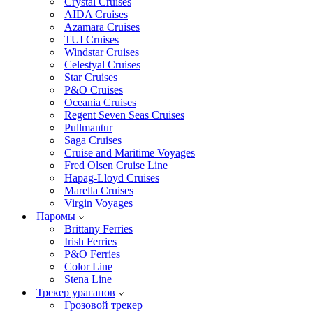
Crystal Cruises
AIDA Cruises
Azamara Cruises
TUI Cruises
Windstar Cruises
Celestyal Cruises
Star Cruises
P&O Cruises
Oceania Cruises
Regent Seven Seas Cruises
Pullmantur
Saga Cruises
Cruise and Maritime Voyages
Fred Olsen Cruise Line
Hapag-Lloyd Cruises
Marella Cruises
Virgin Voyages
Паромы
Brittany Ferries
Irish Ferries
P&O Ferries
Color Line
Stena Line
Трекер ураганов
Грозовой трекер