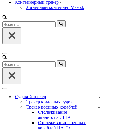
Контейнерный трекер
Линейный контейнер Maersk
Искать...
Меню
навигации
Искать...
Меню
навигации
Судовой трекер
Трекер круизных судов
Трекер военных кораблей
Отслеживание
авианосца США
Отслеживание военных
кораблей НАТО