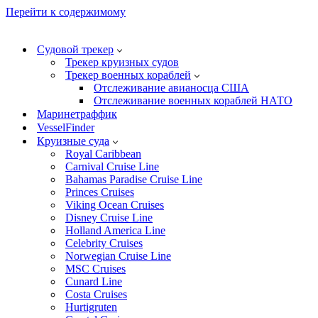
Перейти к содержимому
Судовой трекер
Трекер круизных судов
Трекер военных кораблей
Отслеживание авианосца США
Отслеживание военных кораблей НАТО
Маринетраффик
VesselFinder
Круизные суда
Royal Caribbean
Carnival Cruise Line
Bahamas Paradise Cruise Line
Princes Cruises
Viking Ocean Cruises
Disney Cruise Line
Holland America Line
Celebrity Cruises
Norwegian Cruise Line
MSC Cruises
Cunard Line
Costa Cruises
Hurtigruten