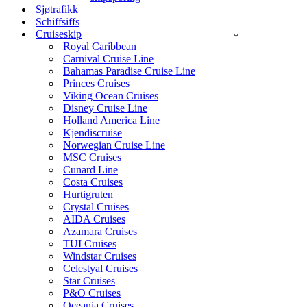
Sjøtrafikk
Schiffsiffs
Cruiseskip
Royal Caribbean
Carnival Cruise Line
Bahamas Paradise Cruise Line
Princes Cruises
Viking Ocean Cruises
Disney Cruise Line
Holland America Line
Kjendiscruise
Norwegian Cruise Line
MSC Cruises
Cunard Line
Costa Cruises
Hurtigruten
Crystal Cruises
AIDA Cruises
Azamara Cruises
TUI Cruises
Windstar Cruises
Celestyal Cruises
Star Cruises
P&O Cruises
Oceania Cruises