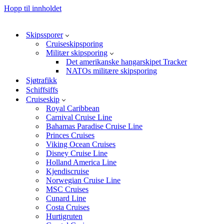
Hopp til innholdet
Skipssporer
Cruiseskipsporing
Militær skipsporing
Det amerikanske hangarskipet Tracker
NATOs militære skipsporing
Sjøtrafikk
Schiffsiffs
Cruiseskip
Royal Caribbean
Carnival Cruise Line
Bahamas Paradise Cruise Line
Princes Cruises
Viking Ocean Cruises
Disney Cruise Line
Holland America Line
Kjendiscruise
Norwegian Cruise Line
MSC Cruises
Cunard Line
Costa Cruises
Hurtigruten