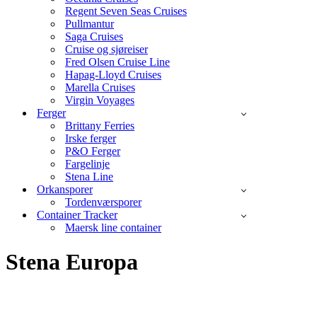
Regent Seven Seas Cruises
Pullmantur
Saga Cruises
Cruise og sjøreiser
Fred Olsen Cruise Line
Hapag-Lloyd Cruises
Marella Cruises
Virgin Voyages
Ferger
Brittany Ferries
Irske ferger
P&O Ferger
Fargelinje
Stena Line
Orkansporer
Tordenværsporer
Container Tracker
Maersk line container
Stena Europa