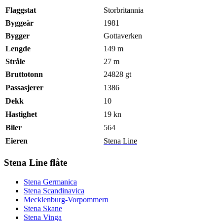
Flaggstat
Storbritannia
Byggeår
1981
Bygger
Gottaverken
Lengde
149 m
Stråle
27 m
Bruttotonn
24828 gt
Passasjerer
1386
Dekk
10
Hastighet
19 kn
Biler
564
Eieren
Stena Line
Stena Line flåte
Stena Germanica
Stena Scandinavica
Mecklenburg-Vorpommern
Stena Skane
Stena Vinga