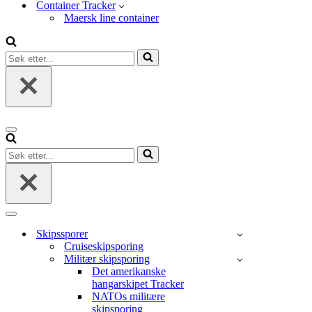
Container Tracker
Maersk line container
Søk
etter...
Navigasjonsmeny
Søk
etter...
Navigasjonsmeny
Skipssporer
Cruiseskipsporing
Militær skipsporing
Det amerikanske
hangarskipet Tracker
NATOs militære
skipsporing