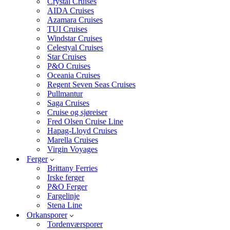
Crystal Cruises
AIDA Cruises
Azamara Cruises
TUI Cruises
Windstar Cruises
Celestyal Cruises
Star Cruises
P&O Cruises
Oceania Cruises
Regent Seven Seas Cruises
Pullmantur
Saga Cruises
Cruise og sjøreiser
Fred Olsen Cruise Line
Hapag-Lloyd Cruises
Marella Cruises
Virgin Voyages
Ferger
Brittany Ferries
Irske ferger
P&O Ferger
Fargelinje
Stena Line
Orkansporer
Tordenværsporer