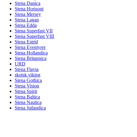
Stena Danica
Stena Horisont
Stena Mersey
Stena Lagan
Stena Edda
Stena Superfast VII
Stena Superfast VIII
Stena Estrid
Stena Eventyrer
Stena Hollandica
Stena Britannica
URD
Stena Flavia
skotsk viking
Stena Gothica
Stena Vision
Stena Spirit
Stena Baltica
Stena Nautica
Stena Jutlandica