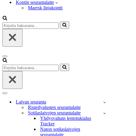
Kontin seurantalaite
Maersk linjakontti
Kirjoita
hakusana...
Valikko
Kirjoita
hakusana...
Valikko
Laivan seuranta
Risteilyalusten seurantalaite
Sotilaslaivojen seurantalaite
Yhdysvaltain lentotukialus
Tracker
Naton sotilaslaivojen
seurantalaite