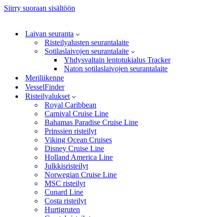
Siirry suoraan sisältöön
Laivan seuranta
Risteilyalusten seurantalaite
Sotilaslaivojen seurantalaite
Yhdysvaltain lentotukialus Tracker
Naton sotilaslaivojen seurantalaite
Meriliikenne
VesselFinder
Risteilyalukset
Royal Caribbean
Carnival Cruise Line
Bahamas Paradise Cruise Line
Prinssien risteilyt
Viking Ocean Cruises
Disney Cruise Line
Holland America Line
Julkkisristeilyt
Norwegian Cruise Line
MSC risteilyt
Cunard Line
Costa risteilyt
Hurtigruten