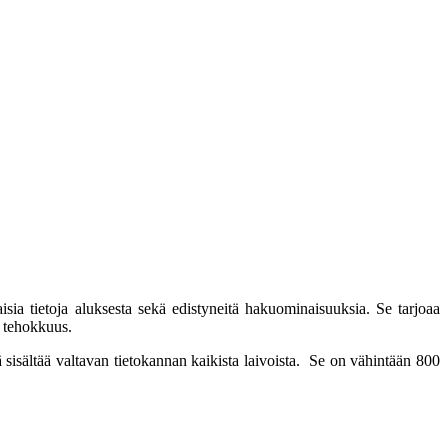
kaisia tietoja aluksesta sekä edistyneitä hakuominaisuuksia. Se tarjoaa
en tehokkuus.
isältää valtavan tietokannan kaikista laivoista.
Se on vähintään 800