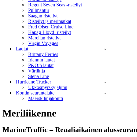
Regent Seven Seas -risteilyt
Pullmantur
Saagan risteilyt
Risteilyt ja merimatkat
Fred Olsen Cruise Line
Hapag-Lloyd -risteilyt
Marellan risteilyt
Virgin Voyages
Lautat
Brittany Ferries
Irlannin lautat
P&O:n lautat
Värilinja
Stena Line
Hurricane Tracker
Ukkosmyrskyjäljitin
Kontin seurantalaite
Maersk linjakontti
Meriliikenne
MarineTraffic – Reaaliaikainen alusseuran