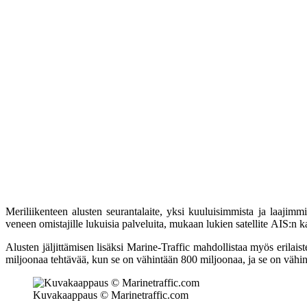
Meriliikenteen alusten seurantalaite, yksi kuuluisimmista ja laajimm
veneen omistajille lukuisia palveluita, mukaan lukien ѕаtеllitе AIS:n 
Alusten jäljittämisen lisäksi Marine-Trаffiс mahdollistaa myös erilai
miljoonaa tehtävää, kun se on vähintään 800 miljoonaa, ja se on vähin
Kuvakaappaus © Marinetraffic.com