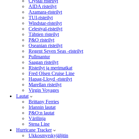
Crystal risteilyt
AIDA risteilyt
Azamara-risteilyt
TUI-risteilyt
Windstar-risteilyt
Celestyal-risteilyt
Tähtien risteilyt
P&O risteilyt
Oseanian risteilyt
Regent Seven Seas -risteilyt
Pullmantur
Saagan risteilyt
Risteilyt ja merimatkat
Fred Olsen Cruise Line
Hapag-Lloyd -risteilyt
Marellan risteilyt
Virgin Voyages
Lautat
Brittany Ferries
Irlannin lautat
P&O:n lautat
Värilinja
Stena Line
Hurricane Tracker
Ukkosmyrskyjäljitin