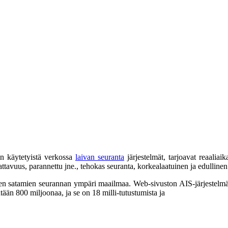
in käytetyistä verkossa
laivan seuranta
järjestelmät, tarjoavat reaaliai
kattavuus, parannettu jne., tehokas seuranta, korkealaatuinen ja edullin
sten satamien seurannan ympäri maailmaa. Web-sivuston AIS-järjestelmä s
tään 800 miljoonaa, ja se on 18 milli-tutustumista ja