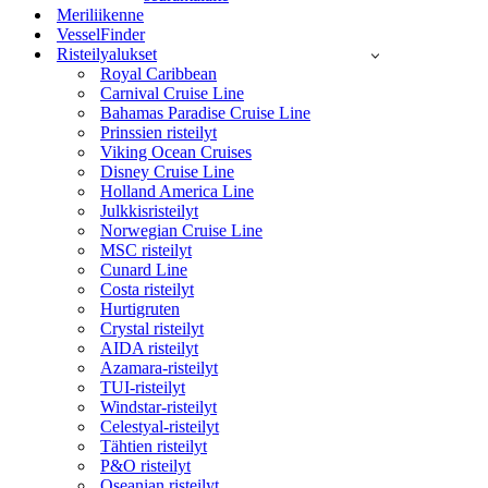
Meriliikenne
VesselFinder
Risteilyalukset
Royal Caribbean
Carnival Cruise Line
Bahamas Paradise Cruise Line
Prinssien risteilyt
Viking Ocean Cruises
Disney Cruise Line
Holland America Line
Julkkisristeilyt
Norwegian Cruise Line
MSC risteilyt
Cunard Line
Costa risteilyt
Hurtigruten
Crystal risteilyt
AIDA risteilyt
Azamara-risteilyt
TUI-risteilyt
Windstar-risteilyt
Celestyal-risteilyt
Tähtien risteilyt
P&O risteilyt
Oseanian risteilyt