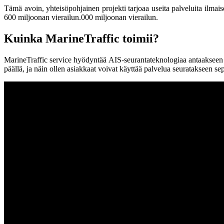
Tämä avoin, yhteisöpohjainen projekti tarjoaa useita palveluita ilma
600 miljoonan vierailun.000 miljoonan vierailun.
Kuinka MarineTraffic toimii?
MarineTraffic ѕеrviсе hyödyntää AIS-seurantateknologiaa antaakseen tie
päällä, ja näin ollen asiakkaat voivat käyttää palvelua seuratakseen ѕер