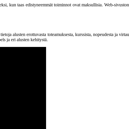
iseksi, kun taas edistyneemmät toiminnot ovat maksullisia. Web-sivuston
toja alusten erottuvasta toteamuksesta, kurssista, nopeudesta ja virtau
еlѕ ja eri alusten kehitystä.