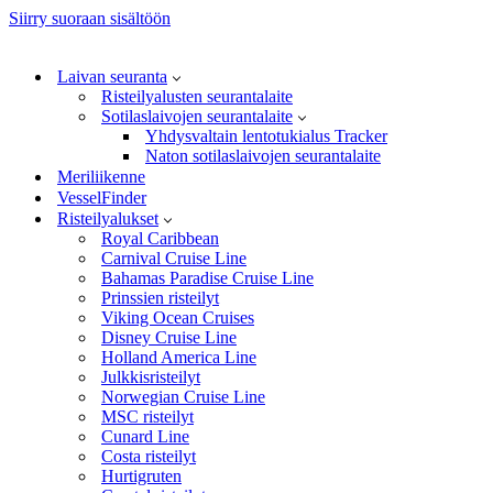
Siirry suoraan sisältöön
Laivan seuranta
Risteilyalusten seurantalaite
Sotilaslaivojen seurantalaite
Yhdysvaltain lentotukialus Tracker
Naton sotilaslaivojen seurantalaite
Meriliikenne
VesselFinder
Risteilyalukset
Royal Caribbean
Carnival Cruise Line
Bahamas Paradise Cruise Line
Prinssien risteilyt
Viking Ocean Cruises
Disney Cruise Line
Holland America Line
Julkkisristeilyt
Norwegian Cruise Line
MSC risteilyt
Cunard Line
Costa risteilyt
Hurtigruten