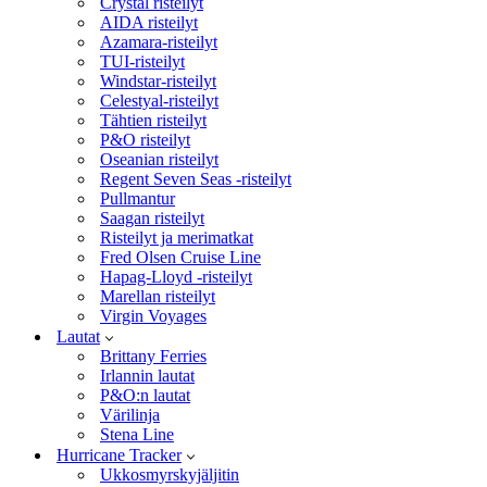
Crystal risteilyt
AIDA risteilyt
Azamara-risteilyt
TUI-risteilyt
Windstar-risteilyt
Celestyal-risteilyt
Tähtien risteilyt
P&O risteilyt
Oseanian risteilyt
Regent Seven Seas -risteilyt
Pullmantur
Saagan risteilyt
Risteilyt ja merimatkat
Fred Olsen Cruise Line
Hapag-Lloyd -risteilyt
Marellan risteilyt
Virgin Voyages
Lautat
Brittany Ferries
Irlannin lautat
P&O:n lautat
Värilinja
Stena Line
Hurricane Tracker
Ukkosmyrskyjäljitin