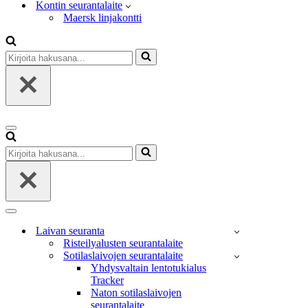
Kontin seurantalaite
Maersk linjakontti
Kirjoita
hakusana...
Valikko
Kirjoita
hakusana...
Valikko
Laivan seuranta
Risteilyalusten seurantalaite
Sotilaslaivojen seurantalaite
Yhdysvaltain lentotukialus
Tracker
Naton sotilaslaivojen
seurantalaite