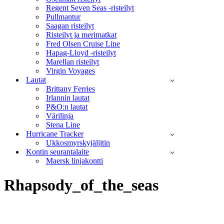
Regent Seven Seas -risteilyt
Pullmantur
Saagan risteilyt
Risteilyt ja merimatkat
Fred Olsen Cruise Line
Hapag-Lloyd -risteilyt
Marellan risteilyt
Virgin Voyages
Lautat
Brittany Ferries
Irlannin lautat
P&O:n lautat
Värilinja
Stena Line
Hurricane Tracker
Ukkosmyrskyjäljitin
Kontin seurantalaite
Maersk linjakontti
Rhapsody_of_the_seas