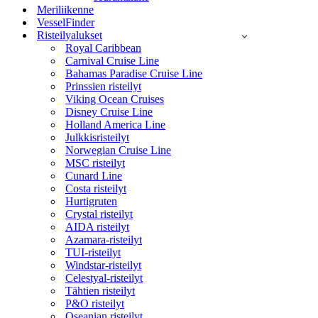
Meriliikenne
VesselFinder
Risteilyalukset
Royal Caribbean
Carnival Cruise Line
Bahamas Paradise Cruise Line
Prinssien risteilyt
Viking Ocean Cruises
Disney Cruise Line
Holland America Line
Julkkisristeilyt
Norwegian Cruise Line
MSC risteilyt
Cunard Line
Costa risteilyt
Hurtigruten
Crystal risteilyt
AIDA risteilyt
Azamara-risteilyt
TUI-risteilyt
Windstar-risteilyt
Celestyal-risteilyt
Tähtien risteilyt
P&O risteilyt
Oseanian risteilyt