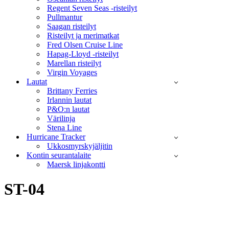
Regent Seven Seas -risteilyt
Pullmantur
Saagan risteilyt
Risteilyt ja merimatkat
Fred Olsen Cruise Line
Hapag-Lloyd -risteilyt
Marellan risteilyt
Virgin Voyages
Lautat
Brittany Ferries
Irlannin lautat
P&O:n lautat
Värilinja
Stena Line
Hurricane Tracker
Ukkosmyrskyjäljitin
Kontin seurantalaite
Maersk linjakontti
ST-04