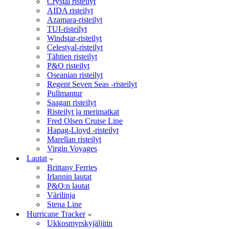
Crystal risteilyt
AIDA risteilyt
Azamara-risteilyt
TUI-risteilyt
Windstar-risteilyt
Celestyal-risteilyt
Tähtien risteilyt
P&O risteilyt
Oseanian risteilyt
Regent Seven Seas -risteilyt
Pullmantur
Saagan risteilyt
Risteilyt ja merimatkat
Fred Olsen Cruise Line
Hapag-Lloyd -risteilyt
Marellan risteilyt
Virgin Voyages
Lautat
Brittany Ferries
Irlannin lautat
P&O:n lautat
Värilinja
Stena Line
Hurricane Tracker
Ukkosmyrskyjäljitin