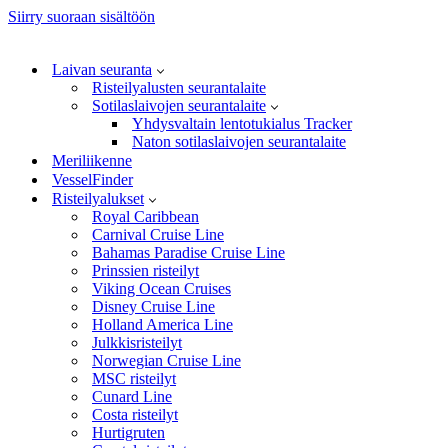
Siirry suoraan sisältöön
Laivan seuranta
Risteilyalusten seurantalaite
Sotilaslaivojen seurantalaite
Yhdysvaltain lentotukialus Tracker
Naton sotilaslaivojen seurantalaite
Meriliikenne
VesselFinder
Risteilyalukset
Royal Caribbean
Carnival Cruise Line
Bahamas Paradise Cruise Line
Prinssien risteilyt
Viking Ocean Cruises
Disney Cruise Line
Holland America Line
Julkkisristeilyt
Norwegian Cruise Line
MSC risteilyt
Cunard Line
Costa risteilyt
Hurtigruten