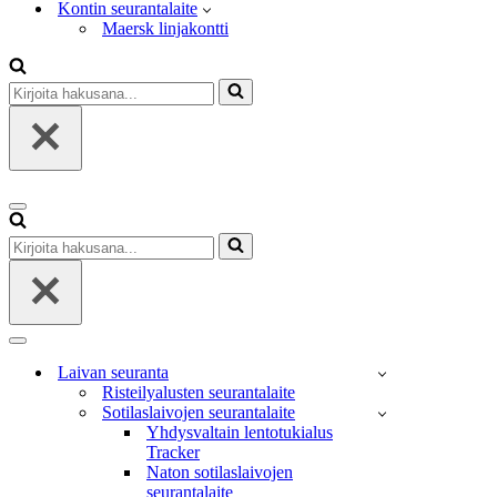
Kontin seurantalaite
Maersk linjakontti
Kirjoita
hakusana...
Valikko
Kirjoita
hakusana...
Valikko
Laivan seuranta
Risteilyalusten seurantalaite
Sotilaslaivojen seurantalaite
Yhdysvaltain lentotukialus
Tracker
Naton sotilaslaivojen
seurantalaite