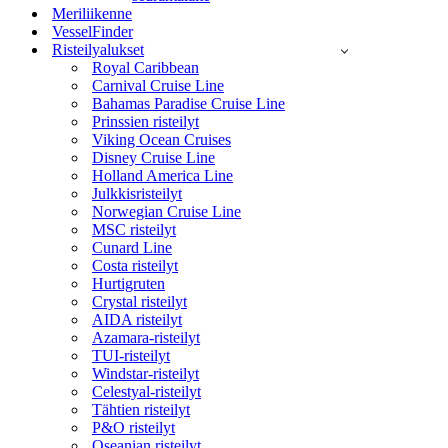
Meriliikenne
VesselFinder
Risteilyalukset
Royal Caribbean
Carnival Cruise Line
Bahamas Paradise Cruise Line
Prinssien risteilyt
Viking Ocean Cruises
Disney Cruise Line
Holland America Line
Julkkisristeilyt
Norwegian Cruise Line
MSC risteilyt
Cunard Line
Costa risteilyt
Hurtigruten
Crystal risteilyt
AIDA risteilyt
Azamara-risteilyt
TUI-risteilyt
Windstar-risteilyt
Celestyal-risteilyt
Tähtien risteilyt
P&O risteilyt
Oseanian risteilyt