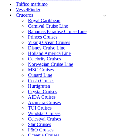
Tráfico marítimo
VesselFinder
Cruceros
Royal Caribbean
Carnival Cruise Line
Bahamas Paradise Cruise Line
Princes Cruises
Viking Ocean Cruises
Disney Cruise Line
Holland America Line
Celebrity Cruises
Norwegian Cruise Line
MSC Cruises
Cunard Line
Costa Cruises
Hurtigruten
Crystal Cruises
AIDA Cruises
Azamara Cruises
TUI Cruises
Windstar Cruises
Celestyal Cruises
Star Cruises
P&O Cruises
Oceania Cruises