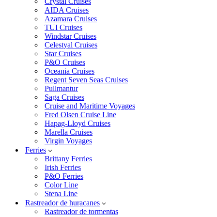
Crystal Cruises
AIDA Cruises
Azamara Cruises
TUI Cruises
Windstar Cruises
Celestyal Cruises
Star Cruises
P&O Cruises
Oceania Cruises
Regent Seven Seas Cruises
Pullmantur
Saga Cruises
Cruise and Maritime Voyages
Fred Olsen Cruise Line
Hapag-Lloyd Cruises
Marella Cruises
Virgin Voyages
Ferries
Brittany Ferries
Irish Ferries
P&O Ferries
Color Line
Stena Line
Rastreador de huracanes
Rastreador de tormentas