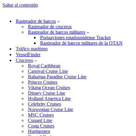
Saltar al contenido
Rastreador de barcos
Rastreador de cruceros
Rastreador de barcos militares
Portaaviones estadounidense Tracker
Rastreador de barcos militares de la OTAN
Tráfico marítimo
VesselFinder
Cruceros
Royal Caribbean
Carnival Cruise Line
Bahamas Paradise Cruise Line
Princes Cruises
Viking Ocean Cruises
Disney Cruise Line
Holland America Line
Celebrity Cruises
Norwegian Cruise Line
MSC Cruises
Cunard Line
Costa Cruises
Hurtigruten