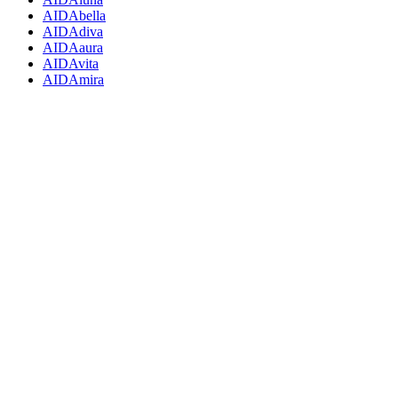
AIDAbella
AIDAdiva
AIDAaura
AIDAvita
AIDAmira