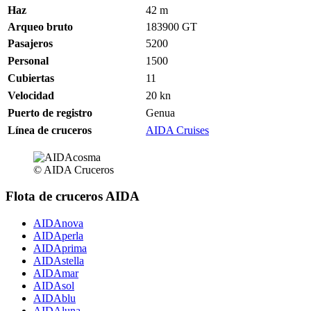
Haz
42 m
Arqueo bruto
183900 GT
Pasajeros
5200
Personal
1500
Cubiertas
11
Velocidad
20
kn
Puerto de registro
Genua
Línea de cruceros
AIDA Cruises
© AIDA Cruceros
Flota de cruceros AIDA
AIDAnova
AIDAperla
AIDAprima
AIDAstella
AIDAmar
AIDAsol
AIDAblu
AIDAluna