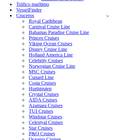
Tráfico marítimo
VesselFinder
Cruceros
Royal Caribbean
Carnival Cruise Line
Bahamas Paradise Cruise Line
Princes Cruises
Viking Ocean Cruises
Disney Cruise Line
Holland America Line
Celebrity Cruises
Norwegian Cruise Line
MSC Cruises
Cunard Line
Costa Cruises
Hurtigruten
Crystal Cruises
AIDA Cruises
Azamara Cruises
TUI Cruises
Windstar Cruises
Celestyal Cruises
Star Cruises
P&O Cruises
Oceania Cruises