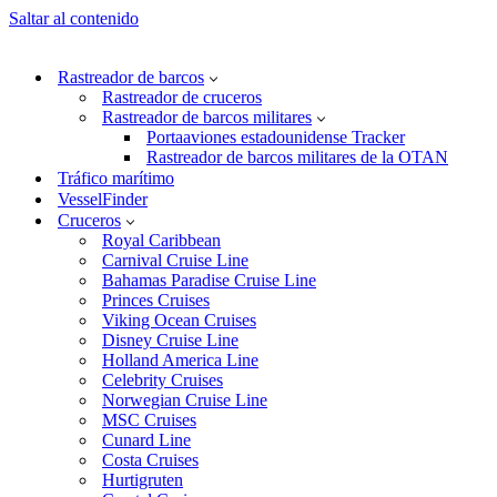
Saltar al contenido
Rastreador de barcos
Rastreador de cruceros
Rastreador de barcos militares
Portaaviones estadounidense Tracker
Rastreador de barcos militares de la OTAN
Tráfico marítimo
VesselFinder
Cruceros
Royal Caribbean
Carnival Cruise Line
Bahamas Paradise Cruise Line
Princes Cruises
Viking Ocean Cruises
Disney Cruise Line
Holland America Line
Celebrity Cruises
Norwegian Cruise Line
MSC Cruises
Cunard Line
Costa Cruises
Hurtigruten