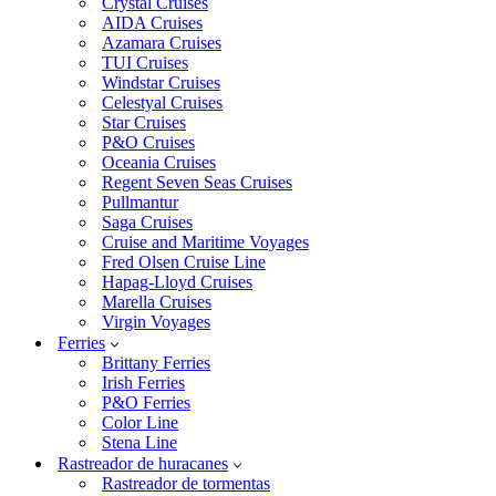
Crystal Cruises
AIDA Cruises
Azamara Cruises
TUI Cruises
Windstar Cruises
Celestyal Cruises
Star Cruises
P&O Cruises
Oceania Cruises
Regent Seven Seas Cruises
Pullmantur
Saga Cruises
Cruise and Maritime Voyages
Fred Olsen Cruise Line
Hapag-Lloyd Cruises
Marella Cruises
Virgin Voyages
Ferries
Brittany Ferries
Irish Ferries
P&O Ferries
Color Line
Stena Line
Rastreador de huracanes
Rastreador de tormentas