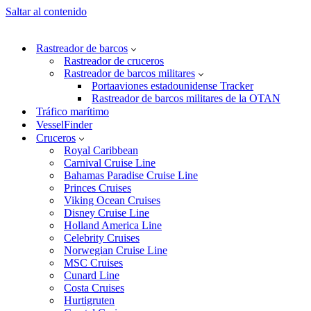
Saltar al contenido
Rastreador de barcos
Rastreador de cruceros
Rastreador de barcos militares
Portaaviones estadounidense Tracker
Rastreador de barcos militares de la OTAN
Tráfico marítimo
VesselFinder
Cruceros
Royal Caribbean
Carnival Cruise Line
Bahamas Paradise Cruise Line
Princes Cruises
Viking Ocean Cruises
Disney Cruise Line
Holland America Line
Celebrity Cruises
Norwegian Cruise Line
MSC Cruises
Cunard Line
Costa Cruises
Hurtigruten