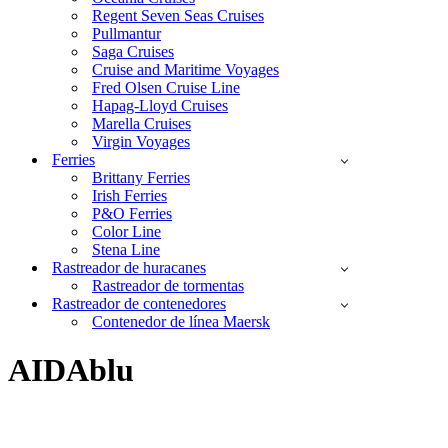
Regent Seven Seas Cruises
Pullmantur
Saga Cruises
Cruise and Maritime Voyages
Fred Olsen Cruise Line
Hapag-Lloyd Cruises
Marella Cruises
Virgin Voyages
Ferries
Brittany Ferries
Irish Ferries
P&O Ferries
Color Line
Stena Line
Rastreador de huracanes
Rastreador de tormentas
Rastreador de contenedores
Contenedor de línea Maersk
AIDAblu