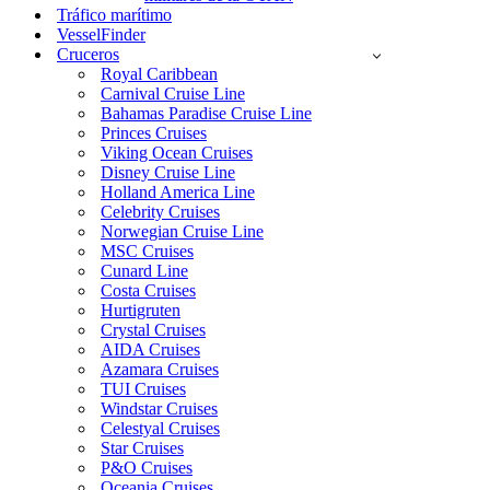
Tráfico marítimo
VesselFinder
Cruceros
Royal Caribbean
Carnival Cruise Line
Bahamas Paradise Cruise Line
Princes Cruises
Viking Ocean Cruises
Disney Cruise Line
Holland America Line
Celebrity Cruises
Norwegian Cruise Line
MSC Cruises
Cunard Line
Costa Cruises
Hurtigruten
Crystal Cruises
AIDA Cruises
Azamara Cruises
TUI Cruises
Windstar Cruises
Celestyal Cruises
Star Cruises
P&O Cruises
Oceania Cruises