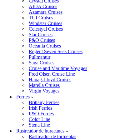
Crystal Cruises
AIDA Cruises
Azamara Cruises
TUI Cruises
Windstar Cruises
Celestyal Cruises
Star Cruises
P&O Cruises
Oceania Cruises
Regent Seven Seas Cruises
Pullmantur
Saga Cruises
Cruise and Maritime Voyages
Fred Olsen Cruise Line
Hapag-Lloyd Cruises
Marella Cruises
Virgin Voyages
Ferries
Brittany Ferries
Irish Ferries
P&O Ferries
Color Line
Stena Line
Rastreador de huracanes
Rastreador de tormentas