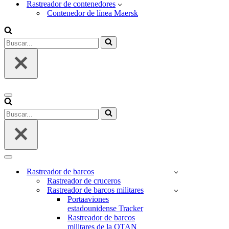
Rastreador de contenedores
Contenedor de línea Maersk
Buscar...
Menú
de
Buscar...
navegación
Menú
de
Rastreador de barcos
navegación
Rastreador de cruceros
Rastreador de barcos militares
Portaaviones
estadounidense Tracker
Rastreador de barcos
militares de la OTAN