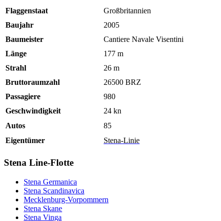
Flaggenstaat
Großbritannien
Baujahr
2005
Baumeister
Cantiere Navale Visentini
Länge
177 m
Strahl
26 m
Bruttoraumzahl
26500 BRZ
Passagiere
980
Geschwindigkeit
24 kn
Autos
85
Eigentümer
Stena-Linie
Stena Line-Flotte
Stena Germanica
Stena Scandinavica
Mecklenburg-Vorpommern
Stena Skane
Stena Vinga