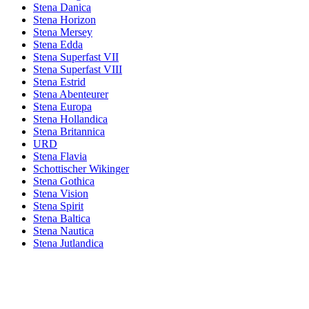
Stena Danica
Stena Horizon
Stena Mersey
Stena Edda
Stena Superfast VII
Stena Superfast VIII
Stena Estrid
Stena Abenteurer
Stena Europa
Stena Hollandica
Stena Britannica
URD
Stena Flavia
Schottischer Wikinger
Stena Gothica
Stena Vision
Stena Spirit
Stena Baltica
Stena Nautica
Stena Jutlandica