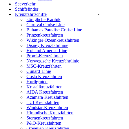
Seeverkehr
Schiffsfinder
Kreuzfahrtschiffe
königliche Karibik
Carnival Cruise Line
Bahamas Paradise Cruise Line
Prinzenkreuzfahrten
Wikinger-Ozeankreuzfahrten
Disney-Kreuzfahrtlinie
Holland America Line
Promi-Kreuzfahrten
Norwegische Kreuzfahrtlinie
MSC-Kreuzfahrten
Cunard-Linie
Costa Kreuzfahrten
Hurtigruten
Kristallkreuzfahrten
AIDA Kreuzfahrten
Azamara-Kreuzfahrten
TUI Kreuzfahrten
Windstar-Kreuzfahrten
Himmlische Kreuzfahrten
Sternenkreuzfahrten
P&O-Kreuzfahrten
Ozeanien-Kreuzfahrten