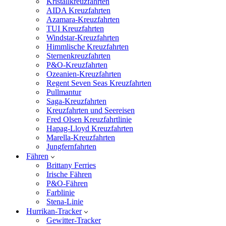
Kristallkreuzfahrten
AIDA Kreuzfahrten
Azamara-Kreuzfahrten
TUI Kreuzfahrten
Windstar-Kreuzfahrten
Himmlische Kreuzfahrten
Sternenkreuzfahrten
P&O-Kreuzfahrten
Ozeanien-Kreuzfahrten
Regent Seven Seas Kreuzfahrten
Pullmantur
Saga-Kreuzfahrten
Kreuzfahrten und Seereisen
Fred Olsen Kreuzfahrtlinie
Hapag-Lloyd Kreuzfahrten
Marella-Kreuzfahrten
Jungfernfahrten
Fähren
Brittany Ferries
Irische Fähren
P&O-Fähren
Farblinie
Stena-Linie
Hurrikan-Tracker
Gewitter-Tracker