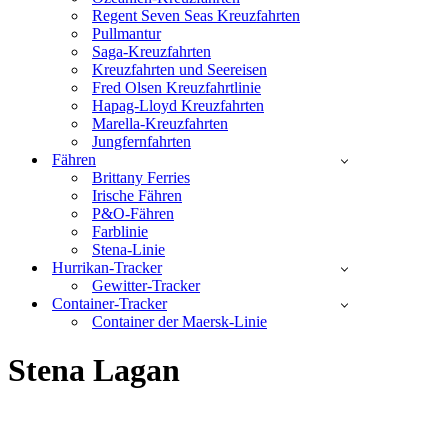
Regent Seven Seas Kreuzfahrten
Pullmantur
Saga-Kreuzfahrten
Kreuzfahrten und Seereisen
Fred Olsen Kreuzfahrtlinie
Hapag-Lloyd Kreuzfahrten
Marella-Kreuzfahrten
Jungfernfahrten
Fähren
Brittany Ferries
Irische Fähren
P&O-Fähren
Farblinie
Stena-Linie
Hurrikan-Tracker
Gewitter-Tracker
Container-Tracker
Container der Maersk-Linie
Stena Lagan