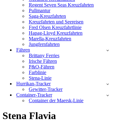
Regent Seven Seas Kreuzfahrten
Pullmantur
Saga-Kreuzfahrten
Kreuzfahrten und Seereisen
Fred Olsen Kreuzfahrtlinie
Hapag-Lloyd Kreuzfahrten
Marella-Kreuzfahrten
Jungfernfahrten
Fähren
Brittany Ferries
Irische Fähren
P&O-Fähren
Farblinie
Stena-Linie
Hurrikan-Tracker
Gewitter-Tracker
Container-Tracker
Container der Maersk-Linie
Stena Flavia