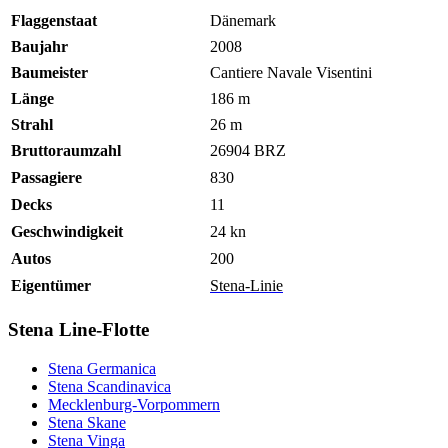
Flaggenstaat
Dänemark
Baujahr
2008
Baumeister
Cantiere Navale Visentini
Länge
186 m
Strahl
26 m
Bruttoraumzahl
26904 BRZ
Passagiere
830
Decks
11
Geschwindigkeit
24 kn
Autos
200
Eigentümer
Stena-Linie
Stena Line-Flotte
Stena Germanica
Stena Scandinavica
Mecklenburg-Vorpommern
Stena Skane
Stena Vinga