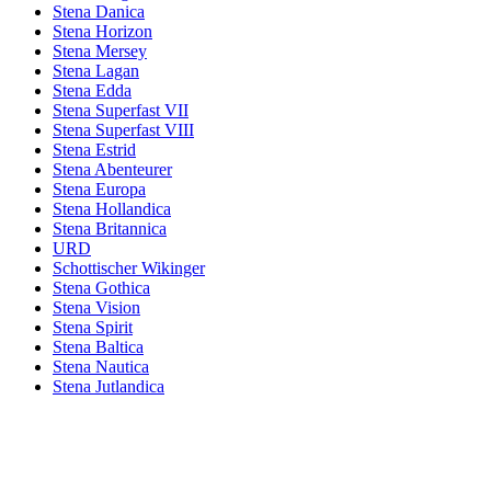
Stena Danica
Stena Horizon
Stena Mersey
Stena Lagan
Stena Edda
Stena Superfast VII
Stena Superfast VIII
Stena Estrid
Stena Abenteurer
Stena Europa
Stena Hollandica
Stena Britannica
URD
Schottischer Wikinger
Stena Gothica
Stena Vision
Stena Spirit
Stena Baltica
Stena Nautica
Stena Jutlandica