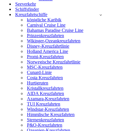
Seeverkehr
Schiffsfinder
Kreuzfahrtschiffe
königliche Karibik
Carnival Cruise Line
Bahamas Paradise Cruise Line
Prinzenkreuzfahrten
Wikinger-Ozeankreuzfahrten
Disney-Kreuzfahrtlinie
Holland America Line
Promi-Kreuzfahrten
Norwegische Kreuzfahrtlinie
MSC-Kreuzfahrten
Cunard-Linie
Costa Kreuzfahrten
Hurtigruten
Kristallkreuzfahrten
AIDA Kreuzfahrten
Azamara-Kreuzfahrten
TUI Kreuzfahrten
Windstar-Kreuzfahrten
Himmlische Kreuzfahrten
Sternenkreuzfahrten
P&O-Kreuzfahrten
Ozeanien-Kreuzfahrten