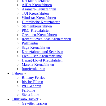
Kristallkreuzfahrten
AIDA Kreuzfahrten
Azamara-Kreuzfahrten
TUI Kreuzfahrten
Windstar-Kreuzfahrten
Himmlische Kreuzfahrten
Sternenkreuzfahrten
P&O-Kreuzfahrten
Ozeanien-Kreuzfahrten
Regent Seven Seas Kreuzfahrten
Pullmantur
Saga-Kreuzfahrten
Kreuzfahrten und Seereisen
Fred Olsen Kreuzfahrtlinie
Hapag-Lloyd Kreuzfahrten
Marella-Kreuzfahrten
Jungfernfahrten
Fähren
Brittany Ferries
Irische Fähren
P&O-Fähren
Farblinie
Stena-Linie
Hurrikan-Tracker
Gewitter-Tracker