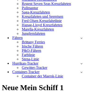
Regent Seven Seas Kreuzfahrten
Pullmantur
Saga-Kreuzfahrten
Kreuzfahrten und Seereisen
Fred Olsen Kreuzfahrtlinie
Hapag-Lloyd Kreuzfahrten
Marella-Kreuzfahrten
Jungfernfahrten
Fähren
Brittany Ferries
Irische Fähren
P&O-Fähren
Farblinie
Stena-Linie
Hurrikan-Tracker
Gewitter-Tracker
Container-Tracker
Container der Maersk-Linie
Neue Mein Schiff 1