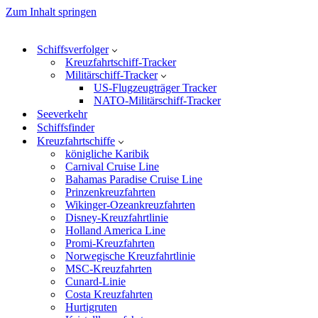
Zum Inhalt springen
Schiffsverfolger
Kreuzfahrtschiff-Tracker
Militärschiff-Tracker
US-Flugzeugträger Tracker
NATO-Militärschiff-Tracker
Seeverkehr
Schiffsfinder
Kreuzfahrtschiffe
königliche Karibik
Carnival Cruise Line
Bahamas Paradise Cruise Line
Prinzenkreuzfahrten
Wikinger-Ozeankreuzfahrten
Disney-Kreuzfahrtlinie
Holland America Line
Promi-Kreuzfahrten
Norwegische Kreuzfahrtlinie
MSC-Kreuzfahrten
Cunard-Linie
Costa Kreuzfahrten
Hurtigruten