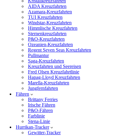
Kristallkreuzfahrten
AIDA Kreuzfahrten
Azamara-Kreuzfahrten
TUI Kreuzfahrten
Windstar-Kreuzfahrten
Himmlische Kreuzfahrten
Sternenkreuzfahrten
P&O-Kreuzfahrten
Ozeanien-Kreuzfahrten
Regent Seven Seas Kreuzfahrten
Pullmantur
Saga-Kreuzfahrten
Kreuzfahrten und Seereisen
Fred Olsen Kreuzfahrtlinie
Hapag-Lloyd Kreuzfahrten
Marella-Kreuzfahrten
Jungfernfahrten
Fähren
Brittany Ferries
Irische Fähren
P&O-Fähren
Farblinie
Stena-Linie
Hurrikan-Tracker
Gewitter-Tracker