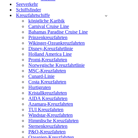
Seeverkehr
Schiffsfinder
Kreuzfahrtschiffe
königliche Karibik
Carnival Cruise Line
Bahamas Paradise Cruise Line
Prinzenkreuzfahrten
Wikinger-Ozeankreuzfahrten
Disney-Kreuzfahrtlinie
Holland America Line
Promi-Kreuzfahrten
Norwegische Kreuzfahrtlinie
MSC-Kreuzfahrten
Cunard-Linie
Costa Kreuzfahrten
Hurtigruten
Kristallkreuzfahrten
AIDA Kreuzfahrten
Azamara-Kreuzfahrten
TUI Kreuzfahrten
Windstar-Kreuzfahrten
Himmlische Kreuzfahrten
Sternenkreuzfahrten
P&O-Kreuzfahrten
Ozeanien-Kreuzfahrten