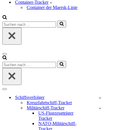
Container-Tracker
Container der Maersk-Linie
Suchen
nach …
Navigations-
Menü
Suchen
nach …
Navigations-
Menü
Schiffsverfolger
Kreuzfahrtschiff-Tracker
Militärschiff-Tracker
US-Flugzeugträger
Tracker
NATO-Militärschiff-
Tracker