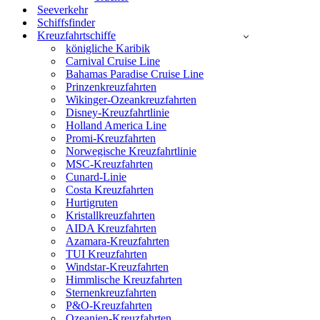
Seeverkehr
Schiffsfinder
Kreuzfahrtschiffe
königliche Karibik
Carnival Cruise Line
Bahamas Paradise Cruise Line
Prinzenkreuzfahrten
Wikinger-Ozeankreuzfahrten
Disney-Kreuzfahrtlinie
Holland America Line
Promi-Kreuzfahrten
Norwegische Kreuzfahrtlinie
MSC-Kreuzfahrten
Cunard-Linie
Costa Kreuzfahrten
Hurtigruten
Kristallkreuzfahrten
AIDA Kreuzfahrten
Azamara-Kreuzfahrten
TUI Kreuzfahrten
Windstar-Kreuzfahrten
Himmlische Kreuzfahrten
Sternenkreuzfahrten
P&O-Kreuzfahrten
Ozeanien-Kreuzfahrten