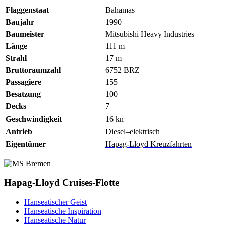
Flaggenstaat
Bahamas
Baujahr
1990
Baumeister
Mitsubishi Heavy Industries
Länge
111 m
Strahl
17 m
Bruttoraumzahl
6752 BRZ
Passagiere
155
Besatzung
100
Decks
7
Geschwindigkeit
16 kn
Antrieb
Diesel–elektrisch
Eigentümer
Hapag-Lloyd Kreuzfahrten
Hapag-Lloyd Cruises-Flotte
Hanseatischer Geist
Hanseatische Inspiration
Hanseatische Natur