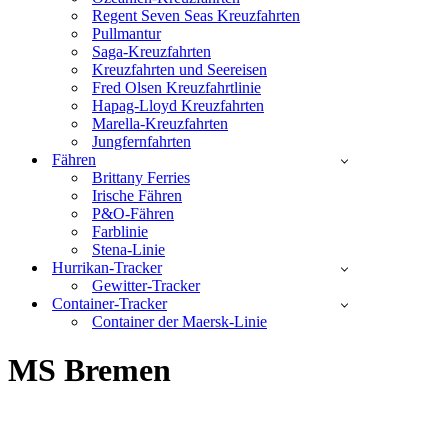
Regent Seven Seas Kreuzfahrten
Pullmantur
Saga-Kreuzfahrten
Kreuzfahrten und Seereisen
Fred Olsen Kreuzfahrtlinie
Hapag-Lloyd Kreuzfahrten
Marella-Kreuzfahrten
Jungfernfahrten
Fähren
Brittany Ferries
Irische Fähren
P&O-Fähren
Farblinie
Stena-Linie
Hurrikan-Tracker
Gewitter-Tracker
Container-Tracker
Container der Maersk-Linie
MS Bremen