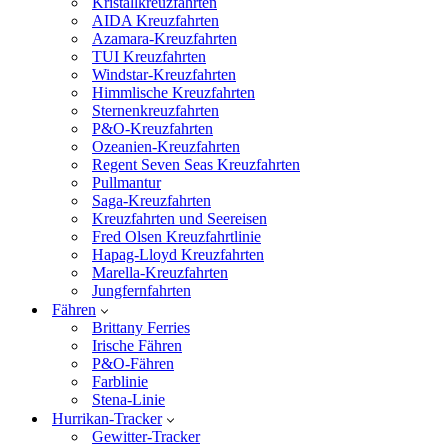
Kristallkreuzfahrten
AIDA Kreuzfahrten
Azamara-Kreuzfahrten
TUI Kreuzfahrten
Windstar-Kreuzfahrten
Himmlische Kreuzfahrten
Sternenkreuzfahrten
P&O-Kreuzfahrten
Ozeanien-Kreuzfahrten
Regent Seven Seas Kreuzfahrten
Pullmantur
Saga-Kreuzfahrten
Kreuzfahrten und Seereisen
Fred Olsen Kreuzfahrtlinie
Hapag-Lloyd Kreuzfahrten
Marella-Kreuzfahrten
Jungfernfahrten
Fähren
Brittany Ferries
Irische Fähren
P&O-Fähren
Farblinie
Stena-Linie
Hurrikan-Tracker
Gewitter-Tracker