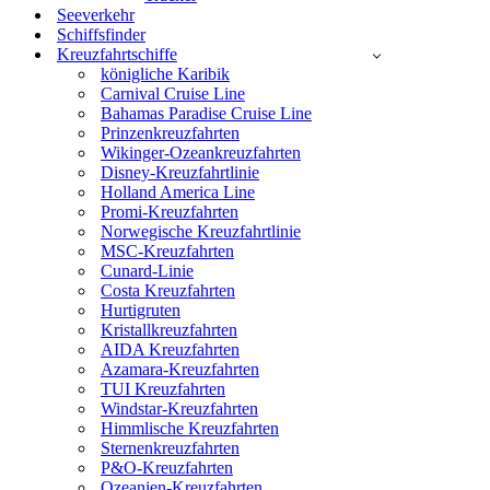
Seeverkehr
Schiffsfinder
Kreuzfahrtschiffe
königliche Karibik
Carnival Cruise Line
Bahamas Paradise Cruise Line
Prinzenkreuzfahrten
Wikinger-Ozeankreuzfahrten
Disney-Kreuzfahrtlinie
Holland America Line
Promi-Kreuzfahrten
Norwegische Kreuzfahrtlinie
MSC-Kreuzfahrten
Cunard-Linie
Costa Kreuzfahrten
Hurtigruten
Kristallkreuzfahrten
AIDA Kreuzfahrten
Azamara-Kreuzfahrten
TUI Kreuzfahrten
Windstar-Kreuzfahrten
Himmlische Kreuzfahrten
Sternenkreuzfahrten
P&O-Kreuzfahrten
Ozeanien-Kreuzfahrten