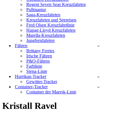
Regent Seven Seas Kreuzfahrten
Pullmantur
Saga-Kreuzfahrten
Kreuzfahrten und Seereisen
Fred Olsen Kreuzfahrtlinie
Hapag-Lloyd Kreuzfahrten
Marella-Kreuzfahrten
Jungfernfahrten
Fähren
Brittany Ferries
Irische Fähren
P&O-Fähren
Farblinie
Stena-Linie
Hurrikan-Tracker
Gewitter-Tracker
Container-Tracker
Container der Maersk-Linie
Kristall Ravel