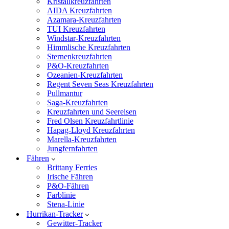
Kristallkreuzfahrten
AIDA Kreuzfahrten
Azamara-Kreuzfahrten
TUI Kreuzfahrten
Windstar-Kreuzfahrten
Himmlische Kreuzfahrten
Sternenkreuzfahrten
P&O-Kreuzfahrten
Ozeanien-Kreuzfahrten
Regent Seven Seas Kreuzfahrten
Pullmantur
Saga-Kreuzfahrten
Kreuzfahrten und Seereisen
Fred Olsen Kreuzfahrtlinie
Hapag-Lloyd Kreuzfahrten
Marella-Kreuzfahrten
Jungfernfahrten
Fähren
Brittany Ferries
Irische Fähren
P&O-Fähren
Farblinie
Stena-Linie
Hurrikan-Tracker
Gewitter-Tracker