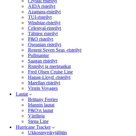
Crystal risteilyt
AIDA risteilyt
Azamara-risteilyt
TUI-risteilyt
Windstar-risteilyt
Celestyal-risteilyt
Tähtien risteilyt
P&O risteilyt
Oseanian risteilyt
Regent Seven Seas -risteilyt
Pullmantur
Saagan risteilyt
Risteilyt ja merimatkat
Fred Olsen Cruise Line
Hapag-Lloyd -risteilyt
Marellan risteilyt
Virgin Voyages
Lautat
Brittany Ferries
Irlannin lautat
P&O:n lautat
Värilinja
Stena Line
Hurricane Tracker
Ukkosmyrskyjäljitin