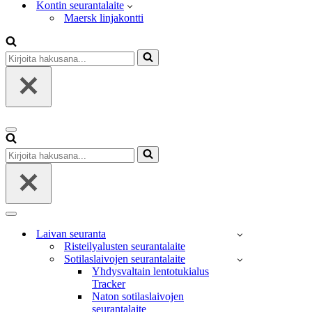
Kontin seurantalaite
Maersk linjakontti
Kirjoita
hakusana...
Valikko
Kirjoita
hakusana...
Valikko
Laivan seuranta
Risteilyalusten seurantalaite
Sotilaslaivojen seurantalaite
Yhdysvaltain lentotukialus
Tracker
Naton sotilaslaivojen
seurantalaite