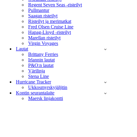
Regent Seven Seas -risteilyt
Pullmantur
Saagan risteilyt
Risteilyt ja merimatkat
Fred Olsen Cruise Line
Hapag-Lloyd -risteilyt
Marellan risteilyt
Virgin Voyages
Lautat
Brittany Ferries
Irlannin lautat
P&O:n lautat
Värilinja
Stena Line
Hurricane Tracker
Ukkosmyrskyjäljitin
Kontin seurantalaite
Maersk linjakontti