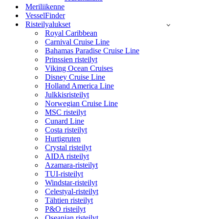
Meriliikenne
VesselFinder
Risteilyalukset
Royal Caribbean
Carnival Cruise Line
Bahamas Paradise Cruise Line
Prinssien risteilyt
Viking Ocean Cruises
Disney Cruise Line
Holland America Line
Julkkisristeilyt
Norwegian Cruise Line
MSC risteilyt
Cunard Line
Costa risteilyt
Hurtigruten
Crystal risteilyt
AIDA risteilyt
Azamara-risteilyt
TUI-risteilyt
Windstar-risteilyt
Celestyal-risteilyt
Tähtien risteilyt
P&O risteilyt
Oseanian risteilyt