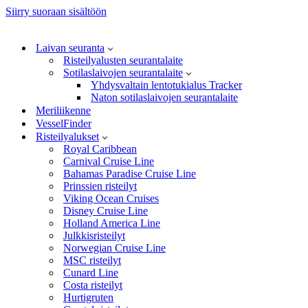
Siirry suoraan sisältöön
Laivan seuranta
Risteilyalusten seurantalaite
Sotilaslaivojen seurantalaite
Yhdysvaltain lentotukialus Tracker
Naton sotilaslaivojen seurantalaite
Meriliikenne
VesselFinder
Risteilyalukset
Royal Caribbean
Carnival Cruise Line
Bahamas Paradise Cruise Line
Prinssien risteilyt
Viking Ocean Cruises
Disney Cruise Line
Holland America Line
Julkkisristeilyt
Norwegian Cruise Line
MSC risteilyt
Cunard Line
Costa risteilyt
Hurtigruten