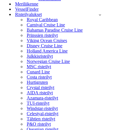
Meriliikenne
VesselFinder
Risteilyalukset
Royal Caribbean
Carnival Cruise Line
Bahamas Paradise Cruise Line
Prinssien risteilyt
Viking Ocean Cruises
Disney Cruise Line
Holland America Line
Julkkisristeilyt
Norwegian Cruise Line
MSC risteilyt
Cunard Line
Costa risteilyt
Hurtigruten
Crystal risteilyt
AIDA risteilyt
Azamara-risteilyt
TUI-risteilyt
Windstar-risteilyt
Celestyal-risteilyt
Tähtien risteilyt
P&O risteilyt
Oseanian risteilyt