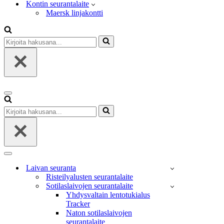
Kontin seurantalaite
Maersk linjakontti
Kirjoita
hakusana...
Valikko
Kirjoita
hakusana...
Valikko
Laivan seuranta
Risteilyalusten seurantalaite
Sotilaslaivojen seurantalaite
Yhdysvaltain lentotukialus
Tracker
Naton sotilaslaivojen
seurantalaite