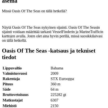
asema
Missä Oasis Of The Seas on tällä hetkellä?
Näytä Oasis Of The Seas nykyinen sijainti. Oasis Of The Seasin
sijainti voidaan määrittää tarkasti VesselFinderin ja MarineTrafficin
karttojen avulla. Joten olet aina hyvin perillä, missä suosikkilaivasi
on tällä hetkellä.
Oasis Of The Seas -katsaus ja tekniset
tiedot
Lippuvaltio
Bahama
Valmistusvuosi
2009
Rakentaja
STX Eurooppa
Pituus
360
m
Säde
64
m
Bruttovetoisuus
225282
gt
Matkustajat
6307
Miehistö
2150