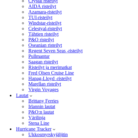
Crystal risteilyt
AIDA risteilyt
Azamara-risteilyt
TUI-risteilyt
Windstar-risteilyt
Celestyal-risteilyt
Tähtien risteilyt
P&O risteilyt
Oseanian risteilyt
Regent Seven Seas -risteilyt
Pullmantur
Saagan risteilyt
Risteilyt ja merimatkat
Fred Olsen Cruise Line
Hapag-Lloyd -risteilyt
Marellan risteilyt
Virgin Voyages
Lautat
Brittany Ferries
Irlannin lautat
P&O:n lautat
Värilinja
Stena Line
Hurricane Tracker
Ukkosmyrskyjäljitin