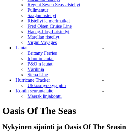
Regent Seven Seas -risteilyt
Pullmantur
Saagan risteilyt
Risteilyt ja merimatkat
Fred Olsen Cruise Line
Hapag-Lloyd -risteilyt
Marellan risteilyt
Virgin Voyages
Lautat
Brittany Ferries
Irlannin lautat
P&O:n lautat
Värilinja
Stena Line
Hurricane Tracker
Ukkosmyrskyjäljitin
Kontin seurantalaite
Maersk linjakontti
Oasis Of The Seas
Nykyinen sijainti ja
Oasis Of The Seasin