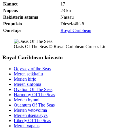
Kannet
17
Nopeus
23
kn
Rekisterin satama
Nassau
Propulsio
Diesel-sähkö
Omistaja
Royal Caribbean
Oasis Of The Seas © Royal Caribbean Cruises Ltd
Royal Caribbean laivasto
Odyssey of the Seas
Meren seikkailu
Merien kirjo
Meren sinfonia
Ovation Of The Seas
Harmony Of The Seas
Merien hymni
Quantum Of The Seas
Merten vetovoima
Merien itsenäisyys
Liberty Of The Seas
Meren vapaus