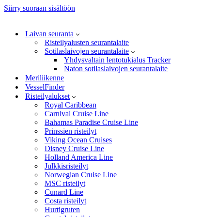
Siirry suoraan sisältöön
Laivan seuranta
Risteilyalusten seurantalaite
Sotilaslaivojen seurantalaite
Yhdysvaltain lentotukialus Tracker
Naton sotilaslaivojen seurantalaite
Meriliikenne
VesselFinder
Risteilyalukset
Royal Caribbean
Carnival Cruise Line
Bahamas Paradise Cruise Line
Prinssien risteilyt
Viking Ocean Cruises
Disney Cruise Line
Holland America Line
Julkkisristeilyt
Norwegian Cruise Line
MSC risteilyt
Cunard Line
Costa risteilyt
Hurtigruten