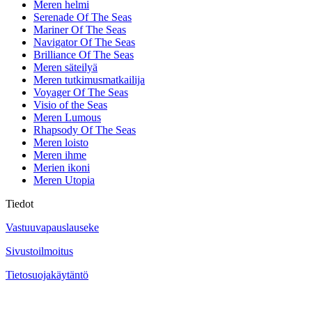
Meren helmi
Serenade Of The Seas
Mariner Of The Seas
Navigator Of The Seas
Brilliance Of The Seas
Meren säteilyä
Meren tutkimusmatkailija
Voyager Of The Seas
Visio of the Seas
Meren Lumous
Rhapsody Of The Seas
Meren loisto
Meren ihme
Merien ikoni
Meren Utopia
Tiedot
Vastuuvapauslauseke
Sivustoilmoitus
Tietosuojakäytäntö